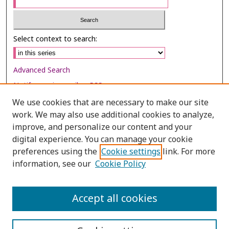
Select context to search:
Advanced Search
Notify me via email or
RSS
We use cookies that are necessary to make our site
Browse
work. We may also use additional cookies to analyze,
improve, and personalize our content and your
Collections
digital experience. You can manage your cookie
Disciplines
preferences using the
Cookie settings
link. For more
Authors
information, see our
Cookie Policy
Author Corner
Accept all cookies
Author FAQ