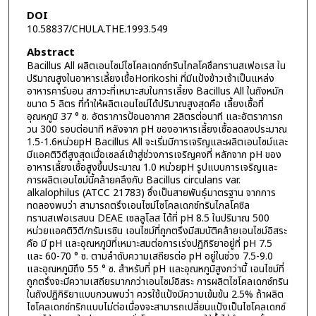
DOI
10.58837/CHULA.THE.1993.549
Abstract
Bacillus All ผลิตเอนไซม์ไซโคลเดกซ์ทรินไกลโคซึลทรานสเฟอเรส ใน
ปริมาณสูงในอาหารเลี้ยงเชื้อHorikoshi ที่มีแป้งข้าวเจ้าเป็นแหล่ง
อาหารคาร์บอน สภาวะที่เหมาะสมในการเลี้ยง Bacillus All ในถังหมัก
ขนาด 5 ลิตร ที่ทำให้ผลิตเอนไซม์ได้ปริมาณสูงสุดคือ เลี้ยงเชื้อที่
อุณหภูมิ 37 ° ซ. อัตราการป้อนอากาศ 2ลิตรต่อนาที และอัตราการก
วน 300 รอบต่อนาที หลังจาก pH ของอาหารเลี้ยงเชื้อลดลงประมาณ
1.5-1.6หน่วยpH Bacillus All จะเริ่มมีการเจริญและผลิตเอนไซม์และ
มีแอคติวิตีสูงสุดเมื่อเซลล์เข้าสู่ช่วงการเจริญคงที่ หลักจาก pH ของ
อาหารเลี้ยงเชื้อสูงขึ้นประมาณ 1.0 หน่วยpH รูปแบบการเจริญและ
การผลิตเอนไซม์นี้คล้ายคลึงกับ Bacillus circulans var.
alkalophilus (ATCC 21783) ซึ่งเป็นสายพันธุ์มาตรฐาน จากการ
ทดลองพบว่า สามารถตรึงเอนไซม์ไซโคลเดกซ์ทรินไกลโคซิล
ทรานสเฟอเรสบน DEAE เซลลูโลส ได้ที่ pH 8.5 ในปริมาณ 500
หน่วยแอคติวิตี/กรัมเรซิน เอนไซม์ที่ถูกตรึงมีสมบัติคล้ายเอนไซม์อิสระ
คือ มี pH และอุณหภูมิที่เหมาะสมต่อการเร่งปฏิกิริยาอยู่ที่ pH 7.5
และ 60-70 ° ซ. ตามลำดับความเสถียรต่อ pH อยู่ในช่วง 7.5-9.0
และอุณหภูมิถึง 55 ° ซ. สำหรับที่ pH และอุณหภูมิสูงกว่านี้ เอนไซม์ที่
ถูกตรึงจะมีความเสถียรมากกว่าเอนไซม์อิสระ การผลิตไซโคลเดกซ์ทริน
ในถังปฏิกิริยาแบบกวนพบว่า ควรใช้แป้งมีความเข้มข้น 2.5% ถ้าผลิต
ไซโคลเดกซ์ทริกแบบไม่ต่อเนื่องจะสามารถเปลี่ยนแป้งเป็นไซโคลเดกซ์