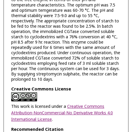
temperature characteristics. The optimum pH was 7.5
and optimum temgerature was 60-70 °C. The pH and
thermal stability were 7.5-9.0 and up to 55 °C,
respectively. The appropriate concentration of starch to
be fed to the reactor was found to be 2.5%. In batch
operation, the immobilized CGTase converted soluble
starch to cyclodextrins with a 76% conversion at 40 °C,
pH 8.5 after 9 hr. reaction. This enzyme could be
repeatedly used for 6 times with the same amount of
cyclodextrins produced. Under continuous operation, the
immobilized CGTase converted 72% of soluble starch to
cyclodextrins employing feed rate of 3 ml soluble starch
per hour. The continuous system can be used for 3 days.
By supplying streptomycin sulphate, the reactor can be
prolonged to 10 days.
Creative Commons License
This work is licensed under a
Creative Commons
Attribution-NonCommercial-No Derivative Works 4.0
International License
.
Recommended Citation