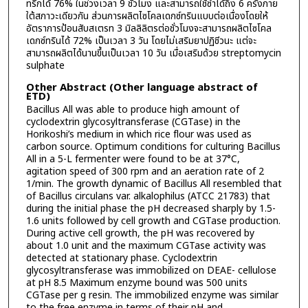
ทริกได้ 76% ในช่วงเวลา 9 ชั่วโมง และสามารถใช้ซ้ำได้ถึง 6 ครั้งภาย
ใต้สภาวะเดียวกัน ส่วนการผลิตไซโคลเดกซ์ทรินแบบต่อเนื่องโดยให้
อัตราการป้อนสับสเตรท 3 มิลลิลิตรต่อชั่วโมงจะสามารถผลิตไซโคล
เดกซ์ทรินได้ 72% เป็นเวลา 3 วัน โดยไม่เสริมยาปฏิชีวนะ แต่จะ
สามารถผลิตได้นานขึ้นเป็นเวลา 10 วัน เมื่อเสริมด้วย streptomycin
sulphate
Other Abstract (Other language abstract of
ETD)
Bacillus All was able to produce high amount of
cyclodextrin glycosyltransferase (CGTase) in the
Horikoshi’s medium in which rice flour was used as
carbon source. Optimum conditions for culturing Bacillus
All in a 5-L fermenter were found to be at 37°C,
agitation speed of 300 rpm and an aeration rate of 2
1/min. The growth dynamic of Bacillus All resembled that
of Bacillus circulans var. alkalophilus (ATCC 21783) that
during the initial phase the pH decreased sharply by 1.5-
1.6 units followed by cell growth and CGTase production.
During active cell growth, the pH was recovered by
about 1.0 unit and the maximum CGTase activity was
detected at stationary phase. Cyclodextrin
glycosyltransferase was immobilized on DEAE- cellulose
at pH 8.5 Maximum enzyme bound was 500 units
CGTase per g resin. The immobilized enzyme was similar
to the free enzyme in terms of their pH and