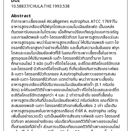
DOI
10.58837/CHULA.THE.1993.538
Abstract
ทำการเพาะเลี้ยงเซลล์ Alcalligenes eutrophus ATCC 17697ใน
อาหารสูตรเกลือแร่ที่มีฟรุกโตสและแอมโมเนียมซัลเฟต เป็นแหล่ง
ต้นตอคาร์บอนและไนโตรเจน เมื่อศึกษาเปรียบเทียบรูปแบบการเจริญ
และการผลิตพอลิ-เบต้า-ไฮดรอกซีบิวทิเรท ในอาหารสูตรเกลือแร่และ
อาหารสูตรอุดม พบว่าในอาหารสูตรเกลือแร่ ให้ปริมาณพอลิ-เบตา-ไฮ
ดรอกซีบิวทิเรทสูงกว่าอย่างเห็นได้ชัด และขึ้นกับความเข้มข้นของ ฟรุก
โตสและแอมโมเนียมซัลเฟตที่ใช้ ในขณะที่การเพาะเลี้ยงเชื้อในอาหาร
สูตรอุดมจะให้ปริมาณพอลิ-เบต้า-ไฮดรอกซีบิวทิเรทต่ำมาก ในการ
ศึกษาเอนไซม์ 3 ชนิด (เบต้า-คีโตไธโอเลส, อะซิโตอะซิติลโคเอรีดักเตส
และไฮดรอกซี บิวทิเรทดีไฮโดรจีเนส) ที่เกี่ยวข้องกับการสังเคราะห์พอ
ลิ-เบตา-ไฮดรอกซีบิวทิเรทของ A.eutrophuในสภาวะของการสะสม
พอลิ-เบตา-ไฮดรอกซีบิวทิเรท แตกต่างกัน พบว่าการเพาะเลี้ยงใน
อาหารสูตรเกลือแร่ที่มีปริมาณแอมโมเนียมซัลเฟตต่ำ (0.1 กรัมต่อ
ลิตร) จะให้แอคติวิตีจำเพาะของเอนไซม์เบต้า-คีโตไธโอเลสและอะซิโต
อะซิติลโคเอรีดักเตสสูงกว่า 4 และ 2 เท่าตามลำดับ ของที่เลี้ยงใน
อาหารสูตรเดียวกันที่มีแอมโมเนียมซัลเฟต2 กรัมต่อลิตร ขณะที่มีการ
สะสมของพอลิ-เบตา-ไฮดรอกซีบิวทิเรทเพิ่มขึ้นเพียง 2 เท่า เมื่อเติม
อาหารสูตรอุดมลงในอาหารสูตรเกลือแร่ ทำให้ A. eutrophu เจริญ
เพิ่มขึ้นอย่างรวดเร็ว แต่เป็นผลให้การสังเคราะห์พอลิ-เบตา-ไฮดรอกซี
บิวทิเรท ลดลงอย่างชัดเจน เช่นเดียวกับแอคติวิตีจำเพาะของเอนไซม์
ทั้งสามชนิดที่มีค่าต่ำ ส่วนการเปรียบเทียบแอคติวิตีจำเพาะของเอนไซม์