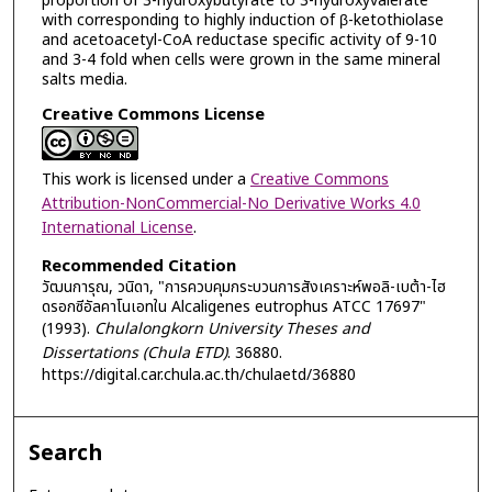
proportion of 3-hydroxybutyrate to 3-hydroxyvalerate
with corresponding to highly induction of β-ketothiolase
and acetoacetyl-CoA reductase specific activity of 9-10
and 3-4 fold when cells were grown in the same mineral
salts media.
Creative Commons License
This work is licensed under a
Creative Commons
Attribution-NonCommercial-No Derivative Works 4.0
International License
.
Recommended Citation
วัฒนการุณ, วนิดา, "การควบคุมกระบวนการสังเคราะห์พอลิ-เบต้า-ไฮ
ดรอกซีอัลคาโนเอทใน Alcaligenes eutrophus ATCC 17697"
(1993).
Chulalongkorn University Theses and
Dissertations (Chula ETD)
. 36880.
https://digital.car.chula.ac.th/chulaetd/36880
Search