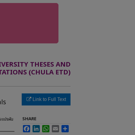
ERSITY THESES AND
TATIONS (CHULA ETD)
Link to Full Text
als
SHARE
ารแปรผัน
Facebook
LinkedIn
WhatsApp
Email
Share