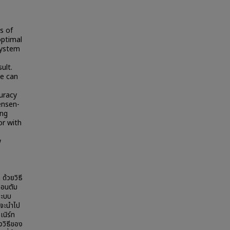
s of
optimal
system
ult.
e can
uracy
ensen-
ing
or with
w
ด้วยวิธี
วอนตัม
ระบบ
่จะนำไป
นิร์ท
งวิธีของ