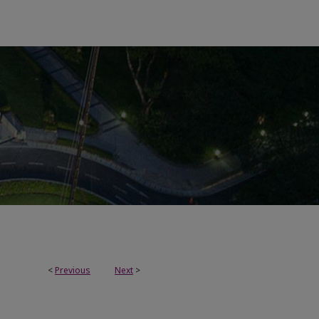
<
Previous
Next
>