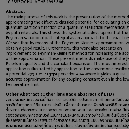
10.58837/CHULA.THE.1993.866
Abstract
The main purpose of this work is the presentation of the method
approximating the effective classical potential for calculating an 
quantum partition function of a quantum statistical mechanical 
by path integrals. This shows the systematic development of the
Feynman variational path integral as an approach to the exact res
We see that by means of the Feynman-Kleinert approximation, w
obtain a good result. Furthermore, this work also presents an
improvement to Feynman-Kleinert method for increasing the acc
of the approximation. These present methods make use of the J
Peierls inequality and the cumulant expansion. The most interest
application is illustrated by application to the anharmonic oscillat
a potential V(x) = x²/2+gx[superscript 4]/4 where it yields a quite
accurate approximation for any coupling constant even in the lo
temperature limit.
Other Abstract (Other language abstract of ETD)
จุดมุ่งหมายหลักของงานนี้ คือ การนำเสนอวิธีการประมาณค่า ศักย์แผนเดิมยังผล 
การอินทิเกรตตามวิถีแบบการแปรผัน เพื่อการคำนวณหา ฟังก์ชันพาร์ทิชันทางค
ที่เหมาะสมที่สุดของระบบทางควอนตัมเชิงสถิติ งานนี้แสดงการพัฒนาอย่างเป็น
ของวิธีการอินทิเกรตตามวิถีแบบการแปรผันตามแนวทางฟายน์แมน อันเป็นวิธีที
สู่ผลลัพธ์ที่แม่นตรง เราพบว่า ด้วยวิธีการประมาณตามแบบของ ฟายน์แมน-ไคลเ
เราสามารถได้รับผลลัพธ์ที่ดีพอควร ยิ่งไปกว่านั้นงานนี้ยังได้แสดงถึงการปรับปรุ