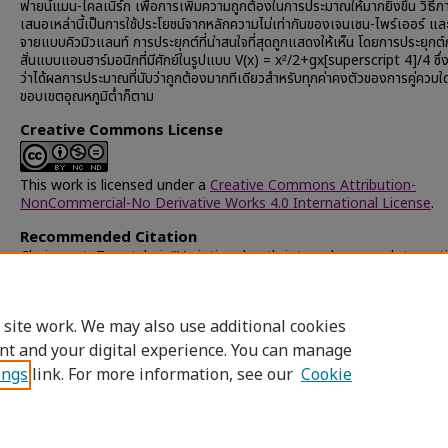
ฟายน์แมน-ไคลเนิร์ก เพื่อการเพิ่มความถูกต้องในการประมาณให้มากยิ่งขึ้น วิธีกา
เสนอเหล่านี้เป็นการใช้ประโยชน์จากหลักความไม่เท่ากันของเจนเซน-ไพร์เออร์ แ
จายแบบคิวมิวแลนท์ การประยุกต์ที่น่าสนใจที่สุดถูกแสดงให้เห็น โดยการประยุกต์
สั่นแบบแอนฮาร์มอนิกที่มีศักย์ในรูปแบบ V(x) = x²/2+gx[superscript 4]/4 ซึ
ว่าได้ผลการประมาณที่นับว่าถูกต้องมากทีเดียวสำหรับทุกค่าคงตัวของการคู่ควบใ
ขอบเขตอุณหภูมิต่ำก็ตาม
Creative Commons License
This work is licensed under a
Creative Commons Attribution-
NonCommercial-No Derivative Works 4.0 International License
.
Recommended Citation
Chaisawat, Tawatchai, "Variational path-integral approach to opt
the effective classical potentials" (1993).
Chulalongkorn Universi
Theses and Dissertations (Chula ETD)
. 36847.
https://digital.car.chula.ac.th/chulaetd/36847
 site work. We may also use additional cookies
nt and your digital experience. You can manage
ings
link. For more information, see our
Cookie
Home
|
About
|
FAQ
|
My Account
|
Access