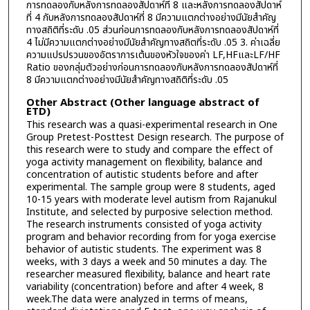
การทดลองกับหลังการทดลองสัปดาห์ที่ 8 และหลังการทดลองสัปดาห์
ที่ 4 กับหลังการทดลองสัปดาห์ที่ 8 มีความแตกต่างอย่างมีนัยสำคัญ
ทางสถิติที่ระดับ .05 ส่วนก่อนการทดลองกับหลังการทดลองสัปดาห์ที่
4 ไม่มีความแตกต่างอย่างมีนัยสำคัญทางสถิตที่ระดับ .05 3. ค่าเฉลี่ย
ความแปรปรวนของอัตราการเต้นของหัวใจของค่า LF,HFและLF/HF
Ratio ของกลุ่มตัวอย่างก่อนการทดลองกับหลังการทดลองสัปดาห์ที่
8 มีความแตกต่างอย่างมีนัยสำคัญทางสถิติที่ระดับ .05
Other Abstract (Other language abstract of
ETD)
This research was a quasi-experimental research in One
Group Pretest-Posttest Design research. The purpose of
this research were to study and compare the effect of
yoga activity management on flexibility, balance and
concentration of autistic students before and after
experimental. The sample group were 8 students, aged
10-15 years with moderate level autism from Rajanukul
Institute, and selected by purposive selection method.
The research instruments consisted of yoga activity
program and behavior recording from for yoga exercise
behavior of autistic students. The experiment was 8
weeks, with 3 days a week and 50 minutes a day. The
researcher measured flexibility, balance and heart rate
variability (concentration) before and after 4 week, 8
week.The data were analyzed in terms of means,