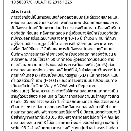
10.58837/CHULA.THE.2016.1226
Abstract
การวิจัยครั้งนี้เป็นการวิจัยเชิงกึ่งทดลองแบบกลุ่มเดียววัดผลก่อนและ
หลังการทดลองมีวัตถุประสงค์ เพื่อศึกษาและเปรียบเทียบผลของการ
จัดกิจกรรมโยคะที่มีต่อความอ่อนตัว การทรงตัวและสมาธิของนักเรียน
ออทิสติก ก่อนและหลังการทดลอง กลุ่มตัวอย่างคือนักเรียนออทิสติก
ที่มีภาวะออทิสซึ่มระดับปานกลางอายุ 10-15 ปี จำนวน 8 คน ที่ศึกษา
อยู่ที่สถานบันราชานุกูล ซึ่งได้มาจากการคัดเลือกแบบเฉพาะเจาะจง
เครื่องมือที่ใช้ในการวิจัยคือแผนการจัดกิจกรรมโยคะควบคู่กับแบบ
บันทึกพฤติกรรมการฝึกโยคะของนักเรียนออทิสติก ทดลองจำนวน 8
สัปดาห์ๆละ 3 วัน ใช้เวลา 50 นาทีต่อวัน ผู้วิจัยวัดความอ่อนตัว การ
ทรงตัวและความแปรปรวนของอัตราการเต้นของหัวใจ(สมาธิ) ก่อน
การทดลองและหลังการทดลองสัปดาห์ที่ 4,8 นำข้อมูลมาวิเคราะห์ โดย
การหาค่าเฉลี่ย (x̅) ส่วนเบี่ยงเบนมาตรฐาน (S.D.) และทดสอบคะแนน
ค่าเฉลี่ยด้วยค่า เอฟ (F-test) และวิเคราะห์ความแปรปรวนแบบทาง
เดียวชนิดวัดซ้ำ(One Way ANOVA with Repeated
Measure)เมื่อพบความแตกต่างจึงใช้การทดสอบความแตกต่างเป็น
รายคู่ด้วยวิธีของ แอล เอส ดี โดยการทดสอบความนัยสำคัญทางสถิติ
ที่ระดับ .05 ผลการวิจัยพบว่า 1. ค่าเฉลี่ยคะแนนความอ่อนตัวของกลุ่ม
ตัวอย่างระหว่างก่อนการทดลองกับหลังการทดลองสัปดาห์ที่ 4 และ
ก่อนการทดลองกับหลังการทดลองสัปดาห์ที่ 8 มีความแตกต่างอย่างมี
นัยสำคัญทางสถิติที่ระดับ .05 ส่วนหลังการทดลองสัปดาห์ที่ 4 กับหลัง
การทดลองสัปดาห์ที่ 8 ไม่มีความแตกต่างอย่างมีนัยสำคัญทางสถิตที่
ระดับ .05 2.ค่าเฉลี่ยคะแนนการทรงตัวของกลุ่มตัวอย่างระหว่างก่อน