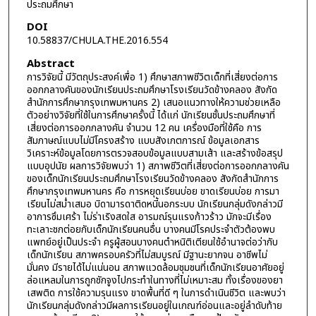
ประถมศึกษา
DOI
10.58837/CHULA.THE.2016.554
Abstract
การวิจัยนี้ มีวัตถุประสงค์เพื่อ 1) ศึกษาสภาพชีวิตเด็กที่เสี่ยงต่อการ
ออกกลางคันของนักเรียนประถมศึกษาโรงเรียนวัดข้างคลอง สังกัด
สำนักการศึกษากรุงเทพมหานคร 2) เสนอแนวทางให้ความช่วยเหลือ
ตัวอย่างวิจัยที่ใช้ในการศึกษาครั้งนี้ ได้แก่ นักเรียนชั้นประถมศึกษาที่
เสี่ยงต่อการออกกลางคัน จำนวน 12 คน เครื่องมือที่ใช้คือ การ
สัมภาษณ์แบบไม่มีโครงสร้าง แบบสังเกตการณ์ ข้อมูลเอกสาร
วิเคราะห์ข้อมูลโดยการตรวจสอบข้อมูลแบบสามเส้า และสร้างข้อสรุป
แบบอุปนัย ผลการวิจัยพบว่า 1) สภาพชีวิตที่เสี่ยงต่อการออกกลางคัน
ของเด็กนักเรียนประถมศึกษาโรงเรียนวัดข้างคลอง สังกัดสำนักการ
ศึกษากรุงเทพมหานคร คือ การหยุดเรียนบ่อย ขาดเรียนบ่อย การมา
เรียนไม่สม่ำเสมอ บิดามารดาติดหนี้นอกระบบ นักเรียนกลุ่มดังกล่าวมี
อาการซึมเศร้า ไม่ร่าเริงสดใส อารมณ์รุนแรงก้าวร้าว มักจะมีเรื่อง
ทะเลาะชกต่อยกับเด็กนักเรียนคนอื่น บางคนมีโรคประจำตัวต้องพบ
แพทย์อยู่เป็นประจำ ครูผู้สอนบางคนตำหนิติเตียนใช้อำนาจต่อว่ากับ
เด็กนักเรียน สภาพครอบครัวที่ไม่สมบูรณ์ มีฐานะยากจน อาชีพไม่
มั่นคง มีรายได้ไม่แน่นอน สภาพแวดล้อมชุมชนที่เด็กนักเรียนอาศัยอยู่
ล่อแหลมในการถูกชักจูงไปกระทำในทางที่ไม่เหมาะสม ทั้งเรื่องของยา
เสพติด การใช้ความรุนแรง ขาดพื้นที่ดี ๆ ในการดำเนินชีวิต และพบว่า
นักเรียนกลุ่มดังกล่าวมีผลการเรียนอยู่ในเกณฑ์อ่อนและอยู่ลำดับท้าย