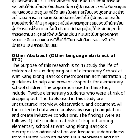
ๆ ของห้องเรียน 2) แนวทางให้ความช่วยเหลือและป้องกันการออก
กลางคันให้กับเด็กนักเรียนประถมศึกษา ผู้ปกครองควรหมั่นสังเกตบุตร
หลานของตนโดยดูแลใกล้ชิด สนใจในผลการเรียนของบุตรหลานอย่าง
สม่ำเสมอ การลาการขาดเรียนมีบ่อยครั้งหรือไม่ ผู้ปกครองควรเป็น
แบบอย่างที่ดีให้กับลูก ครูควรหมั่นสังเกตพฤติกรรมของเด็กนักเรียน
ผู้บริหารควรให้ความสนใจเฝ้าสังเกตสนับสนุนผู้อยู่ใต้บังคับบัญชา ใน
การติดตามและดูแลใส่ใจกับเด็กนักเรียน ที่มีแนวโน้มหลุดออกจาก
ระบบการศึกษา ชุมชนควรมีพื้นที่ที่ดีในการจัดกิจกรรมสำหรับเด็ก
นักเรียนและเยาวชนในชุมชน
Other Abstract (Other language abstract of
ETD)
The purpose of this research is to 1) study the life of
children at risk in dropping out of elementary School at
Wat Kang Klong Bangkok metropolitan administration 2)
guidelines to help and prevent dropouts for elementary
school children. The population used in this study
include: Twelve elementary students who were at risk of
dropping out. The tools used in this study are
unstructured interview, observation, and document. All
the collected data were analysis by using triangulation
and create inductive conclusions. The findings were as
follows: 1) Life condition at risk of dropout among
elementary school at Wat Kang Klong Bangkok
metropolitan administration are frequent, indebtedness
from parents. Such students are a depressed and not