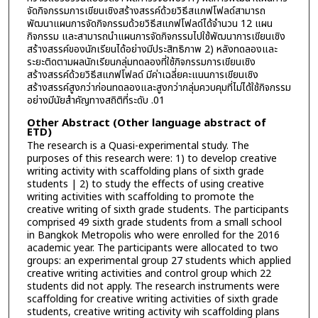
จัดกิจกรรมการเขียนเชิงสร้างสรรค์ด้วยวิธีสแกฟโฟลด์สามารถ
พัฒนาแผนการจัดกิจกรรมด้วยวิธีสแกฟโฟลด์ได้จำนวน 12 แผน
กิจกรรม และสามารถนำแผนการจัดกิจกรรมไปใช้พัฒนาการเขียนเชิง
สร้างสรรค์ของนักเรียนได้อย่างมีประสิทธิภาพ 2) หลังทดลองและ
ระยะติดตามผลนักเรียนกลุ่มทดลองที่ใช้กิจกรรมการเขียนเชิง
สร้างสรรค์ด้วยวิธีสแกฟโฟลด์ มีค่าเฉลี่ยคะแนนการเขียนเชิง
สร้างสรรค์สูงกว่าก่อนทดลองและสูงกว่ากลุ่มควบคุมที่ไม่ได้ใช้กิจกรรม
อย่างมีนัยสำคัญทางสถิติที่ระดับ .01
Other Abstract (Other language abstract of
ETD)
The research is a Quasi-experimental study. The
purposes of this research were: 1) to develop creative
writing activity with scaffolding plans of sixth grade
students | 2) to study the effects of using creative
writing activities with scaffolding to promote the
creative writing of sixth grade students. The participants
comprised 49 sixth grade students from a small school
in Bangkok Metropolis who were enrolled for the 2016
academic year. The participants were allocated to two
groups: an experimental group 27 students which applied
creative writing activities and control group which 22
students did not apply. The research instruments were
scaffolding for creative writing activities of sixth grade
students, creative writing activity wih scaffolding plans