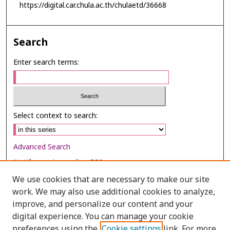
https://digital.car.chula.ac.th/chulaetd/36668
Search
Enter search terms:
Select context to search:
Advanced Search
Notify me via email or
RSS
We use cookies that are necessary to make our site
Browse
work. We may also use additional cookies to analyze,
Collections
improve, and personalize our content and your
digital experience. You can manage your cookie
Disciplines
preferences using the
Cookie settings
link. For more