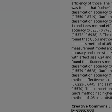
efficiency of those. The r
was found that Rudner’s 
classification accuracy (
(0.7550-0.8749), Guo’s m
classification accuracy (
1) and Lee’s method effec
accuracy (0.6285- 0.7496
(0.5372- 0.6938). 2. The
found that Guo’s method
and Lee’s method of .05 as
measurement model and m
accuracy and consistency c
with effect size .624 and 
found that Rudner’s meth
classification accuracy (
(0.5579-0.6628), Guo’s m
classification accuracy (
method effectiveness rath
(0.6223-0.6445) and as m
0.5570). The comparison
Guo’s method had higher
method of .05 as statistic
Creative Commons Li