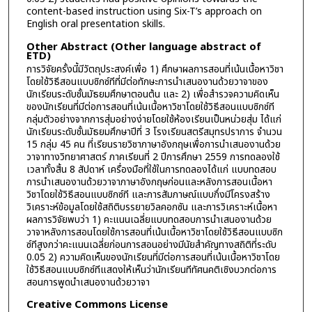
content-based instruction using Six-T’s approach on
English oral presentation skills.
Other Abstract (Other language abstract of
ETD)
การวิจัยครั้งนี้มีวัตถุประสงค์เพื่อ 1) ศึกษาผลการสอนที่เน้นเนื้อหาวิชา
โดยใช้วิธีสอนแบบซิกซ์ทีที่มีต่อทักษะการนำเสนองานด้วยวาจาของ
นักเรียนระดับชั้นมัธยมศึกษาตอนต้น และ 2) เพื่อสำรวจความคิดเห็น
ของนักเรียนที่มีต่อการสอนที่เน้นเนื้อหาวิชาโดยใช้วิธีสอนแบบซิกซ์ที
กลุ่มตัวอย่างจากการสุ่มอย่างง่ายโดยใช้ห้องเรียนเป็นหน่วยสุ่ม ได้แก่
นักเรียนระดับชั้นมัธยมศึกษาปีที่ 3 โรงเรียนสตรีสมุทรปราการ จำนวน
15 กลุ่ม 45 คน ที่เรียนรายวิชาภาษาอังกฤษเพื่อการนำเสนองานด้วย
วาจาทางวิทยาศาสตร์ ภาคเรียนที่ 2 ปีการศึกษา 2559 การทดลองใช้
เวลาทั้งสิ้น 8 สัปดาห์ เครื่องมือที่ใช้ในการทดลองได้แก่ แบบทดสอบ
การนำเสนองานด้วยวาจาภาษาอังกฤษก่อนและหลังการสอนเนื้อหา
วิชาโดยใช้วิธีสอนแบบซิกซ์ที และการสัมภาษณ์แบบกึ่งมีโครงสร้าง
วิเคราะห์ข้อมูลโดยใช้สถิติบรรยายวิลคอกซัน และการวิเคราะห์เนื้อหา
ผลการวิจัยพบว่า 1) คะแนนเฉลี่ยแบบทดสอบการนำเสนองานด้วย
วาจาหลังการสอนโดยใช้การสอนที่เน้นเนื้อหาวิชาโดยใช้วิธีสอนแบบซิก
ซ์ทีสูงกว่าคะแนนเฉลี่ยก่อนการสอนอย่างมีนัยสำคัญทางสถิติที่ระดับ
0.05 2) ความคิดเห็นของนักเรียนที่มีต่อการสอนที่เน้นเนื้อหาวิชาโดย
ใช้วิธีสอนแบบซิกซ์ทีแสดงให้เห็นว่านักเรียนทีทัศนคติเชิงบวกต่อการ
สอนการพูดนำเสนองานด้วยวาจา
Creative Commons License