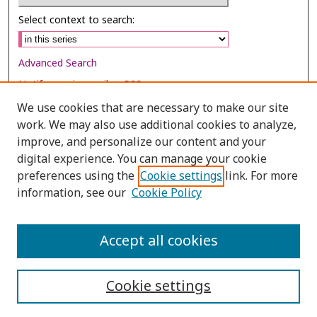
Select context to search:
Advanced Search
Notify me via email or
RSS
We use cookies that are necessary to make our site
Browse
work. We may also use additional cookies to analyze,
Collections
improve, and personalize our content and your
digital experience. You can manage your cookie
Disciplines
preferences using the
Cookie settings
link. For more
Authors
information, see our
Cookie Policy
Author Corner
Author FAQ
Accept all cookies
Cookie settings