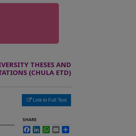
ERSITY THESES AND
TATIONS (CHULA ETD)
Link to Full Text
SHARE
Facebook
LinkedIn
WhatsApp
Email
Share