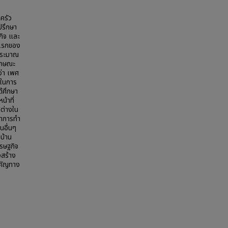
ครัว
่ปรึกษา
กิจ และ
วนแรกของ
าประมาณ
ลักษณะ
ว่า เพศ
งในการ
ด้ศึกษา
น้าที่
กต่างใน
ษาการทำ
นอื่นๆ
ดบ้าน
ศรษฐกิจ
สร้าง
ำคัญทาง