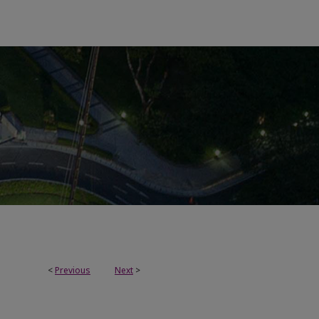
<
Previous
Next
>