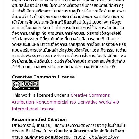
งานศิลปะของนักเรียน ในด้านความต้องการในการสอนศิลปศึกษา ครู
ประจำชั้นมีความต้องการโดยส่วนรวมอยู่ในระดับมากเมื่อจำแนกเฉพาะ
ด้านพบว่า 1. ด้านกิจกรรมการสอน มีความต้องการมากที่สุด คือการ
เข้ารับการฝึกอบรมเทคนิคและวิธีสอนศิลปะในรูปแบบต่างๆ เพื่อจูง
ความสนใจของนักเรียน 2. ด้านการผลิตและการใช้สื่อการสอนมีความ
ต้องการมากที่สุด คือ การเข้ารับการฝึกอบรม วิธีการใช้วัสดุเหลือใช้
หรือวัสดุธรรมชาติที่หาได้ในท้องถิ่นมาผลิตสื่อการสอน 3. ด้านการ
วัดผลประเมินผล มีความต้องการมากที่สุดคือ การได้รับเครื่องมือ หรือ
แบบฟอร์มการประเมินผลสำเร็จรูปของวิชาศิลปะแต่ละกิจกรรม ในด้าน
ความสัมพันธ์ระหว่างสภาพกับความต้องการในการสอนศิลปศึกษา พบ
ว่า มีความสัมพันธ์กันในระดับต่ำ คือมีค่าสัมประสิทธิ์สหสัมพันธ์เท่ากับ
.193 เป็นความสัมพันธ์กันอย่างมีนัยสำคัญทางสถิติที่ระดับ .05
Creative Commons License
This work is licensed under a
Creative Commons
Attribution-NonCommercial-No Derivative Works 4.0
International License
.
Recommended Citation
เสาจินดารัตน์, เทียนชัย, "สภาพและความต้องการของครูประจำชั้นใน
การสอนศิลปศึกษา ในโรงเรียนประถมศึกษาขนาดเล็ก สังกัดสำนักงาน
การประถมศึกษาจังหวัดแม่ฮ่องสอน" (1992).
Chulalongkorn