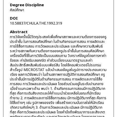
Degree Discipline
ศิลปศึกษา
DOI
10.58837/CHULA.THE.1992.319
Abstract
การวิจัยครั้งนี้มีวัตถุประสงค์เพื่อศึกษาสภาพและความต้องการของครู
ประจำชั้น ในการสอนศิลปศึกษา ในด้านกิจกรรมการสอน การผลิตและ
การใช้สื่อการสอน การวัดผลและประเมินผล และศึกษาความสัมพันธ์
ระหว่างสภาพกับความต้องการของครูประจำชั้นในการสอนศิลปศึกษา
เครื่องมือที่ใช้ในการวิจัยเป็นแบบสอบถาม วิเคราะห์ข้อมูลโดยการหาค่า
ร้อยละ ค่ามัชฌิมเลขคณิต ค่าส่วนเบี่ยงเบนมาตรฐานและค่า
สัมประสิทธิ์สหสัมพันธ์แบบเพียร์สัน โดยใช้คอมพิวเตอร์โปรแกรม
สำเร็จรูป MICROSTAT แล้วนำเสนอข้อมูลในรูปตารางประกอบความ
เรียง ผลการวิจัยพบว่า ในด้านสภาพการปฏิบัติการสอนศิลปศึกษา ครู
ประจำชั้นมีการปฏิบัติในด้านกิจกรรมการสอน การผลิตและการใช้สื่อ
การสอน การวัดผลและประเมินผล โดยส่วนร่วมอยู่ในระดับปานกลาง
เมื่อจำแนกเฉพาะด้าน พบว่า 1. ด้านกิจกรรมการสอนมีการปฏิบัติมาก
ที่สุด คือการเดินสังเกตและให้คำแนะนำช่วยเหลือในขณะที่นักเรียน
ทำงาน 2. การผลิตและการใช้สื่อการสอน มีการปฏิบัติมากที่สุด คือการ
ใช้สื่อต่างๆ เช่น รูปภาพของจริง เพื่อสร้างความบันดาลใจให้นักเรียน
เกิดความคิดใหม่ๆ 3. ด้านการวัดผลและประเมินผล มีการปฏิบัติมาก
ที่สุด คือการวัดผลและประเมินผล โดยคำนึงถึงพัฒนาการและสังเกต
พฤติกรรมการเรียนศิลปะ และการวัดผลประเมินผล โดยการตรวจผล