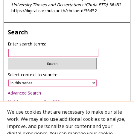
University Theses and Dissertations (Chula ETD)
. 36452.
https://digital.car.chula.ac.th/chulaetd/36452
Search
Enter search terms:
Select context to search:
Advanced Search
Notify me via email or
RSS
We use cookies that are necessary to make our site
Browse
work. We may also use additional cookies to analyze,
improve, and personalize our content and your
Collections
digital experience. You can manage your cookie