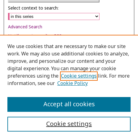
Select context to search:
Advanced Search
Notify me via email or
RSS
We use cookies that are necessary to make our site
Browse
work. We may also use additional cookies to analyze,
improve, and personalize our content and your
Collections
digital experience. You can manage your cookie
Disciplines
preferences using the
Cookie settings
link. For more
Authors
information, see our
Cookie Policy
Author Corner
Accept all cookies
Author FAQ
Cookie settings