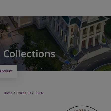
Account
>
>
Home
Chula-ETD
36332