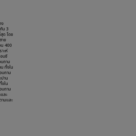
ทาง
งกัน 3
่สุด โดย
าสาย
นวน 400
าะห์
อบซี
สอบถาม
น ทั้งใน
สอบถาม
ละปาน
ั้งใน
สอบถาม
ุดและ
ดตามและ