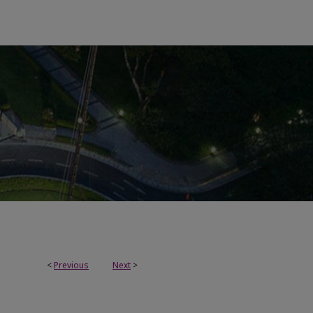
<
Previous
Next
>