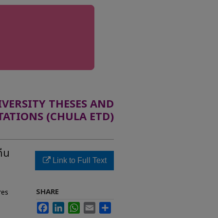
ERSITY THESES AND
TATIONS (CHULA ETD)
ืน
Link to Full Text
SHARE
res
Facebook
LinkedIn
WhatsApp
Email
Share