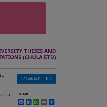
ERSITY THESES AND
TATIONS (CHULA ETD)
รม
Link to Full Text
น
SHARE
 in the
Facebook
LinkedIn
WhatsApp
Email
Share