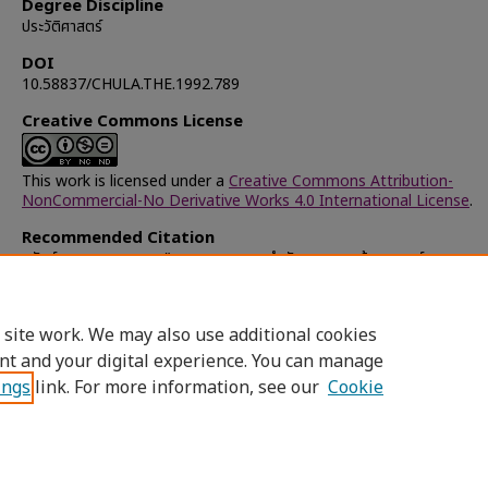
Degree Discipline
ประวัติศาสตร์
DOI
10.58837/CHULA.THE.1992.789
Creative Commons License
This work is licensed under a
Creative Commons Attribution-
NonCommercial-No Derivative Works 4.0 International License
.
Recommended Citation
ทรัพย์พลอย, อรวรรณ, "บทบาทและความสำคัญของพระเจ้าบรมวงศ์เธอ กรม
วงษาธิราชสนิทในการบริหารราชการแผ่นดิน" (1992).
Chulalongkorn Unive
Theses and Dissertations (Chula ETD)
. 36195.
https://digital.car.chula.ac.th/chulaetd/36195
 site work. We may also use additional cookies
nt and your digital experience. You can manage
ings
link. For more information, see our
Cookie
Home
|
About
|
FAQ
|
My Account
|
Access
Privacy
Copyright