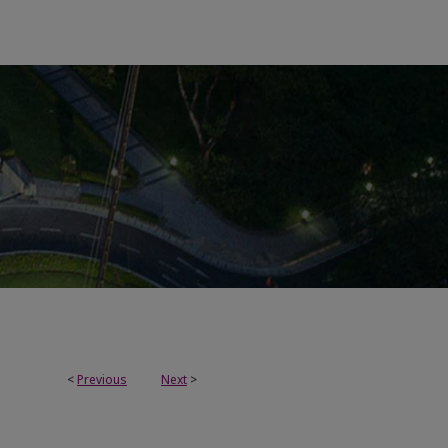
<
Previous
Next
>