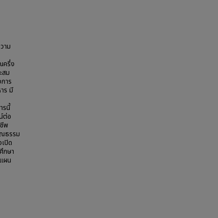
ความ
ณครึ่ง
าะสม
งการ
าร มี
รนี้
น์ต่อ
าชีพ
คุณธรรม
งเปิด
ศึกษา
นแผน