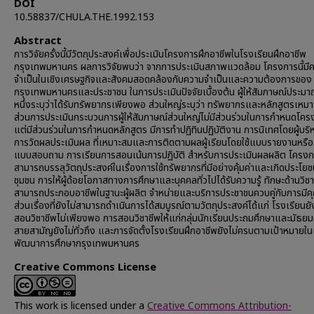
DOI
10.58837/CHULA.THE.1992.153
Abstract
การวิจัยครั้งนี้มีวัตถุประสงค์เพื่อประเมินโครงการฝึกอาชีพในโรงเรียนฝึกอาชีพ
กรุงเทพมหานคร ผลการวิจัยพบว่า จากการประเมินสภาพแวดล้อม โครงการนี้มี
จำเป็นในเชิงเศรษฐกิจและสังคมสอดคล้องกับความจำเป็นและความต้องการของ
กรุงเทพมหานครและประชาชน ในการประเมินปัจจัยเบื้องต้น ผู้ให้สัมภาษณ์ประมา
หนึ่งระบุว่าได้รับทรัพยากรเพียงพอ ส่วนใหญ่ระบุว่า ทรัพยากรและหลักสูตรเหม
ส่วนการประเมินกระบวนการผู้ให้สัมภาษณ์ส่วนใหญ่ไม่มีส่วนร่วมในการกำหนดโคร
แต่มีส่วนร่วมในการกำหนดหลักสูตร มีการทำปฏิทินปฏิบัติงาน การนิเทศโดยผู้บริห
การวัดผลประเมินผล ที่เหมาะสมและการติดตามผลผู้เรียนโดยใช้แบบรายงานหรือ
แบบสอบถาม การเรียนการสอนเน้นการปฏิบัติ สำหรับการประเมินผลผลิต โครงกา
สามารถบรรลุวัตถุประสงค์ในเรื่องการใช้ทรัพยากรที่มีอย่างคุ้มค่าและเกิดประโยช
ชุมชน การให้ผู้ด้อยโอกาสทางการศึกษาและบุคคลทั่วไปได้รับความรู้ ทักษะด้านวิช
สามารถประกอบอาชีพในฐานะผู้ผลิต จำหน่ายและบริการประชาชนควบคู่กับการมี
ส่วนเรื่องที่ยังไม่สามารถดำเนินการได้สมบูรณ์ตามวัตถุประสงค์ได้แก่ โรงเรียนยั
สอนวิชาชีพไม่เพียงพอ การสอนวิชาชีพให้แก่กลุ่มนักเรียนประถมศึกษาและมัธยม
สายสามัญยังไม่ทั่วถึง และการจัดตั้งโรงเรียนฝึกอาชีพยังไม่ครบตามเป้าหมายใ
พัฒนาการศึกษากรุงเทพมหานคร
Creative Commons License
This work is licensed under a
Creative Commons Attribution-