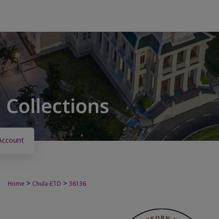
Account
>
>
Home
Chula-ETD
36136