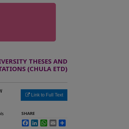
ERSITY THESES AND
TATIONS (CHULA ETD)
พ
Link to Full Text
SHARE
ls
Facebook
LinkedIn
WhatsApp
Email
Share