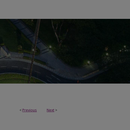
<
Previous
Next
>