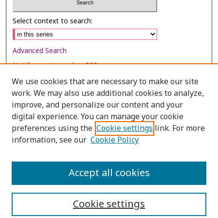
Select context to search:
Advanced Search
Notify me via email or
RSS
We use cookies that are necessary to make our site
Browse
work. We may also use additional cookies to analyze,
Collections
improve, and personalize our content and your
digital experience. You can manage your cookie
Disciplines
preferences using the
Cookie settings
link. For more
Authors
information, see our
Cookie Policy
Author Corner
Author FAQ
Accept all cookies
Cookie settings