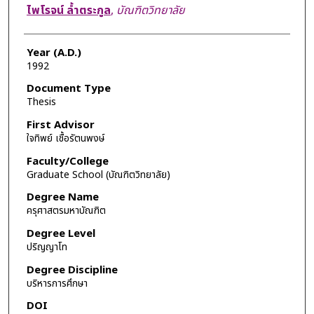
Author
ไพโรจน์ ล้ำตระกูล
,
บัณฑิตวิทยาลัย
Year (A.D.)
1992
Document Type
Thesis
First Advisor
ใจทิพย์ เชื้อรัตนพงษ์
Faculty/College
Graduate School (บัณฑิตวิทยาลัย)
Degree Name
ครุศาสตรมหาบัณฑิต
Degree Level
ปริญญาโท
Degree Discipline
บริหารการศึกษา
DOI