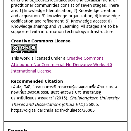
aims and objectives identification and establishment of
practitioner communities consist of seven stages. There
are: 1) knowledge Identification; 2) Knowledge creation
and acquisition; 3) knowledge organization; 4) knowledge
codification and refinement; 5) Knowledge access; 6)
Knowledge sharing; and 7) Learning. All stages are to be
supported with information technology infrastructure.
Creative Commons License
This work is licensed under a
Creative Commons
Attribution-NonCommercial-No Derivative Works 4.0
International License
.
Recommended Citation
เพ็งไซ, วังลี, "กระบวนการจัดการความรู้ของชุมชนเพื่อพัฒนาแหล่ง
ท่องเที่ยวเชิงวัฒนธรรม แขวงหลวงพระบาง สาธารณรัฐ
ประชาธิปไตยประชาชนลาว" (2015).
Chulalongkorn University
Theses and Dissertations (Chula ETD)
. 36005.
https://digital.car.chula.ac.th/chulaetd/36005