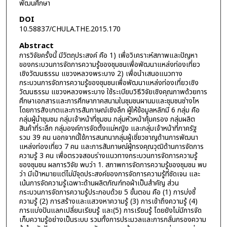
พัฒนศึกษา
DOI
10.58837/CHULA.THE.2015.170
Abstract
การวิจัยครั้งนี้ มีวัตถุประสงค์ คือ 1) เพื่อวิเคราะห์สภาพและปัญหา
ของกระบวนการจัดการความรู้ของชุมชนเพื่อพัฒนาแหล่งท่องเที่ยว
เชิงวัฒนธรรม แขวงหลวงพระบาง 2) เพื่อนำเสนอแนวทาง
กระบวนการจัดการความรู้ของชุมชนเพื่อพัฒนาแหล่งท่องเที่ยวเชิง
วัฒนธรรม แขวงหลวงพระบาง ใช้ระเบียบวิธีวิจัยเชิงคุณภาพด้วยการ
ศึกษาเอกสารและการศึกษาภาคสนามในชุมชนผานมและชุมชนช่างไห
โดยการสังเกตและการสัมภาษณ์เชิงลึก ผู้ให้ข้อมูลหลักมี 6 กลุ่ม คือ
กลุ่มผู้นำชุมชน กลุ่มเจ้าหน้าที่ชุมชน กลุ่มหัวหน้าคุ้มครอง กลุ่มผลิต
สินค้าที่ระลึก กลุ่มองค์การจัดตั้งแม่หญิง และกลุ่มเจ้าหน้าที่ภาครัฐ
รวม 39 คน นอกจากนี้ใช้การสนทนากลุ่มผู้เชี่ยวชาญด้านการพัฒนา
แหล่งท่องเที่ยว 7 คน และการสัมภาษณ์ผู้ทรงคุณวุฒิด้านการจัดการ
ความรู้ 3 คน เพื่อตรวจสอบร่างแนวทางกระบวนการจัดการความรู้
ของชุมชน ผลการวิจัย พบว่า 1. สภาพการจัดการความรู้ของชุมชน พบ
ว่า มีเป้าหมายแต่ไม่มีจุดประสงค์ของการจัดการความรู้ที่ชัดเจน และ
เน้นการจัดความรู้เฉพาะด้านผลิตภัณฑ์ทอผ้าเป็นสำคัญ ส่วน
กระบวนการจัดการความรู้ประกอบด้วย 5 ขั้นตอน คือ (1) การบ่งชี้
ความรู้ (2) การสร้างและแสวงหาความรู้ (3) การเข้าถึงความรู้ (4)
การแบ่งปันแลกเปลี่ยนเรียนรู้ และ(5) การเรียนรู้ โดยยังไม่มีการจัด
เก็บความรู้อย่างเป็นระบบ รวมทั้งการประมวลและการกลั่นกรองความ