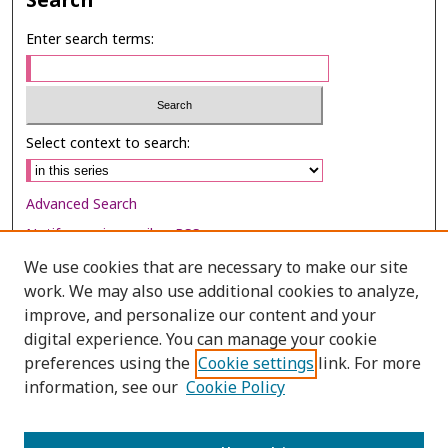
Search
Enter search terms:
Select context to search:
Advanced Search
Notify me via email or
RSS
We use cookies that are necessary to make our site
Browse
work. We may also use additional cookies to analyze,
Collections
improve, and personalize our content and your
digital experience. You can manage your cookie
Disciplines
preferences using the
Cookie settings
link. For more
Authors
information, see our
Cookie Policy
Author Corner