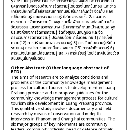
รู้ สำหรับปัญหากระบวนการจัดการความรู้ของชุมชน พบว่า ขาดกลุ่ม
บุคลากรที่รับผิดชอบด้านการจัดความรู้โดยตรงในทุกขั้นตอน และขาด
เครื่องมือเทคโนโลยีสารสนเทศที่ทันสมัยในการค้นคว้า จัดเก็บ แลก
เปลี่ยนเรียนรู้ และกระจายความรู้ ที่สะดวกรวดเร็ว 2. แนวทาง
กระบวนการจัดการความรู้ของชุมชนเพื่อพัฒนาแหล่งท่องเที่ยวเชิง
วัฒนธรรม แขวงหลวงพระบาง เริ่มจากการกำหนดเป้าหมายและจุด
ประสงค์ของการจัดการความรู้ จัดตั้งชุมชนนักปฏิบัติ และจัด
กระบวนการจัดการความรู้ ประกอบด้วย 7 ขั้นตอน คือ 1) การบ่งชี้
ความรู้ 2) การสร้างและแสวงหาความรู้ 3) การจัดเก็บความรู้ให้เป็น
ระบบ 4) การประมวลและกลั่นกรองความรู้ 5) การเข้าถึงความรู้ 6)
การแบ่งปันแลกเปลี่ยนความรู้ และ7) การเรียนรู้ โดยใช้เทคโนโลยีช่วย
สนับสนุนในทุกขั้นตอน
Other Abstract (Other language abstract of
ETD)
The aims of research are to analyze conditions and
problems of the community knowledge management
process for cultural tourism site development in Luang
Prabang province and to propose guidelines for the
community knowledge management process for cultural
tourism site development in Luang Prabang province.
This qualitative study involves documentary and field
research by means of observation and in-depth
interviews in Phanom and Chang-hai communities. The
six major groups of key informants are community
leaders, community officials, head of defense officials,