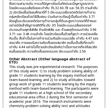
คือความสามารถใน การแก้ปัญหาเชิงมโนทัศน์และปัญหาบูรณาการ
โดยมีคะแนนเฉลี่ยร้อยละเท่ากับ 76.32 60.78 และ 56.35 ตามลำดับ
2) นักเรียนชั้นมัธยมศึกษาปีที่ 5 มีคะแนนเฉลี่ยเจตคติต่อการทำงาน
กลุ่มหลังเรียนด้วยวิธีสืบสอบ ร่วมกับการเรียนรู้เป็นทีมเท่ากับ 3.71
จัดอยู่ในระดับเจตคติต่อการทำงานกลุ่มที่ดีและสูงกว่าเกณฑ์ที่กำหนด
อย่างมีนัยสำคัญทางสถิติที่ระดับ .05 โดยมีคะแนนเฉลี่ยขององค์
ประกอบด้านพุทธิพิสัย ด้านจิตพิสัย และ ด้านพฤติกรรมเท่ากับ 3.96
3.71 และ 3.46 ตามลำดับ โดยนักเรียนเห็นด้วยที่สุดว่า การช่วยเหลือ
กันเป็น สิ่งจำเป็นในการทำงานร่วมกันมีคะแนนเฉลี่ย เท่ากับ 4.47 รอง
ลงมาคือ การยอมรับความคิดเห็นของสมาชิก คนอื่นเป็นสิ่งที่ควรทำ
เท่ากับ 4.44 อย่างไรก็ตามนักเรียนยังคิดว่าเป็นการยากที่จะให้สมาชิก
คนอื่นยอมรับ ความคิดเห็นของตนเอง มีคะแนนเท่ากับ 2.56
Other Abstract (Other language abstract of
ETD)
This study was pre-experimental research. The purposes
of this study were: 1) to study problem solving ability of
grade 11 students learning by the inquiry method with
team-based learning; and 2) to study attitudes toward
group work of grade 11 students learning by the inquiry
method with team-based learning. The participants were
grade 11 students at a high school of the secondary
educational area office 2 during the first semester of
academic year 2016. The research instruments were
chemistry problem solving ability test and attitudes