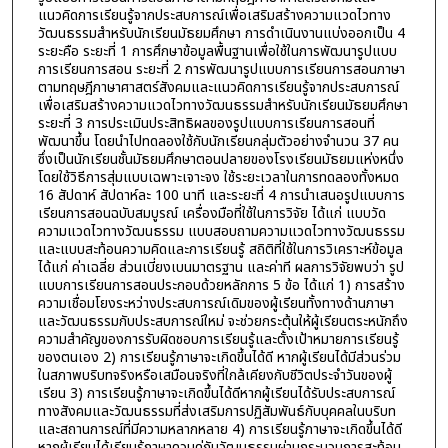
แนวคิดการเรียนรู้จากประสบการณ์เพื่อเสริมสร้างความแวดไวทาง
วัฒนธรรมสำหรับนักเรียนมัธยมศึกษา การดำเนินงานแบ่งออกเป็น 4
ระยะคือ ระยะที่ 1 การศึกษาข้อมูลพื้นฐานเพื่อใช้ในการพัฒนารูปแบบ
การเรียนการสอน ระยะที่ 2 การพัฒนารูปแบบการเรียนการสอนภาษา
ตามทฤษฎีภาษาศาสตร์สังคมและแนวคิดการเรียนรู้จากประสบการณ์
เพื่อเสริมสร้างความแวดไวทางวัฒนธรรมสำหรับนักเรียนมัธยมศึกษา
ระยะที่ 3 การประเมินประสิทธิผลของรูปแบบการเรียนการสอนที่
พัฒนาขึ้น โดยนำไปทดลองใช้กับนักเรียนกลุ่มตัวอย่างจำนวน 37 คน
ซึ่งเป็นนักเรียนชั้นมัธยมศึกษาตอนปลายของโรงเรียนมัธยมแห่งหนึ่ง
โดยใช้วิธีการสุ่มแบบเฉพาะเจาะจง ใช้ระยะเวลาในการทดลองทั้งหมด
16 สัปดาห์ สัปดาห์ละ 100 นาที และระยะที่ 4 การนำเสนอรูปแบบการ
เรียนการสอนฉบับสมบูรณ์ เครื่องมือที่ใช้ในการวิจัย ได้แก่ แบบวัด
ความแวดไวทางวัฒนธรรม แบบสอบถามความแวดไวทางวัฒนธรรม
และแบบสะท้อนความคิดและการเรียนรู้ สถิติที่ใช้ในการวิเคราะห์ข้อมูล
ได้แก่ ค่าเฉลี่ย ส่วนเบี่ยงเบนมาตรฐาน และค่าที ผลการวิจัยพบว่า รูป
แบบการเรียนการสอนประกอบด้วยหลักการ 5 ข้อ ได้แก่ 1) การสร้าง
ความเชื่อมโยงระหว่างประสบการณ์เดิมของผู้เรียนทั้งทางด้านภาษา
และวัฒนธรรมกับประสบการณ์ใหม่ จะช่วยกระตุ้นให้ผู้เรียนตระหนักถึง
ความสำคัญของการรับผิดชอบการเรียนรู้และตั้งเป้าหมายการเรียนรู้
ของตนเอง 2) การเรียนรู้ภาษาจะเกิดขึ้นได้ดี หากผู้เรียนได้มีส่วนร่วม
ในสภาพบริบทจริงหรือเสมือนจริงที่ใกล้เคียงกับชีวิตประจำวันของผู้
เรียน 3) การเรียนรู้ภาษาจะเกิดขึ้นได้ดีหากผู้เรียนได้รับประสบการณ์
ทางสังคมและวัฒนธรรมที่ส่งเสริมการปฏิสัมพันธ์กับบุคคลในบริบท
และสถานการณ์ที่มีความหลากหลาย 4) การเรียนรู้ภาษาจะเกิดขึ้นได้ดี
หากผู้เรียนได้เรียนรู้ภาษาควบคู่กับวัฒนธรรมผ่านกระบวนการสะท้อน