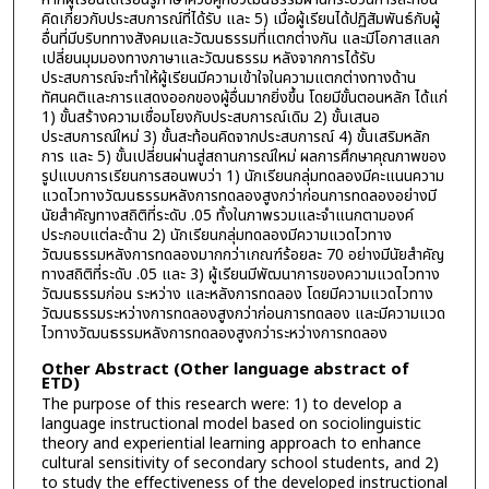
คิดเกี่ยวกับประสบการณ์ที่ได้รับ และ 5) เมื่อผู้เรียนได้ปฏิสัมพันธ์กับผู้
อื่นที่มีบริบททางสังคมและวัฒนธรรมที่แตกต่างกัน และมีโอกาสแลก
เปลี่ยนมุมมองทางภาษาและวัฒนธรรม หลังจากการได้รับ
ประสบการณ์จะทำให้ผู้เรียนมีความเข้าใจในความแตกต่างทางด้าน
ทัศนคติและการแสดงออกของผู้อื่นมากยิ่งขึ้น โดยมีขั้นตอนหลัก ได้แก่
1) ขั้นสร้างความเชื่อมโยงกับประสบการณ์เดิม 2) ขั้นเสนอ
ประสบการณ์ใหม่ 3) ขั้นสะท้อนคิดจากประสบการณ์ 4) ขั้นเสริมหลัก
การ และ 5) ขั้นเปลี่ยนผ่านสู่สถานการณ์ใหม่ ผลการศึกษาคุณภาพของ
รูปแบบการเรียนการสอนพบว่า 1) นักเรียนกลุ่มทดลองมีคะแนนความ
แวดไวทางวัฒนธรรมหลังการทดลองสูงกว่าก่อนการทดลองอย่างมี
นัยสำคัญทางสถิติที่ระดับ .05 ทั้งในภาพรวมและจำแนกตามองค์
ประกอบแต่ละด้าน 2) นักเรียนกลุ่มทดลองมีความแวดไวทาง
วัฒนธรรมหลังการทดลองมากกว่าเกณฑ์ร้อยละ 70 อย่างมีนัยสำคัญ
ทางสถิติที่ระดับ .05 และ 3) ผู้เรียนมีพัฒนาการของความแวดไวทาง
วัฒนธรรมก่อน ระหว่าง และหลังการทดลอง โดยมีความแวดไวทาง
วัฒนธรรมระหว่างการทดลองสูงกว่าก่อนการทดลอง และมีความแวด
ไวทางวัฒนธรรมหลังการทดลองสูงกว่าระหว่างการทดลอง
Other Abstract (Other language abstract of
ETD)
The purpose of this research were: 1) to develop a
language instructional model based on sociolinguistic
theory and experiential learning approach to enhance
cultural sensitivity of secondary school students, and 2)
to study the effectiveness of the developed instructional