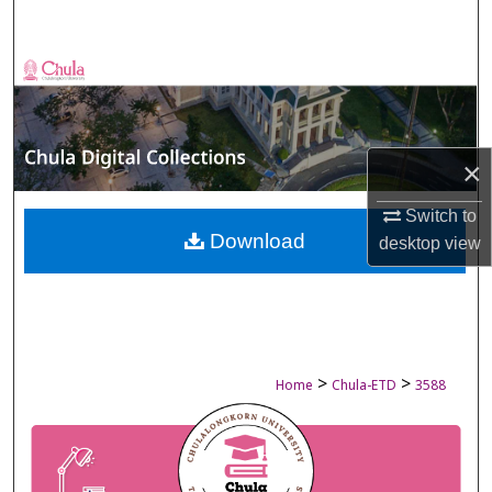
Search
Browse Collections
My Account
×
About
Switch to
Digital Commons Network™
Download
desktop
view
>
>
Home
Chula-ETD
3588