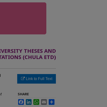
ERSITY THESES AND
TATIONS (CHULA ETD)
น
Link to Full Text
SHARE
of
Facebook
LinkedIn
WhatsApp
Email
Share