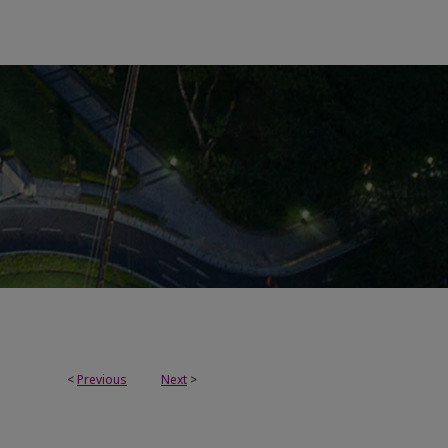
<
Previous
Next
>