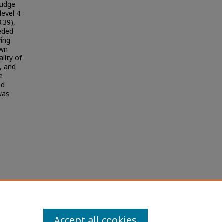
judge
level 4
.39),
eeded
ying
own
lity of
, and
e
nd
was
กษาของ
Accept all cookies