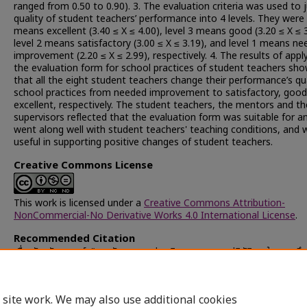
ranged from 0.50 to 0.90). 3. The evaluation criteria was used to 
quality of student teachers’ performance into 4 levels. They were 
means excellent (3.40 ≤ X ≤ 4.00), level 3 means good (3.20 ≤ X ≤ 3
level 2 means satisfactory (3.00 ≤ X ≤ 3.19), and level 1 means n
improvement (2.20 ≤ X ≤ 2.99), respectively. 4. The results of appl
the evaluation form for school practices of student teachers sh
that all the eight student teachers change their performance’s qua
school practices from needed improvement to satisfactory, good
excellent, respectively. The student teachers, the mentors and th
supervisors reflected that the evaluation form was suitable for a
went along well with student teachers' teaching conditions, and 
useful in supporting positive changes of student teachers.
Creative Commons License
This work is licensed under a
Creative Commons Attribution-
NonCommercial-No Derivative Works 4.0 International License
.
Recommended Citation
เขื่อนวัง, วัชราภรณ์, "การพัฒนาแบบประเมินมาตรฐานการปฏิบัติงานในสถานศึ
นิสิตนักศึกษาครู" (2015).
Chulalongkorn University Theses and
Dissertations (Chula ETD)
. 35871.
https://digital.car.chula.ac.th/chulaetd/35871
 site work. We may also use additional cookies