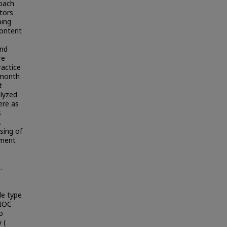
roach
ators
ping
content
and
re
ractice
d month
t
alyzed
ere as
s
.
sing of
ement
.
le type
(IOC
o
 (