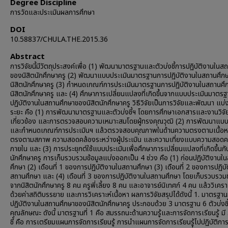
Degree Discipline
การวัดและประเมินผลการศึกษา
DOI
10.58837/CHULA.THE.2015.36
Abstract
การวิจัยนี้มีวัตถุประสงค์เพื่อ (1) พัฒนามาตรฐานและตัวบ่งชี้การปฏิบัติงานในส
ของนิสิตนักศึกษาครู (2) พัฒนาแบบประเมินมาตรฐานการปฏิบัติงานในสถานศึก
นิสิตนักศึกษาครู (3) กำหนดเกณฑ์การประเมินมาตรฐานการปฏิบัติงานในสถานศ
นิสิตนักศึกษาครู และ (4) ศึกษาการเปลี่ยนแปลงที่เกิดขึ้นจากแบบประเมินมาตร
ปฏิบัติงานในสถานศึกษาของนิสิตนักศึกษาครู วิธีวิจัยเป็นการวิจัยและพัฒนา แบ่
ระยะ คือ (1) การพัฒนามาตรฐานและตัวบ่งชี้ฯ โดยการศึกษาเอกสารและงานวิจัยท
เกี่ยวข้อง และการตรวจสอบความเหมาะสมโดยผู้ทรงคุณวุฒิ (2) การพัฒนาแบบ
และกำหนดเกณฑ์การประเมินฯ แล้วตรวจสอบคุณภาพในด้านความตรงตามเนื้อห
ตรงตามสภาพ ความสอดคล้องระหว่างผู้ประเมิน และความเที่ยงแบบความสอดค
ภายใน และ (3) การประยุกต์ใช้แบบประเมินเพื่อศึกษาการเปลี่ยนแปลงที่เกิดขึ้นกั
นักศึกษาครู การเก็บรวบรวมข้อมูลแบ่งออกเป็น 4 ช่วง คือ (1) ก่อนปฏิบัติงานใ
ศึกษา (2) เดือนที่ 1 ของการปฏิบัติงานในสถานศึกษา (3) เดือนที่ 2 ของการปฏิบ
สถานศึกษา และ (4) เดือนที่ 3 ของการปฏิบัติงานในสถานศึกษา โดยเก็บรวบรวมข
จากนิสิตนักศึกษาครู 8 คน ครูพี่เลี้ยง 8 คน และอาจารย์นิเทศก์ 4 คน แล้ววิเคราะ
ด้วยค่าสถิติบรรยาย และการวิเคราะห์เนื้อหา ผลการวิจัยสรุปได้ดังนี้ 1. มาตรฐา
ปฏิบัติงานในสถานศึกษาของนิสิตนักศึกษาครู ประกอบด้วย 3 มาตรฐาน 6 ตัวบ่งชี
คุณลักษณะ ดังนี้ มาตรฐานที่ 1 คือ สมรรถนะด้านความรู้และการจัดการเรียนรู้ มี 
ชี้ คือ การเตรียมแผนการจัดการเรียนรู้ การนำแผนการจัดการเรียนรู้ไปปฏิบัติก