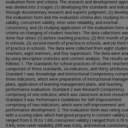
evaluation form and criteria. The research and development app
was divided into 3 stages: (1) developing the standards and indic
through documentary research and experts judgment, (2) develo
the evaluation form and the evaluation criteria also studying its 
validity, concurrent validity, inter-rater reliability, and internal
consistency, and (3) studying application of the evaluation form 
criteria on changing of student teachers. The data collections we
done four times: (1) before teaching practice, (2) first month of p
in schools, (3) second month of practice in schools, and (4) thir
of practice in schools. The data were collected from eight studen
teachers, eight mentors, and four supervisors. The data were an
by using descriptive statistics and content analysis. The results w
follows: 1. The standards for school practices of student teacher
composed of three standards, six indicators, and thirty attributes
Standard 1 was Knowledge and Instructional Competency compri
three indicators, which were preparation of instructional manag
plans, application of learning management plans, and teaching
performance evaluation. Standard 2 was Research Competency
comprising of one indicator, which was classroom action research
Standard 3 was Performance Guidelines for Self-Improvement
comprising of two indicators, which were self-improvement and
performance development. 2. The evaluation form was rating sca
with a scoring rubric which had good property in content validity 
ranged from 0.70 to 1.00) concurrent validity ( ranged from 0.70 t
0.84), inter-rater reliability (IRR was 0.60), and internal consistency