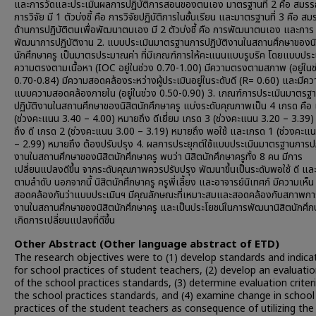
และการวัดและประเมินผลการปฏิบัติการสอนของตนเอง มาตรฐานที่ 2 คือ สมรร
การวิจัย มี 1 ตัวบ่งชี้ คือ การวิจัยปฏิบัติการในชั้นเรียน และมาตรฐานที่ 3 คือ ส
ด้านการปฏิบัติตนเพื่อพัฒนาตนเอง มี 2 ตัวบ่งชี้ คือ การพัฒนาตนเอง และการ
พัฒนาการปฏิบัติงาน 2. แบบประเมินมาตรฐานการปฏิบัติงานในสถานศึกษาของนิ
นักศึกษาครู เป็นมาตรประมาณค่า ที่มีเกณฑ์การให้คะแนนแบบรูบริค โดยแบบประเ
ความตรงตามเนื้อหา (IOC อยู่ในช่วง 0.70-1.00) มีความตรงตามสภาพ (อยู่ในช
0.70-0.84) มีความสอดคล้องระหว่างผู้ประเมินอยู่ในระดับดี (R= 0.60) และมีควา
แบบความสอดคล้องภายใน (อยู่ในช่วง 0.50-0.90) 3. เกณฑ์การประเมินมาตรฐ
ปฏิบัติงานในสถานศึกษาของนิสิตนักศึกษาครู แบ่งระดับคุณภาพเป็น 4 เกรด คือ
(ช่วงคะแนน 3.40 – 4.00) หมายถึง ดีเยี่ยม เกรด 3 (ช่วงคะแนน 3.20 – 3.39
ถึง ดี เกรด 2 (ช่วงคะแนน 3.00 – 3.19) หมายถึง พอใช้ และเกรด 1 (ช่วงคะแ
– 2.99) หมายถึง ต้องปรับปรุง 4. ผลการประยุกต์ใช้แบบประเมินมาตรฐานการปฏิ
งานในสถานศึกษาของนิสิตนักศึกษาครู พบว่า นิสิตนักศึกษาครูทั้ง 8 คน มีการ
เปลี่ยนแปลงดีขึ้น จากระดับคุณภาพควรปรับปรุง พัฒนาขึ้นเป็นระดับพอใช้ ดี และ 
ตามลำดับ นอกจากนี้ นิสิตนักศึกษาครู ครูพี่เลี้ยง และอาจารย์นิเทศก์ มีความเห็น
สอดคล้องกันว่าแบบประเมินฯ มีคุณลักษณะที่เหมาะสมและสอดคล้องกับสภาพการ
งานในสถานศึกษาของนิสิตนักศึกษาครู และเป็นประโยชน์ในการพัฒนานิสิตนักศึกษ
เกิดการเปลี่ยนแปลงที่ดีขึ้น
Other Abstract (Other language abstract of ETD)
The research objectives were to (1) develop standards and indica
for school practices of student teachers, (2) develop an evaluati
of the school practices standards, (3) determine evaluation criter
the school practices standards, and (4) examine change in school
practices of the student teachers as consequence of utilizing the