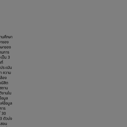
ถานศึกษา
ษาของ
ึกษาของ
ฐานการ
งเป็น 3
ี่
ประเมิน
า ความ
ล้อง
บนิสิต
นสถาน
ัติงานใน
้อมูล
ห์ข้อมูล
นการ
้ 30
3 ตัวบ่ง
ารสอน