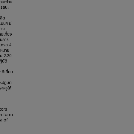
ถนะด้าน
มรรถนะ
สิต
มินฯ มี
่วง
มเที่ยง
านการ
 เกรด 4
) หมาย
นน 2.20
บัติ
ดีเยี่ยม
ปฏิบัติ
าครูให้
tors
on form
ia of