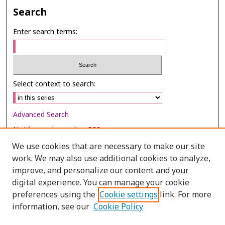
Search
Enter search terms:
Select context to search:
Advanced Search
Notify me via email or
RSS
We use cookies that are necessary to make our site
Browse
work. We may also use additional cookies to analyze,
Collections
improve, and personalize our content and your
digital experience. You can manage your cookie
Disciplines
preferences using the
Cookie settings
link. For more
Authors
information, see our
Cookie Policy
Author Corner