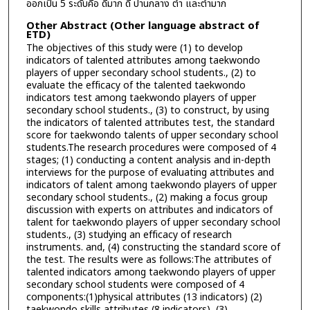
ออกเป็น 5 ระดับคือ ดีมาก ดี ปานกลาง ต่ำ และต่ำมาก
Other Abstract (Other language abstract of
ETD)
The objectives of this study were (1) to develop
indicators of talented attributes among taekwondo
players of upper secondary school students., (2) to
evaluate the efficacy of the talented taekwondo
indicators test among taekwondo players of upper
secondary school students., (3) to construct, by using
the indicators of talented attributes test, the standard
score for taekwondo talents of upper secondary school
students.The research procedures were composed of 4
stages; (1) conducting a content analysis and in-depth
interviews for the purpose of evaluating attributes and
indicators of talent among taekwondo players of upper
secondary school students., (2) making a focus group
discussion with experts on attributes and indicators of
talent for taekwondo players of upper secondary school
students., (3) studying an efficacy of research
instruments. and, (4) constructing the standard score of
the test. The results were as follows:The attributes of
talented indicators among taekwondo players of upper
secondary school students were composed of 4
components:(1)physical attributes (13 indicators) (2)
taekwondo skills attributes (8 indicators), (3)