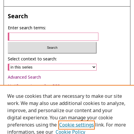
Search
Enter search terms:
Select context to search:
Advanced Search
Notify me via email or
RSS
We use cookies that are necessary to make our site
Browse
work. We may also use additional cookies to analyze,
Collections
improve, and personalize our content and your
digital experience. You can manage your cookie
Disciplines
preferences using the
Cookie settings
link. For more
Authors
information, see our
Cookie Policy