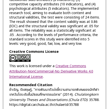
competitive capacity attributes (10 indicators), and (4)
psychological attributes (5 indicators). The implemented
research tool, aiming to evaluate both content and
structural validities, the test were consisting of 24 items.
The result showed that the content validity was at 0.86
(IOC) and the structural validity was significant at .05 for
all items. The reliability was a statistically significant at
.05 . According to the levels of performance criteria, the
standard scores in this study were identified into 5
levels: very good, good, fair, low, and very low.
Creative Commons License
This work is licensed under a
Creative Commons
Attribution-NonCommercial-No Derivative Works 4.0
International License
.
Recommended Citation
จำเริญ, รังสฤษฏ์, "การพัฒนาตัวบ่งชี้ความสามารถพิเศษของนักกีฬา
เทควันโดระดับชั้นมัธยมศึกษาตอนปลาย" (2014).
Chulalongkorn
University Theses and Dissertations (Chula ETD)
. 35788.
https://digital.car.chula.ac.th/chulaetd/35788