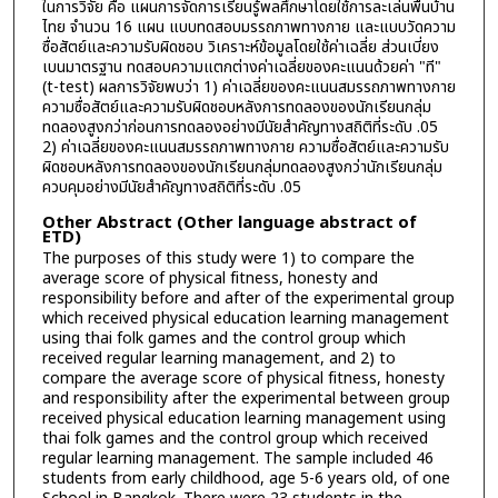
ในการวิจัย คือ แผนการจัดการเรียนรู้พลศึกษาโดยใช้การละเล่นพื้นบ้าน
ไทย จำนวน 16 แผน แบบทดสอบมรรถภาพทางกาย และแบบวัดความ
ซื่อสัตย์และความรับผิดชอบ วิเคราะห์ข้อมูลโดยใช้ค่าเฉลี่ย ส่วนเบี่ยง
เบนมาตรฐาน ทดสอบความแตกต่างค่าเฉลี่ยของคะแนนด้วยค่า "ที"
(t-test) ผลการวิจัยพบว่า 1) ค่าเฉลี่ยของคะแนนสมรรถภาพทางกาย
ความซื่อสัตย์และความรับผิดชอบหลังการทดลองของนักเรียนกลุ่ม
ทดลองสูงกว่าก่อนการทดลองอย่างมีนัยสำคัญทางสถิติที่ระดับ .05
2) ค่าเฉลี่ยของคะแนนสมรรถภาพทางกาย ความซื่อสัตย์และความรับ
ผิดชอบหลังการทดลองของนักเรียนกลุ่มทดลองสูงกว่านักเรียนกลุ่ม
ควบคุมอย่างมีนัยสำคัญทางสถิติที่ระดับ .05
Other Abstract (Other language abstract of
ETD)
The purposes of this study were 1) to compare the
average score of physical fitness, honesty and
responsibility before and after of the experimental group
which received physical education learning management
using thai folk games and the control group which
received regular learning management, and 2) to
compare the average score of physical fitness, honesty
and responsibility after the experimental between group
received physical education learning management using
thai folk games and the control group which received
regular learning management. The sample included 46
students from early childhood, age 5-6 years old, of one