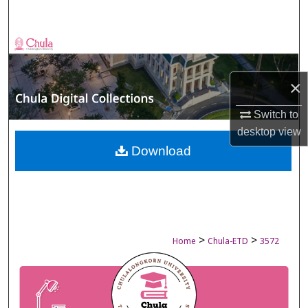
Search
Browse Collections
My Account
×
About
Switch to
desktop
view
Digital Commons Network™
Download
>
>
Home
Chula-ETD
3572