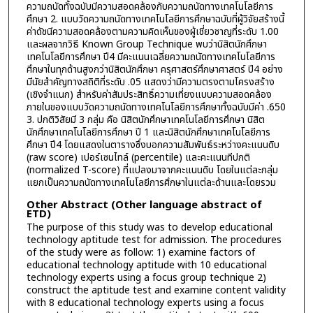
ความถนัดทั้งฉบับมีความสอดคล้องกับความถนัดทางเทคโนโลยีการ
ศึกษา 2. แบบวัดความถนัดทางเทคโนโลยีการศึกษาฉบับที่ผู้วิจัยสร้างนี้
ค่าดัชนีความสอดคล้องตามความคิดเห็นของผู้เชี่ยวชาญที่ระดับ 1.00
และผลจากวิธี Known Group Technique พบว่านิสิตนักศึกษา
เทคโนโลยีการศึกษา ปี4 มีคะแนนเฉลี่ยความถนัดทางเทคโนโลยีการ
ศึกษาในทุกด้านสูงกว่านิสิตนักศึกษา ครุศาสตร์ศึกษาศาสตร์ ปี4 อย่าง
มีนัยสำคัญทางสถิติที่ระดับ .05 แสดงว่ามีความตรงตามโครงสร้าง
(เชิงจำแนก) สำหรับค่าสัมประสิทธิ์ความเที่ยงแบบความสอดคล้อง
ภายในของแบบวัดความถนัดทางเทคโนโลยีการศึกษาทั้งฉบับมีค่า .650
3. ปกติวิสัยมี 3 กลุ่ม คือ นิสิตนักศึกษาเทคโนโลยีการศึกษา นิสิต
นักศึกษาเทคโนโลยีการศึกษา ปี 1 และนิสิตนักศึกษาเทคโนโลยีการ
ศึกษา ปี4 โดยแสดงในตารางซึ่งบอกความสัมพันธ์ระหว่างคะแนนดิบ
(raw score) เปอร์เซนไทล์ (percentile) และคะแนนทีปกติ
(normalized T-score) ที่แปลงมาจากคะแนนดิบ โดยในแต่ละกลุ่ม
แยกเป็นความถนัดทางเทคโนโลยีการศึกษาในแต่ละด้านและโดยรวม
Other Abstract (Other language abstract of
ETD)
The purpose of this study was to develop educational
technology aptitude test for admission. The procedures
of the study were as follow: 1) examine factors of
educational technology aptitude with 10 educational
technology experts using a focus group technique 2)
construct the aptitude test and examine content validity
with 8 educational technology experts using a focus