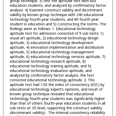
group technique. 3) test the aptitude test with 600
education students, and analyzed by confirmatory factor
analysis. 4) Examine construct validity and discriminant
validity by known group technique with 240 educational
technology fourth-year students, and 80 fourth-year
student in education and 5) Constructing the norms. The
findings were as follows: 1. Educational technology
aptitude test for admission consisted of 9 sub-tests: 1)
visual art aptitude, 2) educational technology design
aptitude, 3) educational technology development
aptitude, 4) innovation implementation and distribution
aptitude, 5) educational technology management
aptitude, 6) educational technology services aptitude, 7)
educational technology research aptitude, 8)
educational technology training aptitude, and 9)
educational technology evaluation aptitude, and
analyzed by confirmatory factor analysis, the test
consisted educational technology aptitude. 2. This
aptitude test had 1.00 the index of consistency (IOC) by
educational technology expert’s opinions, and result of
known group technique revealed that educational
technology fourth-year students was significantly higher
than that of others fourth-year education students in all
sub-tests at .05 level, supporting the construct validity
(discriminant validity) . The internal consistency reliability