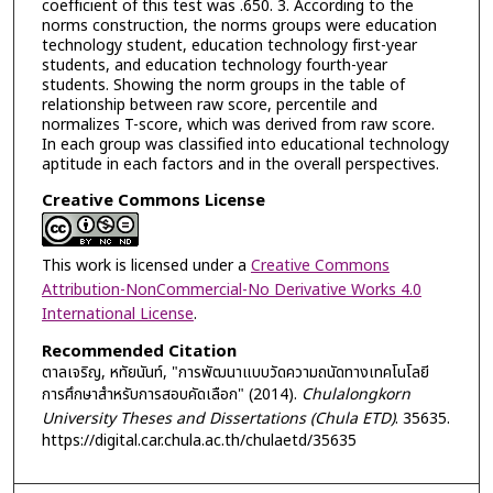
coefficient of this test was .650. 3. According to the
norms construction, the norms groups were education
technology student, education technology first-year
students, and education technology fourth-year
students. Showing the norm groups in the table of
relationship between raw score, percentile and
normalizes T-score, which was derived from raw score.
In each group was classified into educational technology
aptitude in each factors and in the overall perspectives.
Creative Commons License
This work is licensed under a
Creative Commons
Attribution-NonCommercial-No Derivative Works 4.0
International License
.
Recommended Citation
ตาลเจริญ, หทัยนันท์, "การพัฒนาแบบวัดความถนัดทางเทคโนโลยี
การศึกษาสำหรับการสอบคัดเลือก" (2014).
Chulalongkorn
University Theses and Dissertations (Chula ETD)
. 35635.
https://digital.car.chula.ac.th/chulaetd/35635