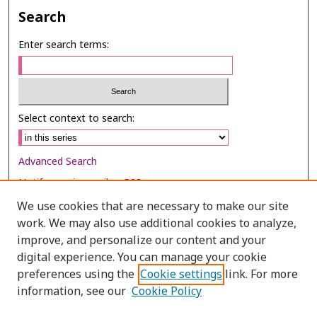
Search
Enter search terms:
Select context to search:
Advanced Search
Notify me via email or
RSS
We use cookies that are necessary to make our site
Browse
work. We may also use additional cookies to analyze,
Collections
improve, and personalize our content and your
digital experience. You can manage your cookie
Disciplines
preferences using the
Cookie settings
link. For more
Authors
information, see our
Cookie Policy
Author Corner