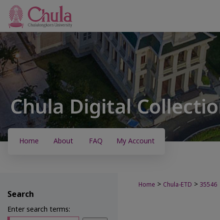
Home
About
FAQ
My Account
>
>
Home
Chula-ETD
35546
Search
Enter search terms: