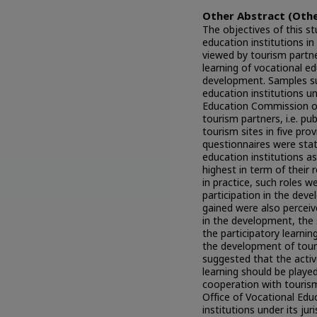
Other Abstract (Othe
The objectives of this st
education institutions i
viewed by tourism partne
learning of vocational ed
development. Samples su
education institutions un
Education Commission of
tourism partners, i.e. pu
tourism sites in five pr
questionnaires were stati
education institutions a
highest in term of their
in practice, such roles w
participation in the dev
gained were also perceiv
in the development, the s
the participatory learnin
the development of tour
suggested that the active
learning should be playe
cooperation with tourism 
Office of Vocational Ed
institutions under its jur