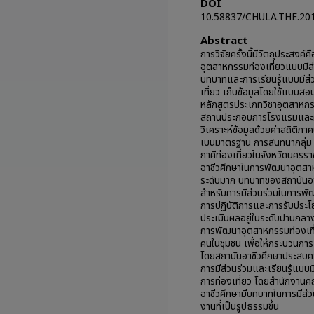
DOI
10.58837/CHULA.THE.20
Abstract
การวิจัยครั้งนี้มีวัตถุประสง
อุตสาหกรรมท่องเที่ยวแบบมีส
บทบาทและการเรียนรู้แบบมีส่
เที่ยว เก็บข้อมูลโดยใช้แบบสอ
หลักสูตรประเภทวิชาอุตสาหกรร
สถานประกอบการโรงแรมและผู้นำ
วิเคราะห์ข้อมูลด้วยค่าสถิติภาค
เบนมาตรฐาน การสนทนากลุ่ม 
ภาคีท่องเที่ยวในจังหวัดนคร
อาชีวศึกษาในการพัฒนาอุตสาห
ระดับมาก บทบาทของสถาบันอาชีว
สำหรับการมีส่วนร่วมในการพั
การปฏิบัติการและการรับประโย
ประเมินผลอยู่ในระดับปานกลา
การพัฒนาอุตสาหกรรมท่องเที่ย
คนในชุมชน เพื่อให้กระบวนการ
โดยสถาบันอาชีวศึกษาประสบคว
การมีส่วนร่วมและเรียนรู้แบบ
การท่องเที่ยว โดยสำนักงานค
อาชีวศึกษามีบทบาทในการมีส่ว
งานที่เป็นรูปธรรมขึ้น