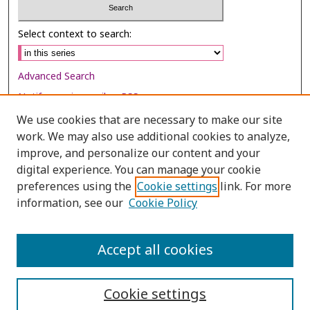
Select context to search:
Advanced Search
Notify me via email or
RSS
We use cookies that are necessary to make our site
Browse
work. We may also use additional cookies to analyze,
Collections
improve, and personalize our content and your
digital experience. You can manage your cookie
Disciplines
preferences using the
Cookie settings
link. For more
Authors
information, see our
Cookie Policy
Author Corner
Author FAQ
Accept all cookies
Cookie settings