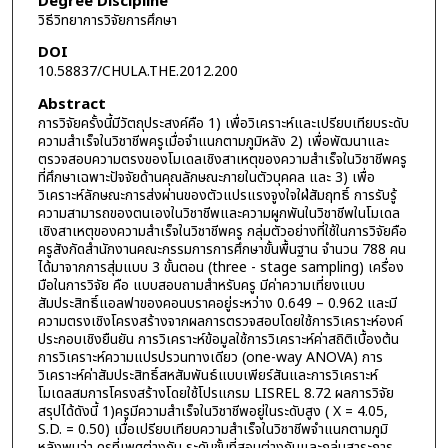
Degree Discipline
วิธีวิทยาการวิจัยการศึกษา
DOI
10.58837/CHULA.THE.2012.200
Abstract
การวิจัยครั้งนี้มีวัตถุประสงค์คือ 1) เพื่อวิเคราะห์และเปรียบเทียบระดับ
ความสำเร็จในวิชาชีพครูเมื่อจำแนกตามภูมิหลัง 2) เพื่อพัฒนาและ
ตรวจสอบความตรงของโมเดลเชิงสาเหตุของความสำเร็จในวิชาชีพครู
ที่ศึกษาเฉพาะปัจจัยด้านคุณลักษณะภายในตัวบุคคล และ 3) เพื่อ
วิเคราะห์ลักษณะการส่งผ่านของตัวแปรแรงจูงใจใฝ่สัมฤทธิ์ การรับรู้
ความสามารถของตนเองในวิชาชีพและความผูกพันในวิชาชีพในโมเดล
เชิงสาเหตุของความสำเร็จในวิชาชีพครู กลุ่มตัวอย่างที่ใช้ในการวิจัยคือ
ครูสังกัดสำนักงานคณะกรรมการการศึกษาขั้นพื้นฐาน จำนวน 788 คน
ได้มาจากการสุ่มแบบ 3 ขั้นตอน (three - stage sampling) เครื่อง
มือในการวิจัย คือ แบบสอบถามสำหรับครู มีค่าความเที่ยงแบบ
สัมประสิทธิ์แอลฟาของคอนบราคอยู่ระหว่าง 0.649 – 0.962 และมี
ความตรงเชิงโครงสร้างจากผลการตรวจสอบโดยใช้การวิเคราะห์องค์
ประกอบเชิงยืนยัน การวิเคราะห์ข้อมูลใช้การวิเคราะห์ค่าสถิติเบื้องต้น
การวิเคราะห์ความแปรปรวนทางเดียว (one-way ANOVA) การ
วิเคราะห์ค่าสัมประสิทธิ์สหสัมพันธ์แบบเพียร์สันและการวิเคราะห์
โมเดลสมการโครงสร้างโดยใช้โปรแกรม LISREL 8.72 ผลการวิจัย
สรุปได้ดังนี้ 1)ครูมีความสำเร็จในวิชาชีพอยู่ในระดับสูง ( X = 4.05,
S.D. = 0.50) เมื่อเปรียบเทียบความสำเร็จในวิชาชีพจำแนกตามภูมิ
หลังพบว่า ครูที่เพศต่างกัน ระดับชั้นที่สอนต่างกันและกลุ่มสาระการ