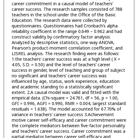
career commitment in a causal model of teachers’
career success. The research samples consisted of 788
teachers in the school under the Office of the Basic
Education. The research data were collected by
questionnaires. Questionnaires had Cronbach’s alpha
reliability coefficient in the range 0.649 – 0.962 and had
construct validity by confirmatory factor analysis.
Analyzed by descriptive statistics, one-way ANOVA,
Pearson’s product-moment correlation coefficient, and
LISREL analysis. The research finding were as follows:
1.the teachers’ career success was at a high level ( X =
4.05, S.D. = 0.50) and the level of teachers’ career
success in gender, level of teaching and group of subject
no significant and teachers’ career success was
influenced by age, status, work experience, education
and academic standing to a statistically significant
extent. 2.A causal model was valid and fitted with the
empirical data. (Chi-square = 24.761, df = 56, p = 1.00,
GFI = 0.996, AGFI = 0.990, RMR = 0.004, largest standard
residuals = 1.638). The model accounted for 67.70% of
variance in teachers’ career success 3.Achievement
motive career self-efficacy and career commitment were
the complete mediators between five-factor personality
and teachers’ career success. Career commitment was a
partial mediator between career self-efficacy and