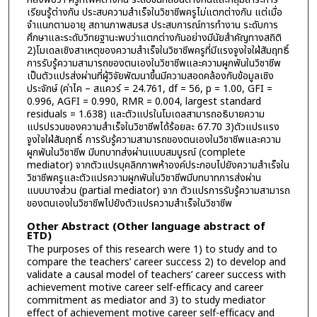
เรียนรู้ต่างกัน ประสบความสำเร็จในวิชาชีพครูไม่แตกต่างกัน แต่เมื่อ
จำแนกตามอายุ สถานภาพสมรส ประสบการณ์การทำงาน ระดับการ
ศึกษาและระดับวิทยฐานะพบว่าแตกต่างกันอย่างมีนัยสำคัญทางสถิติ
2)โมเดลเชิงสาเหตุของความสำเร็จในวิชาชีพครูที่มีแรงจูงใจใฝ่สัมฤทธิ์
การรับรู้ความสามารถของตนเองในวิชาชีพและความผูกพันในวิชาชีพ
เป็นตัวแปรส่งผ่านที่ผู้วิจัยพัฒนาขึ้นมีความสอดคล้องกับข้อมูลเชิง
ประจักษ์ (ค่าไค – สแควร์ = 24.761, df = 56, p = 1.00, GFI =
0.996, AGFI = 0.990, RMR = 0.004, largest standard
residuals = 1.638) และตัวแปรในโมเดลสามารถอธิบายความ
แปรปรวนของความสำเร็จในวิชาชีพได้ร้อยละ 67.70 3)ตัวแปรแรง
จูงใจใฝ่สัมฤทธิ์ การรับรู้ความสามารถของตนเองในวิชาชีพและความ
ผูกพันในวิชาชีพ มีบทบาทส่งผ่านแบบสมบูรณ์ (complete
mediator) จากตัวแปรบุคลิกภาพห้าองค์ประกอบไปยังความสำเร็จใน
วิชาชีพครูและตัวแปรความผูกพันในวิชาชีพมีบทบาทการส่งผ่าน
แบบบางส่วน (partial mediator) จาก ตัวแปรการรับรู้ความสามารถ
ของตนเองในวิชาชีพไปยังตัวแปรความสำเร็จในวิชาชีพ
Other Abstract (Other language abstract of
ETD)
The purposes of this research were 1) to study and to
compare the teachers’ career success 2) to develop and
validate a causal model of teachers’ career success with
achievement motive career self-efficacy and career
commitment as mediator and 3) to study mediator
effect of achievement motive career self-efficacy and