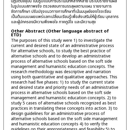
ปฏิบัติปัจจุบัน เน้นรูปแบบการประเมินที่หลากหลาย มีระบบรายงานผล
ในรูปแบบสภาพจริง ตรวจสอบการบรรลุผลตามแผน รายงานการ
จัดการศึกษา ปรับปรุงแนวทางการศึกษาที่เน้นมนุษย์ของโรงเรียน
เป็นต้นแบบเผยแพร่แลกเปลี่ยนเรียนรู้เพื่อส่งเสริมให้ผู้เรียน บุคลากร
และผู้ปกครองมีความพึงพอใจ ภาคภูมิใจ และมีความสุข
Other Abstract (Other language abstract of
ETD)
The purposes of this study were 1) to investigate the
current and desired state of an administrative process
for alternative schools, to study the best practice of
alternative schools and to develop an administrative
process of alternative schools based on the soft side
management and humanistic education concepts. The
research methodology was descriptive and narration
using both quantitative and qualitative approaches. This
research had five phases: 1) to study the current state
and desired state and priority needs of an administrative
process in alternative schools based on the soft side
management and humanistic education concepts. 2) to
study 5 cases of alternative schools recognized as best
practices in translating these concepts into action. 3) to
design guidelines for an administrative process of
alternative schools based on the soft side management
and humanistic education concepts 4) to verify the
guidelines on their appropriateness and feasibility 5) to