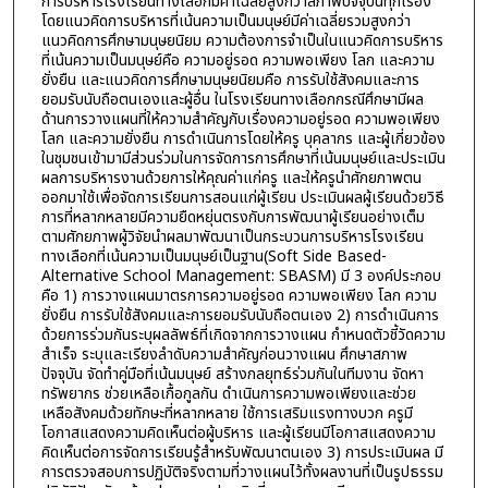
การบริหารโรงเรียนทางเลือกมีค่าเฉลี่ยสูงกว่าสภาพปัจจุบันทุกเรื่อง
โดยแนวคิดการบริหารที่เน้นความเป็นมนุษย์มีค่าเฉลี่ยรวมสูงกว่า
แนวคิดการศึกษามนุษยนิยม ความต้องการจำเป็นในแนวคิดการบริหาร
ที่เน้นความเป็นมนุษย์คือ ความอยู่รอด ความพอเพียง โลก และความ
ยั่งยืน และแนวคิดการศึกษามนุษยนิยมคือ การรับใช้สังคมและการ
ยอมรับนับถือตนเองและผู้อื่น ในโรงเรียนทางเลือกกรณีศึกษามีผล
ด้านการวางแผนที่ให้ความสำคัญกับเรื่องความอยู่รอด ความพอเพียง
โลก และความยั่งยืน การดำเนินการโดยให้ครู บุคลากร และผู้เกี่ยวข้อง
ในชุมชนเข้ามามีส่วนร่วมในการจัดการการศึกษาที่เน้นมนุษย์และประเมิน
ผลการบริหารงานด้วยการให้คุณค่าแก่ครู และให้ครูนำศักยภาพตน
ออกมาใช้เพื่อจัดการเรียนการสอนแก่ผู้เรียน ประเมินผลผู้เรียนด้วยวิธี
การที่หลากหลายมีความยืดหยุ่นตรงกับการพัฒนาผู้เรียนอย่างเต็ม
ตามศักยภาพผู้วิจัยนำผลมาพัฒนาเป็นกระบวนการบริหารโรงเรียน
ทางเลือกที่เน้นความเป็นมนุษย์เป็นฐาน(Soft Side Based-
Alternative School Management: SBASM) มี 3 องค์ประกอบ
คือ 1) การวางแผนมาตรการความอยู่รอด ความพอเพียง โลก ความ
ยั่งยืน การรับใช้สังคมและการยอมรับนับถือตนเอง 2) การดำเนินการ
ด้วยการร่วมกันระบุผลลัพธ์ที่เกิดจากการวางแผน กำหนดตัวชี้วัดความ
สำเร็จ ระบุและเรียงลำดับความสำคัญก่อนวางแผน ศึกษาสภาพ
ปัจจุบัน จัดทำคู่มือที่เน้นมนุษย์ สร้างกลยุทธ์ร่วมกันในทีมงาน จัดหา
ทรัพยากร ช่วยเหลือเกื้อกูลกัน ดำเนินการความพอเพียงและช่วย
เหลือสังคมด้วยทักษะที่หลากหลาย ใช้การเสริมแรงทางบวก ครูมี
โอกาสแสดงความคิดเห็นต่อผู้บริหาร และผู้เรียนมีโอกาสแสดงความ
คิดเห็นต่อการจัดการเรียนรู้สำหรับพัฒนาตนเอง 3) การประเมินผล มี
การตรวจสอบการปฏิบัติจริงตามที่วางแผนไว้ทั้งผลงานที่เป็นรูปธรรม