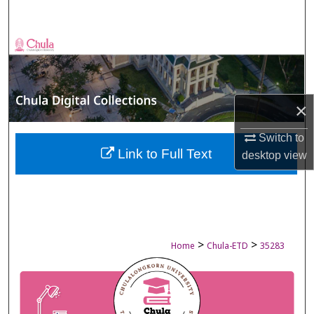
Search
Browse Collections
My Account
×
About
Switch to
Digital Commons Network™
Link to Full Text
desktop
view
>
>
Home
Chula-ETD
35283