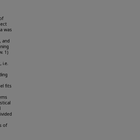
of
ject
ta was
y, and
oning
. 1)
i.e.
ding
l fits
,
tems
stical
l
ivided
s of