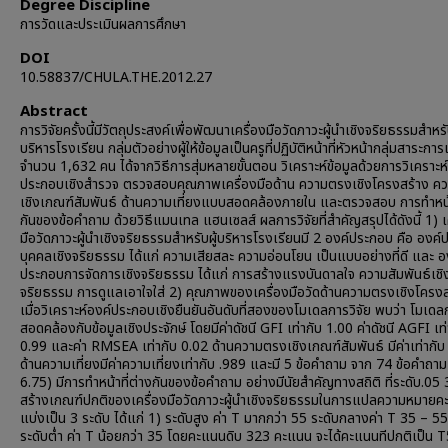
Degree Discipline
การวัดและประเมินผลการศึกษา
DOI
10.58837/CHULA.THE.2012.27
Abstract
การวิจัยครั้งนี้มีวัตถุประสงค์เพื่อพัฒนาเครื่องมือวัดภาวะผู้นำเชิงจริยธรรมสำหรับ
บริหารโรงเรียน กลุ่มตัวอย่างผู้ให้ข้อมูลเป็นครูที่ปฏิบัติหน้าที่หัวหน้ากลุ่มสาระการเ
จำนวน 1,632 คน ได้จากวิธีการสุ่มหลายขั้นตอน วิเคราะห์ข้อมูลด้วยการวิเคราะห
ประกอบเชิงสำรวจ ตรวจสอบคุณภาพเครื่องมือด้าน ความตรงเชิงโครงสร้าง ค
เชิงเกณฑ์สัมพันธ์ ด้านความเที่ยงแบบสอดคล้องภายใน และตรวจสอบ การทำหน้า
กันของข้อคำถาม ด้วยวิธีแมนเทล แฮนเซลส์ ผลการวิจัยที่สำคัญสรุปได้ดังนี้ 1) เ
มือวัดภาวะผู้นำเชิงจริยธรรมสำหรับผู้บริหารโรงเรียนมี 2 องค์ประกอบ คือ องค
บุคคลเชิงจริยธรรม ได้แก่ ความเสียสละ ความอ่อนโยน เป็นแบบอย่างที่ดี และ อ
ประกอบการจัดการเชิงจริยธรรม ได้แก่ การสร้างแรงบันดาลใจ ความสัมพันธ์เชิ
จริยธรรม การดูแลเอาใจใส่ 2) คุณภาพของเครื่องมือวัดด้านความตรงเชิงโครงส
เมื่อวิเคราะห์องค์ประกอบเชิงยืนยันอันดับที่สองของโมเดลการวิจัย พบว่า โมเดลก
สอดคล้องกับข้อมูลเชิงประจักษ์ โดยมีค่าดัชนี GFI เท่ากับ 1.00 ค่าดัชนี AGFI เท่
0.99 และค่า RMSEA เท่ากับ 0.02 ด้านความตรงเชิงเกณฑ์สัมพันธ์ มีค่าเท่ากับ
ด้านความเที่ยงมีค่าความเที่ยงเท่ากับ .989 และมี 5 ข้อคำถาม จาก 74 ข้อคำถาม
6.75) มีการทำหน้าที่ต่างกันของข้อคำถาม อย่างมีนัยสำคัญทางสถิติ ที่ระดับ.05 
สร้างเกณฑ์ปกติของเครื่องมือวัดภาวะผู้นำเชิงจริยธรรมในการแปลความหมาย
แบ่งเป็น 3 ระดับ ได้แก่ 1) ระดับสูง ค่า T มากกว่า 55 ระดับกลางค่า T 35 – 5
ระดับต่ำ ค่า T น้อยกว่า 35 โดยคะแนนดิบ 323 คะแนน จะได้คะแนนทีปกติเป็น 