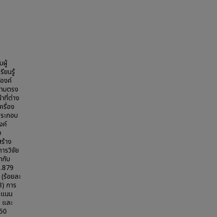
ผู้
รียนรู้
์องค์
วามตรง
ที่ต่าง
ครื่อง
์ประกอบ
งค์
ง
ร้าง
ารวิจัย
ากับ
 .879
 (ร้อยละ
3) การ
คะแนน
5 และ
T50