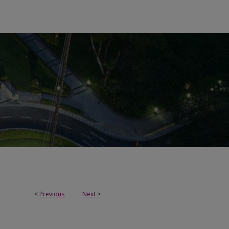
<
Previous
Next
>