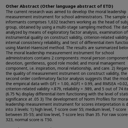
Other Abstract (Other language abstract of ETD)
The current research was aimed to develop the moral leadership
measurement instrument for school administrators. The sample 
informants comprises 1,632 teachers working as the head of sub
group, obtained by using a multi-stage sampling method. The da
analyzed by means of exploratory factor analysis, examination of
instrumental quality on construct validity, criterion-related validit
internal consistency reliability, and test of differential item functi
using Mantel-Haenszel method. The results are summarized below
The moral leadership measurement instrument for school
administrators contains 2 components: moral person component, 
devotion, gentleness, good role model; and moral management
component, i.e. inspiration, moral relationship, and care. 2) Regar
the quality of measurement instrument on construct validity, the
second order confirmatory factor analysis suggests that the mode
the empirical data with GFI = 1.00, AGFI = 0.99, and RMSEA =0.02
criterion-related validity =.879, reliability = .989, and 5 out of 74 i
(6.75 %) display differential item functioning with the level of stati
significance at .05 3) The development of Norm Profiles for mora
leadership measurement instrument for scores interpretation is d
into 3 levels: 1) high level, T-score over 55; medium level, T-score
between 35-55; and low level, T-score less than 35. For raw score
323, normal score is T50.