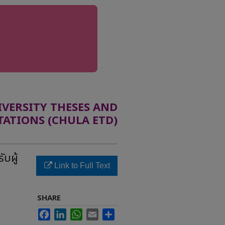
ERSITY THESES AND
TATIONS (CHULA ETD)
บผู้
Link to Full Text
SHARE
Facebook
LinkedIn
WhatsApp
Email
Share