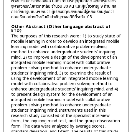
ตัวอย่างในการทดลองคือ นิสิตระดับปริญญาบัณฑิต คณะครุศาสตร์
จุฬาลงกรณ์มหาวิทยาลัย จำนวน 30 คน และผู้เชี่ยวชาญ 9 ท่าน ผล
การศึกษารูปแบบฯ พบว่า ผู้เรียนมีคุณลักษณะใฝ่รู้หลังเรียนสูงกว่า
ก่อนเรียนอย่างมีระดับนัยสำคัญทางสถิติที่ระดับ .05
Other Abstract (Other language abstract of
ETD)
The purposes of this research were : 1) to study state of
mobile learning in order to develop an integrated mobile
learning model with collaborative problem-solving
method to enhance undergraduate students' inquiring
mind, 2) to improve a design of the development of an
integrated mobile learning model with collaborative
problem-solving method to enhance undergraduate
students' inquiring mind, 3) to examine the result of
using the development of an integrated mobile learning
model with collaborative problem-solving method to
enhance undergraduate students' inquiring mind, and 4)
to present design system for the development of an
integrated mobile learning model with collaborative
problem-solving method to enhance undergraduate
students' inquiring mind. Instruments used in this
research study consisted of the specialist interview
form, the inquiring mind test, and the group observation
form. The data were analyzed by average scores,
standard deviation, and t-test. The results of this study