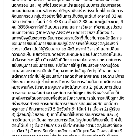
นอกกรอบ และ 4) เพื่อรับรองและนำเสนอรูปแบบการเรียนการสอน
แบบผสมผสานตามหลักการแก้ปัญหาเชิงสร้างสรรค์โดยใช้เทคนิคการ
คิดนอกกรอบ กลุ่มตัวอย่างที่ใช้ในการเก็บข้อมูลได้แก่ อาจารย์ 32 คน
นิสิต นักศึกษา ชั้นปีที่ 4-5 438 คน ชั้นปีที่ 2 38 คน และผู้เชี่ยวชาญ 3
คน ใช้วิธีวิเคราะห์สถิติแบบบรรยาย และการวิเคราะห์ความแปรปรวน
แบบทางเดียว (One-Way ANOVA) ผลการวิจัยสรุปได้ดังนี้ 1.
สภาพปัจจุบันของการเรียนการสอนรายวิชาที่เกี่ยวกับการผลิตสื่อการ
เรียนการสอนเน้นการสอนแบบปฏิบัติการเพื่อให้บรรลุวัตถุประสงค์
ของรายวิชา เน้นให้ผู้เรียนสามารถ คิดวิเคราะห์ วิจารณ์ แลกเปลี่ยน
ความคิดเห็น แสดงความคิดอย่างมีเหตุมีผล ยอมรับความคิดเห็นและ
คำวิจารณ์ของผู้อื่น มีการใช้สื่อที่มีความน่าสนใจและหลากหลายในการ
สนับสนุนการเรียนการสอน เปิดโอกาสให้ผู้เรียนแสวงหาความรู้ด้วย
ตนเองและสามารถสืบค้นข้อมูลจากแหล่งข้อมูลใหม่ๆ ได้ตลอดเวลา
แต่ขาดการฝึกฝนให้ผู้เรียนสามารถคิดอย่างหลากหลาย รอบด้าน มีการ
ใช้กระบวนการกลุ่มช่วยในการจัดการเรียนการสอนน้อย และมีการมอบ
หมายงานทั้งปริมาณและคุณภาพยังไม่เหมาะสม 2. รูปแบบการเรียน
การสอนแบบผสมผสานตามหลักการแก้ปัญหาเชิงสร้างสรรค์โดยใช้
เทคนิคการคิดนอกกรอบเพื่อส่งเสริมความสามารถในการแก้ปัญหาเชิง
สร้างสรรค์สาหรับการผลิตสื่อการเรียนการสอนของนิสิต นักศึกษา
ครุศาสตร์ ศึกษาศาสตร์มี 5 ปัจจัยนำเข้า ได้แก่ 1) เนื้อหา 2) ผู้เรียน
3) ผู้สอน/ผู้ช่วยสอน 4) เทคโนโลยีที่ใช้ในการเรียนการสอน และ 5)
การวัดและประเมินผล กระบวนการเรียนในรูปแบบที่พัฒนาขึ้น มี 4 ขั้น
ตอนได้แก่ 1) ขั้นเตรียมการ 2) ขั้นศึกษาเนื้อหาตามวัตถุประสงค์ของ
รายวิชา 3) ขั้นการเรียนรู้ตามหลักการแก้ปัญหาเชิงสร้างสรรค์โดยใช้