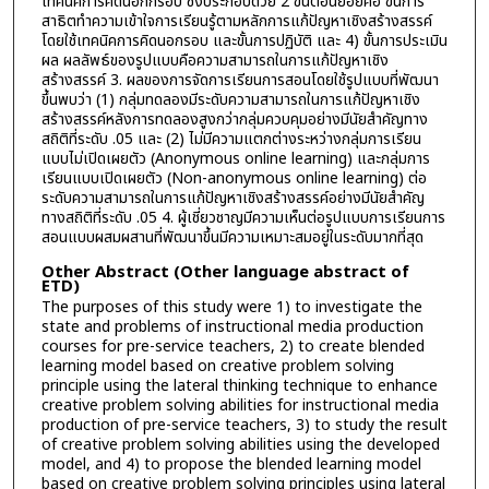
เทคนิคการคิดนอกกรอบ ซึ่งประกอบด้วย 2 ขั้นตอนย่อยคือ ขั้นการ
สาธิตทำความเข้าใจการเรียนรู้ตามหลักการแก้ปัญหาเชิงสร้างสรรค์
โดยใช้เทคนิคการคิดนอกรอบ และขั้นการปฏิบัติ และ 4) ขั้นการประเมิน
ผล ผลลัพธ์ของรูปแบบคือความสามารถในการแก้ปัญหาเชิง
สร้างสรรค์ 3. ผลของการจัดการเรียนการสอนโดยใช้รูปแบบที่พัฒนา
ขึ้นพบว่า (1) กลุ่มทดลองมีระดับความสามารถในการแก้ปัญหาเชิง
สร้างสรรค์หลังการทดลองสูงกว่ากลุ่มควบคุมอย่างมีนัยสำคัญทาง
สถิติที่ระดับ .05 และ (2) ไม่มีความแตกต่างระหว่างกลุ่มการเรียน
แบบไม่เปิดเผยตัว (Anonymous online learning) และกลุ่มการ
เรียนแบบเปิดเผยตัว (Non-anonymous online learning) ต่อ
ระดับความสามารถในการแก้ปัญหาเชิงสร้างสรรค์อย่างมีนัยสำคัญ
ทางสถิติที่ระดับ .05 4. ผู้เชี่ยวชาญมีความเห็นต่อรูปแบบการเรียนการ
สอนแบบผสมผสานที่พัฒนาขึ้นมีความเหมาะสมอยู่ในระดับมากที่สุด
Other Abstract (Other language abstract of
ETD)
The purposes of this study were 1) to investigate the
state and problems of instructional media production
courses for pre-service teachers, 2) to create blended
learning model based on creative problem solving
principle using the lateral thinking technique to enhance
creative problem solving abilities for instructional media
production of pre-service teachers, 3) to study the result
of creative problem solving abilities using the developed
model, and 4) to propose the blended learning model
based on creative problem solving principles using lateral