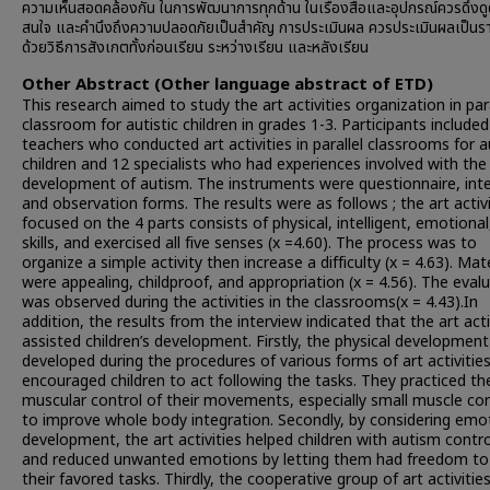
ความเห็นสอดคล้องกัน ในการพัฒนาการทุกด้าน ในเรื่องสื่อและอุปกรณ์ควรดึงด
สนใจ และคำนึงถึงความปลอดภัยเป็นสำคัญ การประเมินผล ควรประเมินผลเป็นร
ด้วยวิธีการสังเกตทั้งก่อนเรียน ระหว่างเรียน และหลังเรียน
Other Abstract (Other language abstract of ETD)
This research aimed to study the art activities organization in para
classroom for autistic children in grades 1-3. Participants include
teachers who conducted art activities in parallel classrooms for au
children and 12 specialists who had experiences involved with the
development of autism. The instruments were questionnaire, int
and observation forms. The results were as follows ; the art activi
focused on the 4 parts consists of physical, intelligent, emotional,
skills, and exercised all five senses (x =4.60). The process was to
organize a simple activity then increase a difficulty (x = 4.63). Mat
were appealing, childproof, and appropriation (x = 4.56). The eval
was observed during the activities in the classrooms(x = 4.43).In
addition, the results from the interview indicated that the art acti
assisted children’s development. Firstly, the physical developmen
developed during the procedures of various forms of art activitie
encouraged children to act following the tasks. They practiced th
muscular control of their movements, especially small muscle con
to improve whole body integration. Secondly, by considering emo
development, the art activities helped children with autism contro
and reduced unwanted emotions by letting them had freedom to
their favored tasks. Thirdly, the cooperative group of art activitie