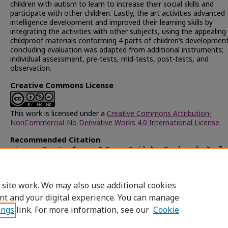
children with autism to learn to increase their social skills and
participate with other children. Lastly, the art activities advanced
intelligence development and improved their learning skills by
integrating the activities with other subjects, using the appealing
childproof materials conforming 4 parts of children’s developmen
concluding evaluation was adapted from additional instruments;
individual assessment, pre-tests, mid-tests, post-tests, and
observation.
Creative Commons License
This work is licensed under a
Creative Commons Attribution-
NonCommercial-No Derivative Works 4.0 International License
.
Recommended Citation
สว่างสุข, วุฒิภา, "การศึกษาการจัดกิจกรรมศิลปะในห้องเรียนคู่ขนานสำหรับ เด็ก
ก ระดับประถมศึกษาปีที่ 1-3" (2011).
Chulalongkorn University Theses
Dissertations (Chula ETD)
. 35113.
https://digital.car.chula.ac.th/chulaetd/35113
 site work. We may also use additional cookies
nt and your digital experience. You can manage
ings
link. For more information, see our
Cookie