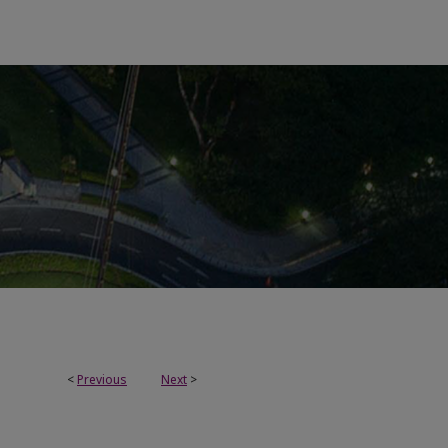
<
Previous
Next
>