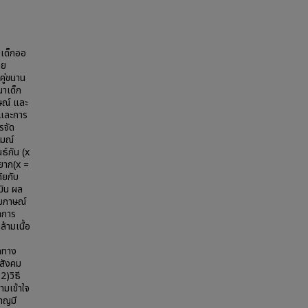
บเด็กออ
าย
คู่ขนาน
นาเด็ก
ษณ์ และ
นและการ
รจัด
รมณ์
ธ์กัน (x
ปยาก(x =
ัยกับ
มิน ผล
ัมภาษณ์
าการ
้ามเนื้อ
กทาง
นสังคม
2)วิธี
ามเข้าใจ
ชาญมี