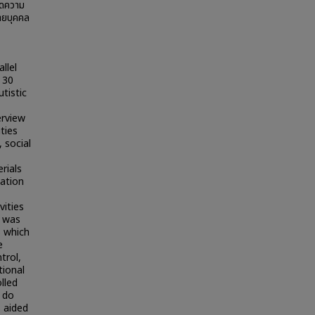
ูดความ
ายบุคคล
llel
d 30
tistic
erview
ties
 social
erials
uation
vities
t was
s which
e
trol,
tional
lled
 do
s aided