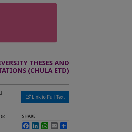
ERSITY THESES AND
TATIONS (CHULA ETD)
น
Link to Full Text
SHARE
tic
Facebook
LinkedIn
WhatsApp
Email
Share