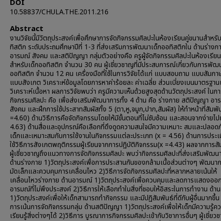
DOI
10.58837/CHULA.THE.2011.216
Abstract
งานวิจัยนี้มีวัตถุประสงค์เพื่อศึกษาการจัดกิจกรรมศิลปะในห้องเรียนคู่ขนานสำหรั
ทิสติก ระดับประถมศึกษาปีที่ 1-3 ที่ส่งเสริมการพัฒนาเด็กออทิสติกใน ด้านร่างก
อารมณ์ สังคม และสติปัญญา กลุ่มตัวอย่างคือ ครูผู้จัดกิจกรรมศิลปะในห้องเรียน
สำหรับเด็กออทิสติก จำนวน 30 คน ผู้เชี่ยวชาญที่มีประสบการณ์เกี่ยวกับการพัฒ
ออทิสติก จำนวน 12 คน เครื่องมือที่ใช้ในการวิจัยได้แก่ แบบสอบถาม แบบสัมภา
แบบสังเกต วิเคราะห์ข้อมูลโดยการหาค่าร้อยละ ค่าเฉลี่ย ส่วนเบี่ยงเบนมาตรฐา
วิเคราะห์เนื้อหา ผลการวิจัยพบว่า ครูมีความเห็นด้วยสูงสุดด้านวัตถุประสงค์ ในกา
กิจกรรมศิลปะ คือ เพื่อส่งเสริมพัฒนาการทั้ง 4 ด้าน คือ ร่างกาย สติปัญญา อา
สังคม และฝึกการใช้ประสาทสัมผัสทั้ง 5 (ตา,หู,จมูก,ปาก,สัมผัส) ให้ทำหน้าที่สัมพัน
=4.60) ด้านวิธีการคือจัดกิจกรรมโดยให้มีขั้นตอนที่ไม่ซับซ้อน และสอนจากง่ายไ
4.63) ด้านสื่อและอุปกรณ์คือเลือกที่ดึงดูดความสนใจมีความเหมาะ สมและปลอดภ
เด็กและเหมาะสมกับการใช้งานในกิจกรรมแต่ละประเภท (x = 4.56) ด้านการประเ
ใช้วิธีการสังเกตพฤติกรรมผู้เรียนจากการปฏิบัติกิจกรรม(x =4.43) ผลจากการส
ผู้เชี่ยวชาญถึงแนวทางการจัดกิจกรรมศิลปะ พบว่ากิจกรรมศิลปะที่ส่งเสริมพัฒน
ด้านร่างกาย 1)วัตถุประสงค์เพื่อการประสานกันของกล้ามเนื้อส่วนต่างๆ พัฒนากล
มัดเล็กและควบคุมการเคลื่อนไหว 2)วิธีการจัดกิจกรรมศิลปะที่หลากหลายเน้นให้
เคลื่อนไหวร่างกาย ด้านอารมณ์ 1)วัตถุประสงค์เพื่อควบคุมและลดการแสดงออ
อารมณ์ที่ไม่พึงประสงค์ 2)วิธีการให้เลือกทำในสิ่งที่ชอบให้อิสระในการทำงาน ด้า
1)วัตถุประสงค์เพื่อให้เด็กสามารถทำกิจกรรม และมีปฏิสัมพันธ์ที่ดีกับผู้อื่นมากขึ้น 
การเน้นการจัดกิจกรรมกลุ่ม ด้านสติปัญญา 1)วัตถุประสงค์เพื่อให้เด็กมีความรู้คว
เรียนรู้สิ่งต่างๆได้ 2)วิธีการ บูรณาการกิจกรรมศิลปะเข้ากับวิชาการอื่นๆ ผู้เชี่ยว