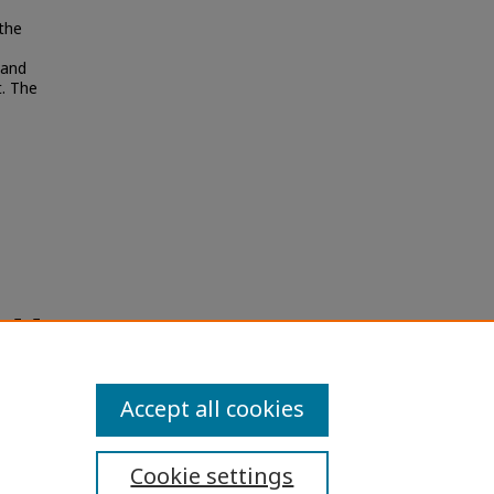
 the
 and
t. The
ออทิสติ
 and
Accept all cookies
Cookie settings