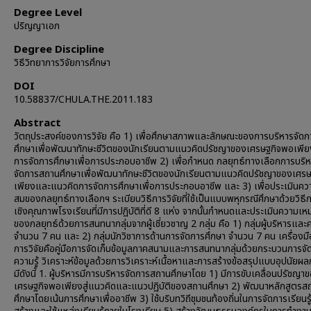
Degree Level
ปริญญาเอก
Degree Discipline
วิธีวิทยาการวิจัยการศึกษา
DOI
10.58837/CHULA.THE.2011.183
Abstract
วัตถุประสงค์ของการวิจัย คือ 1) เพื่อศึกษาสภาพและลักษณะของการบริหารจัด
ศึกษาเพื่อพัฒนาทักษะชีวิตของนักเรียนตามแนวคิดปรัชญาของเศรษฐกิจพอเพี
การจัดการศึกษาเพื่อการประกอบอาชีพ 2) เพื่อกำหนด กลยุทธ์ทางเลือกการบริ
จัดการสถานศึกษาเพื่อพัฒนาทักษะชีวิตของนักเรียนตามแนวคิดปรัชญาของเศร
เพียงและแนวคิดการจัดการศึกษาเพื่อการประกอบอาชีพ และ 3) เพื่อประเมินคว
สมของกลยุทธ์ทางเลือกฯ ระเบียบวิธีการวิจัยที่ใช้เป็นแบบพหุกรณีศึกษาด้วยวิธี
เชิงคุณภาพโรงเรียนที่มีการปฏิบัติที่ดี 8 แห่ง จากนั้นกำหนดและประเมินความเ
ของกลยุทธ์ด้วยการสนทนากลุ่มจากผู้เชี่ยวชาญ 2 กลุ่ม คือ 1) กลุ่มผู้บริหารและค
จำนวน 7 คน และ 2) กลุ่มนักวิชาการด้านการจัดการศึกษา จำนวน 7 คน เครื่องมือท
การวิจัยคือคู่มือการจัดเก็บข้อมูลภาคสนามและการสนทนากลุ่มด้วยกระบวนการจั
ความรู้ วิเคราะห์ข้อมูลด้วยการวิเคราะห์เนื้อหาและการสร้างข้อสรุปแบบอุปนัยผล
มีดังนี้ 1. ผู้บริหารมีการบริหารจัดการสถานศึกษาโดย 1) มีการขับเคลื่อนปรัชญา
เศรษฐกิจพอเพียงสู่แนวคิดและแนวปฏิบัติของสถานศึกษา 2) พัฒนาหลักสูตรส
ศึกษาโดยเน้นการศึกษาเพื่ออาชีพ 3) ใช้บริบทวิถีชุมชนท้องถิ่นในการจัดการเรียนรู