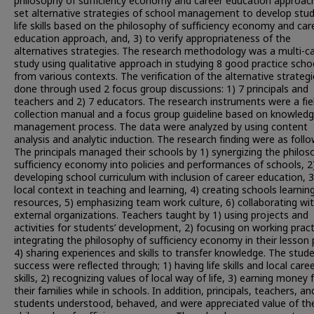
philosophy of sufficiency economy and career education approach
set alternative strategies of school management to develop stud
life skills based on the philosophy of sufficiency economy and car
education approach, and, 3) to verify appropriateness of the
alternatives strategies. The research methodology was a multi-c
study using qualitative approach in studying 8 good practice scho
from various contexts. The verification of the alternative strateg
done through used 2 focus group discussions: 1) 7 principals and
teachers and 2) 7 educators. The research instruments were a fie
collection manual and a focus group guideline based on knowled
management process. The data were analyzed by using content
analysis and analytic induction. The research finding were as follo
The principals managed their schools by 1) synergizing the philos
sufficiency economy into policies and performances of schools, 2
developing school curriculum with inclusion of career education, 3
local context in teaching and learning, 4) creating schools learnin
resources, 5) emphasizing team work culture, 6) collaborating wi
external organizations. Teachers taught by 1) using projects and
activities for students’ development, 2) focusing on working pract
integrating the philosophy of sufficiency economy in their lesson 
4) sharing experiences and skills to transfer knowledge. The stude
success were reflected through; 1) having life skills and local care
skills, 2) recognizing values of local way of life, 3) earning money 
their families while in schools. In addition, principals, teachers, an
students understood, behaved, and were appreciated value of th