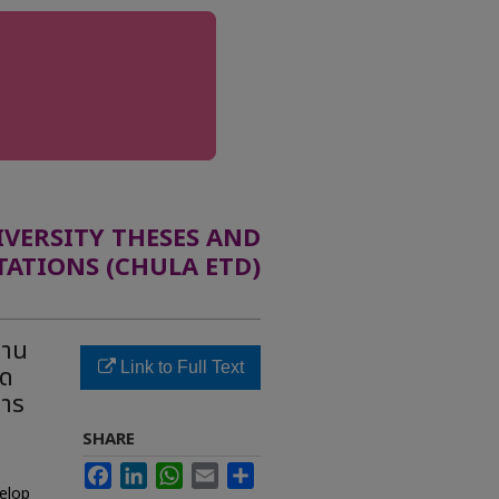
ERSITY THESES AND
TATIONS (CHULA ETD)
ถาน
Link to Full Text
ิด
การ
SHARE
Facebook
LinkedIn
WhatsApp
Email
Share
elop