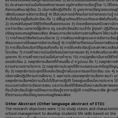
สร้างและใช้แหล่งเรียนรู้ภายในโรงเรียน 5) สร้างวัฒนธรรมองค์กรในการทำงาน
6) ประสานความร่วมมือกับองค์กรภายนอก ครูมีการจัดการเรียนรู้โดย 1) ใช้โคร
กิจกรรมพัฒนาผู้เรียน 2) เน้นการฝึกปฏิบัติจริง 3) บูรณาการปรัชญาของเศรษฐ
เพียงในแผนการจัดการเรียนรู้ 4) ใช้ประสบการณ์/ทักษะในการถ่ายทอดความรู้ ค
สำเร็จที่ปรากฏขึ้นกับนักเรียน คือ 1) มีพื้นฐานทักษะชีวิตและทักษะอาชีพในท้องถิ่
2) ตระหนักในคุณค่าวิถีชีวิตท้องถิ่นของตนเอง 3) ช่วยเหลือครอบครัวเพราะมีรา
ระหว่างเรียน นอกจากนี้ผู้บริหาร ครู และนักเรียนมีความเข้าใจ รู้คุณค่า ปฏิบัติต
ปรัชญาของเศรษฐกิจพอเพียง ลักษณะการบริหารจัดการสถานศึกษาฯ ให้ความสำ
1) การกำหนดวิสัยทัศน์และนโยบาย 2) การพัฒนาหลักสูตรและการจัดการเรียนรู
พัฒนาและการใช้แผนการจัดการเรียนรู้ 4) การใช้ค่าย/กิจกรรม/โครงการพัฒนาผู
5) การเชื่อมโยงบริบทวิถีชุมชนท้องถิ่น 6) การใช้แหล่งเรียนรู้และสภาพแวดล้อม
โรงเรียน 7) การสร้างความร่วมมือกับหน่วยงานภายนอก 8) การส่งเสริมและพั
บุคลากร 9) การสร้างความร่วมมือในการทำงาน 10) การปลูกฝัง/เน้นการใช้ชีวิต
ของนักเรียน 2. กลยุทธ์ทางเลือกฯที่กำหนดขึ้น มี 4 รูปแบบ คือ 1) กลยุทธ์การ
ความสามารถทางวิชาการ 2) กลยุทธ์การประยุกต์ใช้การเกษตรและ/หรือภูมิปัญ
ถิ่น 3) กลยุทธ์การประยุกต์ใช้แหล่งเรียนรู้ภายในและภายนอกโรงเรียน และ 4) ก
เน้นการฝึกปฏิบัติงาน/การฝึกงาน 3. ผลการประเมินกลยุทธ์ทางเลือกฯ พบว่า แต
กลยุทธ์ทางเลือกฯมีความเป็นไปได้ในทางปฏิบัติ โดยอยู่บนเงื่อนไขบางประการ ได้
กระบวนการจัดการเรียนการสอน และการเลือกใช้วิธีสอนที่เหมาะสมกับสภาพของน
ที่จะนำนักเรียนไปสู่การมีทักษะการเรียนรู้จากการปฏิบัติ การมีทักษะอาชีพ สู่การมี
ชีวิตตามแนวคิดปรัชญาของเศรษฐกิจพอเพียง
Other Abstract (Other language abstract of ETD)
The research objectives were 1) to study states and characteristi
school management to develop students’ life skills based on the