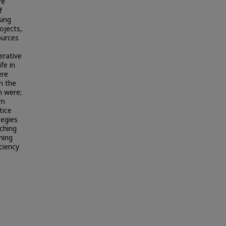
re
f
sing
ojects,
ources
erative
fe in
ere
n the
h were;
om
tice
tegies
aching
ning
iciency