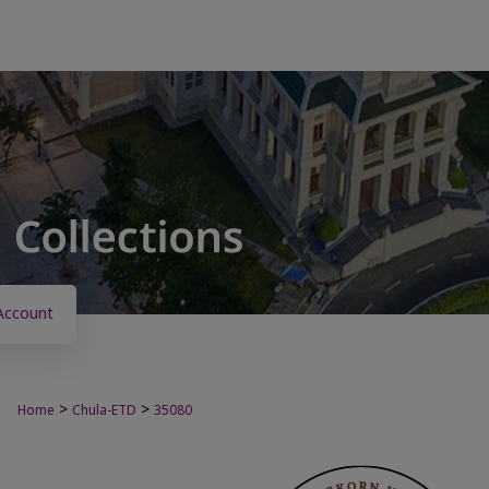
Account
>
>
Home
Chula-ETD
35080