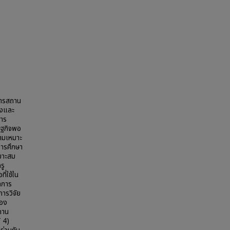
การสถาน
ยงและ
หาร
ษฐกิจพอ
ามเหมาะ
การศึกษา
หมาะสม
รู
ี่ใช้ใน
ดการ
การวิจัย
ของ
ถาน
้ 4)