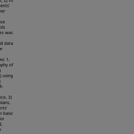
, 2) to
ents’
eer
ase
ols
ies was
ld data
ge
ws: 1.
ophy of
)
) using
g
th
ice, 3)
plans,
nts’
er basic
for
d,
e