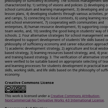
philosophy of sufficiency economy. The schools management we
characterized by; 1) setting of visions and policies 2) developing o
school curriculum and learning management, 3) developing and u
lesson plans, 4) developing students through various activities, pr
and camps, 5) connecting to local contexts, 6) using learning res
and school environment, 7) cooperating with communities and
enterprises, 8) human resource development, 9) supporting coop
team works, and, 10) seeding the good living in students’ way of li
schools. 2. Four alternative strategies for school management w
developed to support development of students’ life skills based o
philosophy of sufficiency economy and career education approac
1) academic development strategy, 2) agriculture and local wisd
based strategy, 3) learning resources based strategy, and, 4) prac
and training based strategy. 3. The verification of alternative stra
were verified to be suitable based on appropriate selecting of te
and learning processes for students development in practical lear
skills, working skills, and life skills based on the philosophy of suff
economy.
Creative Commons License
This work is licensed under a
Creative Commons Attribution-
NonCommercial-No Derivative Works 4.0 International License
.