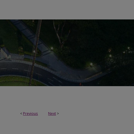
<
Previous
Next
>