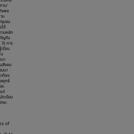
ร่วมกัน
งการ/
กิจพอ
วาม
น/ชุมชน
ยได้
นตามหลัก
คัญกับ
้ 3) การ
้เรียน
ใน
ฒนา
ในสังคม
พัฒนา
ญาท้อง
ลยุทธ์
่ละ
แก่
ักเรียน
ทักษะ
cs of