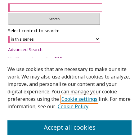
Select context to search:
Advanced Search
Notify me via email or
RSS
We use cookies that are necessary to make our site
Browse
work. We may also use additional cookies to analyze,
Collections
improve, and personalize our content and your
digital experience. You can manage your cookie
Disciplines
preferences using the
Cookie settings
link. For more
Authors
information, see our
Cookie Policy
Author Corner
Author FAQ
Accept all cookies