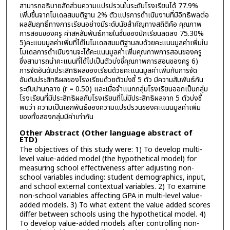
สามารถอธิบายสัดส่วนความแปรปรวนในระดับโรงเรียนได้ 77.9%
เพิ่มขึ้นจากโมเดลสมมติฐาน 2% ตัวแปรการดำเนินงานที่มีอิทธิพลต่อ
ผลสัมฤทธิ์ทางการเรียนอย่างมีระดับนัยสำคัญทางสถิติคือ คุณภาพ
การสอนของครู ค่าสหสัมพันธ์ภายในชั้นของนักเรียนลดลง 75.30%
5)คะแนนมูลค่าเพิ่มที่ได้ในโมเดลสมมติฐานลบด้วยคะแนนมูลค่าเพิ่มใน
โมเดลการดำเนินงานจะได้คะแนนมูลค่าเพิ่มคุณภาพการสอนของครู
ซึ่งสามารถนำคะแนนที่ได้ไปเป็นตัวบ่งชี้คุณภาพการสอนของครู 6)
การจัดอันดับประสิทธิผลของเรียนด้วยคะแนนมูลค่าเพิ่มกับการจัด
อันดับประสิทธิผลของโรงเรียนด้วยตัวบ่งชี้ 5 ตัว มีความสัมพันธ์กัน
ระดับปานกลาง (r = 0.50) และเมื่อจำแนกกลุ่มโรงเรียนออกเป็นกลุ่ม
โรงเรียนที่มีประสิทธิผลกับโรงเรียนที่ไม่มีประสิทธิผลจาก 5 ตัวบ่งชี้
พบว่า ความเป็นเอกพันธ์ของความแปรปรวนของคะแนนมูลค่าเพิ่ม
ของทั้งสองกลุ่มมีค่าเท่ากัน
Other Abstract (Other language abstract of
ETD)
The objectives of this study were: 1) To develop multi-
level value-added model (the hypothetical model) for
measuring school effectiveness after adjusting non-
school variables including: student demographics, input,
and school external contextual variables. 2) To examine
non-school variables affecting GPA in multi-level value-
added models. 3) To what extent the value added scores
differ between schools using the hypothetical model. 4)
To develop value-added models after controlling non-