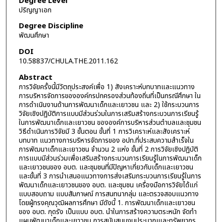
Degree Level
ปริญญาเอก
Degree Discipline
พัฒนศึกษา
DOI
10.58837/CHULA.THE.2011.162
Abstract
การวิจัยครั้งนี้มีวัตถุประสงค์เพื่อ 1) สังเคราะห์บทบาทและแนวทาง
การบริหารจัดการขององค์กรปกครองส่วนท้องถิ่นที่เป็นกรณีศึกษา ใน
การดำเนินงานด้านการพัฒนาเด็กและเยาวชน และ 2) ใช้กระบวนการ
วิจัยเชิงปฏิบัติการแบบมีส่วนร่วมในการเสริมสร้างกระบวนการเรียนรู้
ในการพัฒนาเด็กและเยาวชน ขององค์การบริหารส่วนตำบลและชุมชน
วิธีดำเนินการวิจัยมี 3 ขั้นตอน ขั้นที่ 1 การวิเคราะห์และสังเคราะห์
บทบาท แนวทางการบริหารจัดการของ อปท.ที่ประสบความสำเร็จใน
การพัฒนาเด็กและเยาวชน จำนวน 2 แห่ง ขั้นที่ 2 การวิจัยเชิงปฏิบัติ
การแบบมีส่วนร่วมเพื่อเสริมสร้างกระบวนการเรียนรู้ในการพัฒนาเด็ก
และเยาวชนของ อบต. และชุมชนที่มีปัญหาเกี่ยวกับเด็กและเยาวชน
และขั้นที่ 3 การนำเสนอแนวทางการส่งเสริมกระบวนการเรียนรู้ในการ
พัฒนาเด็กและเยาวชนของ อบต. และชุมชน เครื่องมือการวิจัยได้แก่
แบบสอบถาม แบบสัมภาษณ์ การสนทนากลุ่ม และตรวจสอบแนวทาง
โดยผู้ทรงคุณวุฒิผลการศึกษา มีดังนี้ 1. การพัฒนาเด็กและเยาวชน
ของ อบต. กุดรัง เป็นแบบ อบต. นำในการสร้างความตระหนัก จัดทำ
แผนพัฒนาเด็กและเยาวชน การสนับสนุนงบประมาณและทรัพยากร