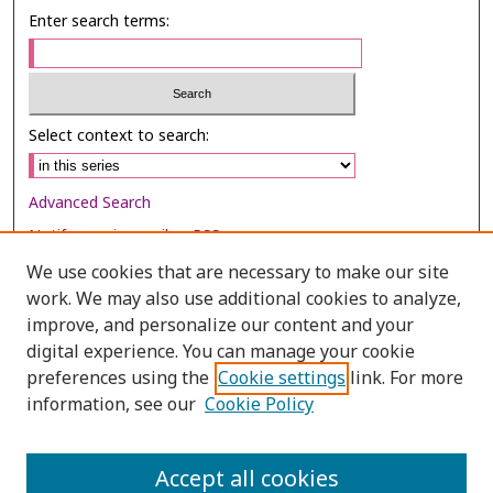
Enter search terms:
Select context to search:
Advanced Search
Notify me via email or
RSS
We use cookies that are necessary to make our site
Browse
work. We may also use additional cookies to analyze,
Collections
improve, and personalize our content and your
digital experience. You can manage your cookie
Disciplines
preferences using the
Cookie settings
link. For more
Authors
information, see our
Cookie Policy
Author Corner
Author FAQ
Accept all cookies