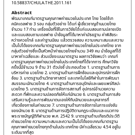
10.58837/CHULA.THE.2011.161
Abstract
พัฒนาเกณฑ์มาตรฐานคุณภาพค่ายมวยในประเทศ ไทย โดยใช้เท
คนิคเดลฟาย 3 รอบ กลุ่มตัวอย่าง ได้แก่ ผู้เชี่ยวชาญด้านมวยไทย
จำนวน 17 ท่าน เครื่องมือที่ใช้ในการวิจัยได้แก่แบบสอบถามปลายเปิด
และแบบสอบถามเดลฟาย นำข้อมูลที่ได้มาหาค่ามัธยฐาน ค่าพิสัยระ
หว่างควอไทล์ และค่าฐานนิยม แล้วตรวจสอบ ความเหมาะสมและความ
เป็นไปได้ของเกณฑ์มาตรฐานคุณภาพค่ายมวยไทยในประเทศไทย จาก
กลุ่มตัวอย่างซึ่งเป็นหัวหน้าค่ายมวยไทยจำนวน 349 คน นำข้อมูลที่ได้
มาหาค่าเฉลี่ยและ ส่วนเบี่ยงเบนมาตรฐาน ผลการวิจัยพบว่า เกณฑ์
มาตรฐานคุณภาพค่ายมวยไทยในประเทศไทยที่ได้จากการ ศึกษาวิจัย
ครั้งนี้มีจำนวน 9 ด้าน 31 ตัวบ่งชี้ ประกอบด้วย 1. มาตรฐานด้านการ
บริหารค่าย มวยไทย 2. มาตรฐานด้านการฝึกซ้อมและอุปกรณ์การฝึก
ซ้อม 3. มาตรฐานด้านวิทยาศาสตร์ และเทคโนโลยีกีฬาในการพัฒนา
สมรรถนะนักมวยไทย 4. มาตรฐานด้านการอนุรักษ์และเผยแพร่ศิลปะ
มวยไทย 5. มาตรฐานด้านการจัดการสถานที่ อุปกรณ์อำนวยความ
สะดวก ที่พักและความปลอดภัยให้แก่นักมวย 6. มาตรฐานด้านการส่ง
เสริมความรู้และการพัฒนาตนเองให้กับนักมวยและบุคลากรที่
เกี่ยวข้องภายในค่ายมวย 7. มาตรฐานด้านการจัดการในการแข่งขัน
ของนักมวย 8. มาตรฐานด้านการปฏิบัติตามกฎระเบียบและแนวทาง
พระราชบัญญัติกีฬามวย พ.ศ. 2542 9. มาตรฐานด้านเกียรติประวัติ
ค่ายมวยไทย ความเหมาะสมและความเป็นไปได้ของเกณฑ์มาตรฐาน
คุณภาพค่ายมวยไทยทุกด้านในประเทศไทย มีค่าเฉลี่ยรวม 4.54 อยู่ใน
ระดับมากที่สุด