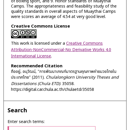
of boxing sport, and 9. Honor standards of Muaythai
Camps. The appropriateness and feasibility study of the
quality standards in overall aspects of Muaythai Camps
were scores an average of 4.54 at very good level.
Creative Commons License
This work is licensed under a
Creative Commons
Attribution-NonCommercial-No Derivative Works 4.0
International License
.
Recommended Citation
ถืออยู่, อนุวัฒน์, "การพัฒนาเกณฑ์มาตรฐานคุณภาพค่ายมวยไทยใน
ประเทศไทย" (2011).
Chulalongkorn University Theses and
Dissertations (Chula ETD)
. 35058.
https://digital.car.chula.ac.th/chulaetd/35058
Search
Enter search terms: