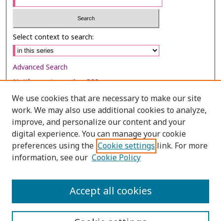
Select context to search:
Advanced Search
Notify me via email or
RSS
We use cookies that are necessary to make our site
Browse
work. We may also use additional cookies to analyze,
Collections
improve, and personalize our content and your
digital experience. You can manage your cookie
Disciplines
preferences using the
Cookie settings
link. For more
Authors
information, see our
Cookie Policy
Author Corner
Author FAQ
Accept all cookies