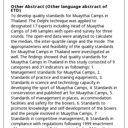
Other Abstract (Other language abstract of
ETD)
To develop quality standards for Muaythai Camps in
Thailand. The Delphi technique was applied to
designated 17 experts including Head of Muaythai
Camps of 349 samples with open-end survey for three
rounds. The open-end data were analyzed to calculate
the median, the inter-quartile range and the mode. The
appropriateness and feasibility of the quality standards
for Muaythai Camps in Thailand were investigated as
well. The findings showed that quality standards for
Muaythai Camps in Thailand in this study consisted of 9
categories and 31 indicators as followings: 1.
Management standards for Muaythai Camps, 2.
Standards of practice and training equipments, 3.
Standards in science and technology capacity in
developing the sport of Muaythai Camps, 4. Standards in
conservation and published art for Muaythai Camps, 5.
Standards of management in places, accommodation
facilities and safety for the boxers, 6. Standards to
promote knowledge and self-development of the boxers
and the people involved in Muaythai Camps, 7.
Standards in competitive management, 8. Standards in
compliance with regulations following 1999 enactment