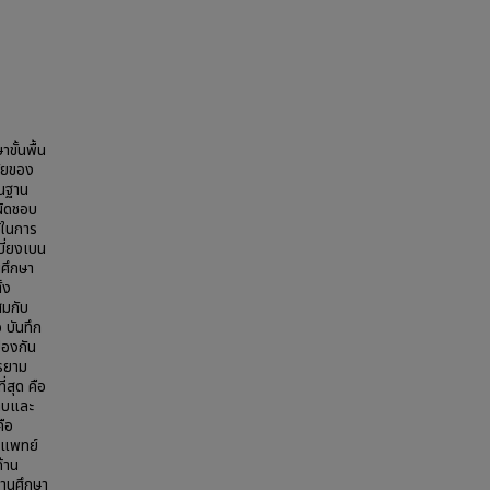
ั้นพื้น
ัยของ
้นฐาน
บผิดชอบ
้ในการ
บี่ยงเบน
ศึกษา
้ง
สมกับ
 บันทึก
้องกัน
วรยาม
่สุด คือ
าบและ
คือ
ิตแพทย์
้าน
ถานศึกษา