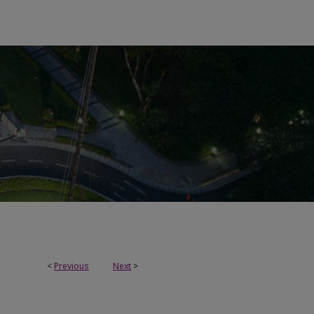
<
Previous
Next
>