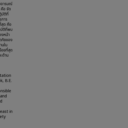
รมอารมณ์
คือ จัด
ัติที่
ตรการ
สุด คือ
ัติที่พบ
่วงหน้า
ดภัยของ
งานใน
้อยที่สุด
ละด้าน
tation
k, B.E.
nsible
 and
nd
east in
fety