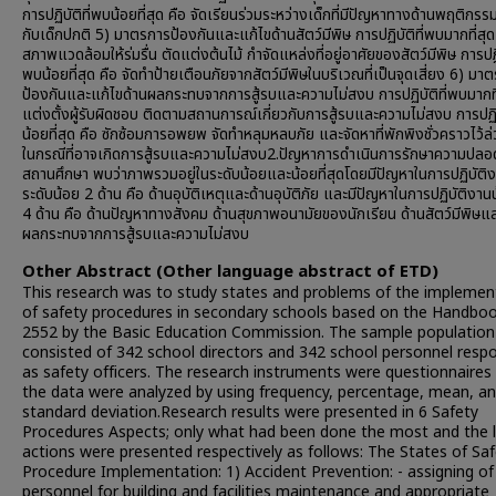
การปฏิบัติที่พบน้อยที่สุด คือ จัดเรียนร่วมระหว่างเด็กที่มีปัญหาทางด้านพฤติกร
กับเด็กปกติ 5) มาตรการป้องกันและแก้ไขด้านสัตว์มีพิษ การปฏิบัติที่พบมากที่สุด 
สภาพแวดล้อมให้ร่มรื่น ตัดแต่งต้นไม้ กำจัดแหล่งที่อยู่อาศัยของสัตว์มีพิษ การปฏิบ
พบน้อยที่สุด คือ จัดทำป้ายเตือนภัยจากสัตว์มีพิษในบริเวณที่เป็นจุดเสี่ยง 6) มา
ป้องกันและแก้ไขด้านผลกระทบจากการสู้รบและความไม่สงบ การปฏิบัติที่พบมากที่
แต่งตั้งผู้รับผิดชอบ ติดตามสถานการณ์เกี่ยวกับการสู้รบและความไม่สงบ การปฏิบ
น้อยที่สุด คือ ซักซ้อมการอพยพ จัดทำหลุมหลบภัย และจัดหาที่พักพิงชั่วคราวไว้ล
ในกรณีที่อาจเกิดการสู้รบและความไม่สงบ2.ปัญหาการดำเนินการรักษาความปลอ
สถานศึกษา พบว่าภาพรวมอยู่ในระดับน้อยและน้อยที่สุดโดยมีปัญหาในการปฏิบัติ
ระดับน้อย 2 ด้าน คือ ด้านอุบัติเหตุและด้านอุบัติภัย และมีปัญหาในการปฏิบัติงานน
4 ด้าน คือ ด้านปัญหาทางสังคม ด้านสุขภาพอนามัยของนักเรียน ด้านสัตว์มีพิษแ
ผลกระทบจากการสู้รบและความไม่สงบ
Other Abstract (Other language abstract of ETD)
This research was to study states and problems of the implemen
of safety procedures in secondary schools based on the Handboo
2552 by the Basic Education Commission. The sample population
consisted of 342 school directors and 342 school personnel respo
as safety officers. The research instruments were questionnaires
the data were analyzed by using frequency, percentage, mean, a
standard deviation.Research results were presented in 6 Safety
Procedures Aspects; only what had been done the most and the l
actions were presented respectively as follows: The States of Sa
Procedure Implementation: 1) Accident Prevention: - assigning of
personnel for building and facilities maintenance and appropriate