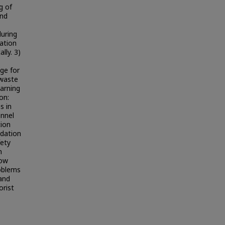
g of
ind
during
uation
lly. 3)
ge for
 waste
earning
on:
s in
onnel
tion
odation
fety
n
low
roblems
and
orist