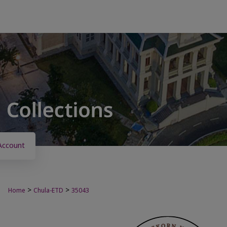
Account
>
>
Home
Chula-ETD
35043