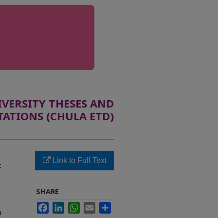
ERSITY THESES AND
TATIONS (CHULA ETD)
Link to Full Text
ะ
SHARE
Facebook
LinkedIn
WhatsApp
Email
Share
n