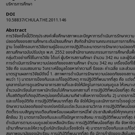
บริหารการศึกษา
DOI
10.58837/CHULA.THE.2011.146
Abstract
การวิจัยครั้งนี้มีวัตถุประสงค์เพื่อศึกษาสภาพและปัญหาการดำเนินการรักษาความ
ปลอดภัยของสถานศึกษาระดับมัธยมศึกษา สังกัดสำนักงานคณะกรรมการการศึกษาข
ฐาน โดยใช้กรอบการวิจัยตามคู่มือแนวทางปฏิบัติและมาตรการรักษาความปลอดภ
สถานศึกษาฉบับปรับปรุง พ.ศ. 2552 ของสำนักงานคณะกรรมการการศึกษาขั้นพื
กลุ่มตัวอย่างที่ใช้ในการวิจัย ได้แก่ ผู้บริหารสถานศึกษา จำนวน 342 คน และผู้รั
การดำเนินการรักษาความปลอดภัยของสถานศึกษา จำนวน 342 คน เครื่องมือที่ใช
วิจัย คือ แบบสอบถาม วิเคราะห์ข้อมูลโดยหาค่าความถี่ ร้อยละ ค่าเฉลี่ย และส่วนเ
มาตรฐานผลการวิจัยมีดังนี้ 1. สภาพการดำเนินการรักษาความปลอดภัยของสถาน
พบว่า 1) มาตรการป้องกันและแก้ไขอุบัติเหตุ การปฏิบัติที่พบมากที่สุด คือ แต่งตั
บุคลากรในการดูแลรักษาอาคารสถานที่และจัดให้มีครูในการควบคุมดูแล ให้เหมาะ
จำนวนนักเรียนในการพานักเรียนไปศึกษานอกสถานที่ การปฏิบัติที่พบน้อยที่สุด คือ
เก็บสถิติจุดที่เกิดอุบัติเหตุบ่อยครั้งในสนามกีฬาเพื่อหาทางป้องกัน 2) มาตรการป
และแก้ไขอุบัติภัย การปฏิบัติที่พบมากที่สุด คือ จัดให้มีครูและนักการภารโรงอยู่เ
รักษาความปลอดภัยอย่างเคร่งครัดในแต่ละวันและยามวิกาล การปฏิบัติที่พบน้อยที
ติดตั้งระบบสัญญาณเตือนภัยพร้อมแผนผังการหนีไฟ ประชาสัมพันธ์ให้ทุกคนทร
ฝึกซ้อม 3) มาตรการป้องกันและแก้ไขปัญหาทางสังคม การปฏิบัติที่พบมากที่สุด 
ดำเนินการตามระบบดูแลช่วยเหลือนักเรียน การปฏิบัติที่พบน้อยที่สุด คือ จัดหาจ
เข้ามาศึกษาและให้ความรู้แก่นักเรียนในเรื่องจิตใจ 4) มาตรการป้องกันและแก้ไขด
สุขภาพอนามัยของนักเรียน การปฏิบัติที่พบมากที่สุด คือ มีการกำจัดของเสียในส