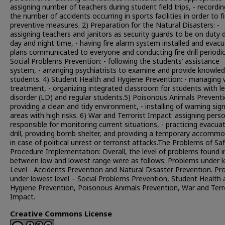
assigning number of teachers during student field trips, - recordin
the number of accidents occurring in sports facilities in order to f
preventive measures. 2) Preparation for the Natural Disasters: -
assigning teachers and janitors as security guards to be on duty 
day and night time, - having fire alarm system installed and evac
plans communicated to everyone and conducting fire drill periodica
Social Problems Prevention: - following the students’ assistance
system, - arranging psychiatrists to examine and provide knowled
students. 4) Student Health and Hygiene Prevention: - managing
treatment, - organizing integrated classroom for students with l
disorder (LD) and regular students.5) Poisonous Animals Preventi
providing a clean and tidy environment, - installing of warning sign
areas with high risks. 6) War and Terrorist Impact: assigning pers
responsible for monitoring current situations, - practicing evacua
drill, providing bomb shelter, and providing a temporary accomm
in case of political unrest or terrorist attacks.The Problems of Sa
Procedure Implementation: Overall, the level of problems found i
between low and lowest range were as follows: Problems under 
Level - Accidents Prevention and Natural Disaster Prevention. P
under lowest level – Social Problems Prevention, Student Health 
Hygiene Prevention, Poisonous Animals Prevention, War and Terr
Impact.
Creative Commons License