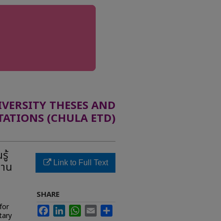
ERSITY THESES AND
TATIONS (CHULA ETD)
ู้
Link to Full Text
งาน
SHARE
for
Facebook
LinkedIn
WhatsApp
Email
Share
tary