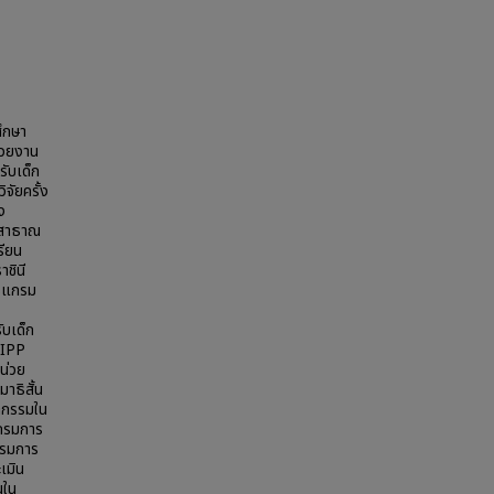
ศึกษา
่วยงาน
รับเด็ก
จัยครั้ง
ง
์สาธาณ
รียน
ชินี
ปรแกรม
ับเด็ก
CIPP
น่วย
าธิสั้น
ิกรรมใน
กรมการ
รรมการ
เมิน
นใน