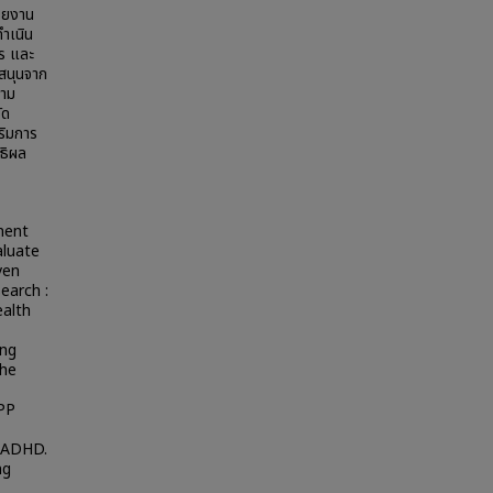
วยงาน
ดำเนิน
าร และ
บสนุนจาก
วาม
ัด
ริมการ
ธิผล
ment
aluate
ven
earch :
ealth
ang
The
PP
h ADHD.
ng