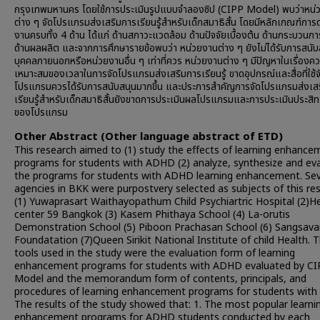
กรุงเทพมหานคร โดยใช้การประเมินรูปแบบจำลองซิป (CIPP Model) พบว่าหน่
ต่าง ๆ จัดโปรแกรมส่งเสริมการเรียนรู้สำหรับเด็กสมาธิสั้น โดยมีหลักเกณฑ์การ
งานครบทั้ง 4 ด้าน ได้แก่ ด้านสภาวะแวดล้อม ด้านปัจจัยเบื้องต้น ด้านกระบวนก
ด้านผลผลิต และจากการศึกษารายข้อพบว่า หน่วยงานต่าง ๆ ยังไม่ได้รับการสนั
บุคคลภายนอกหรือหน่วยงานอื่น ๆ เท่าที่ควร หน่วยงานต่าง ๆ มีปัญหาในเรื่องค
เหมาะสมของเวลาในการจัดโปรแกรมส่งเสริมการเรียนรู้ ขาดอุปกรณ์และสื่อที่ใช้จ
โปรแกรมควรได้รับการสนับสนุนมากขึ้น และประการสำคัญการจัดโปรแกรมส่งเส
เรียนรู้สำหรับเด็กสมาธิสั้นยังขาดการประเมินผลโปรแกรมและการประเมินประสิท
ของโปรแกรม
Other Abstract (Other language abstract of ETD)
This research aimed to (1) study the effects of learning enhance
programs for students with ADHD (2) analyze, synthesize and ev
the programs for students with ADHD learning enhancement. Se
agencies in BKK were purpostvery selected as subjects of this res
(1) Yuwaprasart Waithayopathum Child Psychiartric Hospital (2)H
center 59 Bangkok (3) Kasem Phithaya School (4) La-orutis
Demonstration School (5) Piboon Prachasan School (6) Sangsav
Foundatation (7)Queen Sirikit National Institute of child Health. 
tools used in the study were the evaluation form of learning
enhancement programs for students with ADHD evaluated by CI
Model and the memorandum form of contents, principals, and
procedures of learning enhancement programs for students wit
The results of the study showed that: 1. The most popular learni
enhancement programs for ADHD students conducted by each