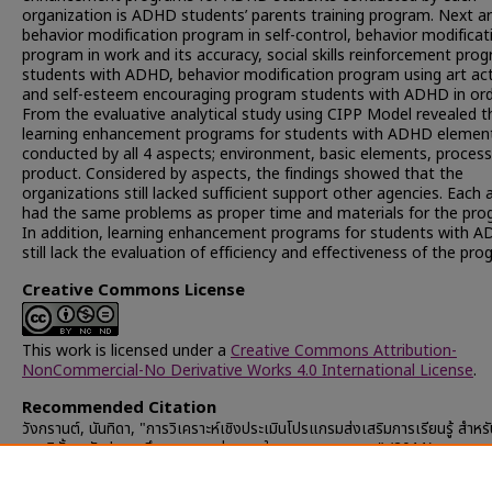
organization is ADHD students’ parents training program. Next a
behavior modification program in self-control, behavior modificat
program in work and its accuracy, social skills reinforcement prog
students with ADHD, behavior modification program using art acti
and self-esteem encouraging program students with ADHD in orde
From the evaluative analytical study using CIPP Model revealed t
learning enhancement programs for students with ADHD elemen
conducted by all 4 aspects; environment, basic elements, process
product. Considered by aspects, the findings showed that the
organizations still lacked sufficient support other agencies. Each
had the same problems as proper time and materials for the pr
In addition, learning enhancement programs for students with 
still lack the evaluation of efficiency and effectiveness of the pro
Creative Commons License
This work is licensed under a
Creative Commons Attribution-
NonCommercial-No Derivative Works 4.0 International License
.
Recommended Citation
วังกรานต์, นันทิดา, "การวิเคราะห์เชิงประเมินโปรแกรมส่งเสริมการเรียนรู้ สำหรั
สมาธิสั้นระดับประถมศึกษา ของหน่วยงานในกรุงเทพมหานคร" (2011).
Chulalongkorn University Theses and Dissertations (Chula ETD)
.
35001.