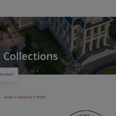
Account
>
>
Home
Chula-ETD
35001