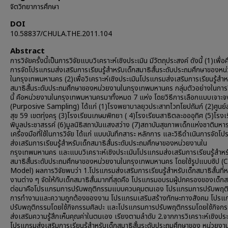
จิตวิทยาการศึกษา
DOI
10.58837/CHULA.THE.2011.104
Abstract
การวิจัยครั้งนี้เป็นการวิจัยแบบวิเคราะห์เชิงประเมิน มีวัตถุประสงค์ ดังนี้ (1)เพื่อ
การจัดโปรแกรมส่งเสริมการเรียนรู้สำหรับเด็กสมาธิสั้นระดับประถมศึกษาของหน
ในกรุงเทพมหานคร (2)เพื่อวิเคราะห์เชิงประเมินโปรแกรมส่งเสริมการเรียนรู้สำห
สมาธิสั้นระดับประถมศึกษาของหน่วยงานในกรุงเทพมหานคร กลุ่มตัวอย่างในการวิ
นี้ คือหน่วยงานในกรุงเทพมหานครมาทั้งหมด 7 แห่ง โดยวิธีการเลือกแบบเจาะจ
(Purposive Sampling) ได้แก่ (1)โรงพยาบาลยุวประสาทไวทโยปถัมภ์ (2)ศูนย
สุข 59 เขตทุ่งครุ (3)โรงเรียนเกษมพิทยา ( 4)โรงเรียนสาธิตละอออุทิศ (5)โรงเ
พิบูลประชาสรรค์ (6)มูลนิธิสถาบันแสงสว่าง (7)สถาบันสุขภาพเด็กแห่งชาติมหารา
เครื่องมือที่ใช้ในการวิจัย ได้แก่ แบบบันทึกสาระ หลักการ และวิธีดำเนินการจัดโ
ส่งเสริมการเรียนรู้สำหรับเด็กสมาธิสั้นระดับประถมศึกษาของหน่วยงานใน
กรุงเทพมหานคร และแบบวิเคราะห์เชิงประเมินโปรแกรมส่งเสริมการเรียนรู้สำหร
สมาธิสั้นระดับประถมศึกษาของหน่วยงานในกรุงเทพมหานคร โดยใช้รูปแบบซิป (
Model) ผลการวิจัยพบว่า 1.โปรแกรมส่งเสริมการเรียนรู้สำหรับเด็กสมาธิสั้นที่ห
งานต่าง ๆ จัดให้กับเด็กสมาธิสั้นมากที่สุดคือ โปรแกรมอบรมผู้ปกครองของเด็กสม
ต่อมาคือโปรแกรมการปรับพฤติกรรมแบบควบคุมตนเอง โปรแกรมการปรับพฤต
การทำงานและความถูกต้องของงาน โปรแกรมเสริมสร้างทักษะทางสังคม โปรแ
ปรับพฤติกรรมโดยใช้กิจกรรมศิลปะ และโปรแกรมการปรับพฤติกรรมโดยใช้กิจก
ส่งเสริมความรู้สึกเห็นคุณค่าในตนเอง เรียงตามลำดับ 2.จากการวิเคราะห์เชิงประ
โปรแกรมส่งเสริมการเรียนรู้สำหรับเด็กสมาธิสั้นระดับประถมศึกษาของ หน่วยงา