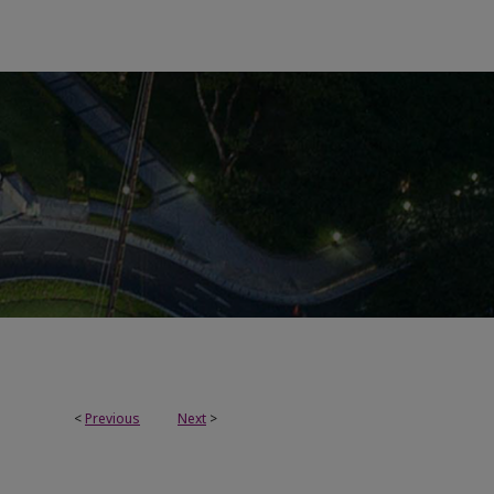
<
Previous
Next
>