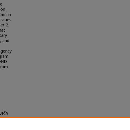
re
ion
ram in
vities
r. 2.
hat
tary
, and
 agency
ogram
ADHD
gram.
บเด็ก