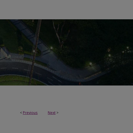
<
Previous
Next
>