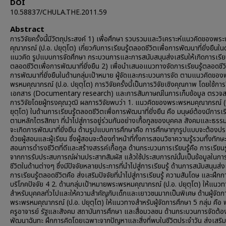
DOI
10.58837/CHULA.THE.2011.59
Abstract
การวิจัยครั้งนี้มีวัตถุประสงค์ 1) เพื่อศึกษา รวบรวมและวิเคราะห์แนวคิดของพ
คุณาภรณ์ (ป.อ. ปยุตฺโต) เกี่ยวกับการเรียนรู้ตลอดชีวิตเพื่อการพัฒนาที่ยั่งยืนใน
แนวคิด รูปแบบการจัดศึกษา กระบวนการและการสนับสนุนส่งเสริมให้เกิดการเรียน
ตลอดชีวิตเพื่อการพัฒนาที่ยั่งยืน 2) เพื่อนำเสนอแนวทางจัดการเรียนรู้ตลอดชีวิ
การพัฒนาที่ยั่งยืนในด้านกลุ่มเป้าหมาย ผู้จัดและกระบวนการจัด ตามแนวคิดของ
พรหมคุณาภรณ์ (ป.อ. ปยุตฺโต) การวิจัยครั้งนี้เป็นการวิจัยเชิงคุณภาพ โดยใช้การว
เอกสาร (Documentary research) และการสัมภาษณ์ในการเก็บข้อมูล ตรวจ
การวิจัยโดยผู้ทรงคุณวุฒิ ผลการวิจัยพบว่า 1. แนวคิดของพระพรหมคุณาภรณ์ (
ยุตฺโต) ในด้านการเรียนรู้ตลอดชีวิตเพื่อการพัฒนาที่ยั่งยืน คือ มนุษย์ต้องมีการเรี
ตามหลักไตรสิกขา ที่นำไปสู่การอยู่ร่วมกันอย่างเกื้อกูลของบุคคล สังคมและธรรม
จะเกิดการพัฒนาที่ยั่งยืน ด้านรูปแบบการศึกษาคือ การศึกษาทุกรูปแบบจะต้องป
ด้วยผู้สอนและผู้เรียน ซึ่งผู้สอนจะต้องทำหน้าที่ทั้งการสอนวิชาความรู้รวมทั้งทักษ
สอนการดำรงชีวิตที่ดีและสร้างสรรค์เกื้อกูล ด้านกระบวนการเรียนรู้คือ การเรียนรู
จากการรับประสบการณ์ผ่านประสาทสัมผัส แล้วใช้ประสบการณ์นั้นเป็นข้อมูลในก
ชีวิตในด้านต่างๆ ซึ่งมีปัจจัยหลายประการที่นำไปสู่การเรียนรู้ ด้านการสนับสนุนส่ง
การเรียนรู้ตลอดชีวิตคือ ส่งเสริมปัจจัยที่นำไปสู่การเรียนรู้ ความสันโดษ และฝึก
บริโภคปัจจัย 4 2. ด้านกลุ่มเป้าหมายพระพรหมคุณาภรณ์ (ป.อ. ปยุตฺโต) ให้แนว
สำหรับบุคคลทั่วไปและให้ความสำคัญกับเด็กและเยาวชนมากเป็นพิเศษ ด้านผู้จัดก
พระพรหมคุณาภรณ์ (ป.อ. ปยุตฺโต) ให้แนวทางสำหรับผู้จัดการศึกษา 5 กลุ่ม คือ 
ครูอาจารย์ รัฐและสังคม สถาบันการศึกษา และสื่อมวลชน ด้านกระบวนการจัดต้อ
พัฒนาฉันทะ ฝึกการคิดโดยเฉพาะจากปัญหาและสิ่งที่พบในชีวิตประจำวัน ส่งเสริม