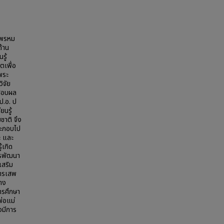
ระพรหม
ด้าน
รู้
ตเพื่อ
พระ
ิจัย
สอบผล
ป.อ. ป
ยนรู้
ชาติ จึง
ระกอบไป
ะ และ
้เกิด
ารพัฒนา
เสริม
การเสพ
ทาง
ารศึกษา
พ่อแม่
งมีการ