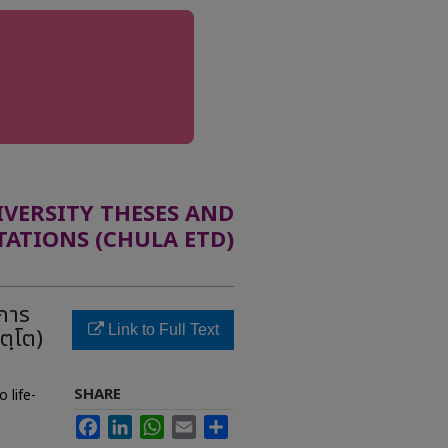
ERSITY THESES AND
TATIONS (CHULA ETD)
อการ
Link to Full Text
ตฺโต)
SHARE
 life-
Facebook
LinkedIn
WhatsApp
Email
Share