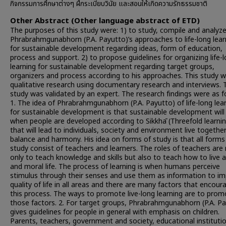
กิจกรรมการศึกษาต่างๆ ฝึกระเบียบวินัย และสอนให้เกิดความรักธรรมชาติ
Other Abstract (Other language abstract of ETD)
The purposes of this study were: 1) to study, compile and analyz
Phrabrahmgunabhorn (P.A. Payutto)’s approaches to life-long lear
for sustainable development regarding ideas, form of education,
process and support. 2) to propose guidelines for organizing life-
learning for sustainable development regarding target groups,
organizers and process according to his approaches. This study 
qualitative research using documentary research and interviews. 
study was validated by an expert. The research findings were as f
1. The idea of Phrabrahmgunabhorn (P.A. Payutto) of life-long lea
for sustainable development is that sustainable development will
when people are developed according to Sikkhā (Threefold learnin
that will lead to individuals, society and environment live together
balance and harmony. His idea on forms of study is that all forms
study consist of teachers and learners. The roles of teachers are
only to teach knowledge and skills but also to teach how to live 
and moral life. The process of learning is when humans perceive
stimulus through their senses and use them as information to i
quality of life in all areas and there are many factors that encour
this process. The ways to promote live-long learning are to prom
those factors. 2. For target groups, Phrabrahmgunabhorn (P.A. P
gives guidelines for people in general with emphasis on children.
Parents, teachers, government and society, educational instituti