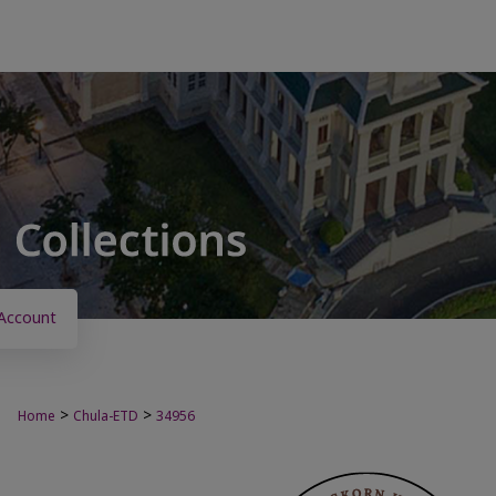
Account
>
>
Home
Chula-ETD
34956