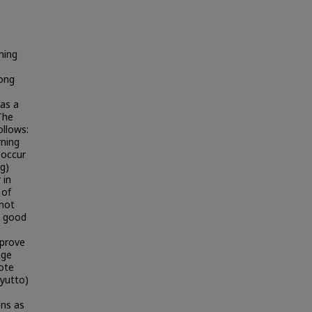
e
ning
long
was a
The
ollows:
rning
 occur
g)
 in
 of
 not
a good
mprove
age
ote
ayutto)
ons as