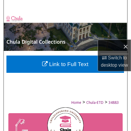
Search
Browse Collections
My Account
×
About
Switch to
Digital Commons Network™
Link to Full Text
desktop
view
>
>
Home
Chula-ETD
34883