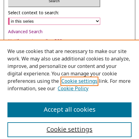
Select context to search:
Advanced Search
Notify me via email or
RSS
We use cookies that are necessary to make our site
Browse
work. We may also use additional cookies to analyze,
Collections
improve, and personalize our content and your
digital experience. You can manage your cookie
Disciplines
preferences using the
Cookie settings
link. For more
Authors
information, see our
Cookie Policy
Author Corner
Author FAQ
Accept all cookies
Cookie settings