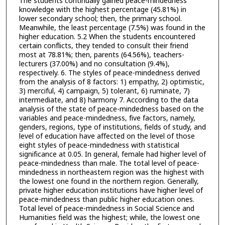
The students continually gained peace-mindedness
knowledge with the highest percentage (45.81%) in
lower secondary school; then, the primary school.
Meanwhile, the least percentage (7.5%) was found in the
higher education. 5.2 When the students encountered
certain conflicts, they tended to consult their friend
most at 78.81%; then, parents (64.56%), teachers-
lecturers (37.00%) and no consultation (9.4%),
respectively. 6. The styles of peace-mindedness derived
from the analysis of 8 factors: 1) empathy, 2) optimistic,
3) merciful, 4) campaign, 5) tolerant, 6) ruminate, 7)
intermediate, and 8) harmony 7. According to the data
analysis of the state of peace-mindedness based on the
variables and peace-mindedness, five factors, namely,
genders, regions, type of institutions, fields of study, and
level of education have affected on the level of those
eight styles of peace-mindedness with statistical
significance at 0.05. In general, female had higher level of
peace-mindedness than male. The total level of peace-
mindedness in northeastern region was the highest with
the lowest one found in the northern region. Generally,
private higher education institutions have higher level of
peace-mindedness than public higher education ones.
Total level of peace-mindedness in Social Science and
Humanities field was the highest; while, the lowest one