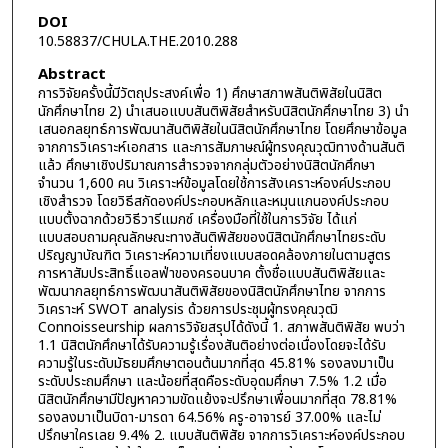
DOI
10.58837/CHULA.THE.2010.288
Abstract
การวิจัยครั้งนี้มีวัตถุประสงค์เพื่อ 1) ศึกษาสภาพสันติพิสัยในนิสิต
นักศึกษาไทย 2) นำเสนอแบบสันติพิสัยสำหรับนิสิตนักศึกษาไทย 3) นำ
เสนอกลยุทธ์การพัฒนาสันติพิสัยในนิสิตนักศึกษาไทย โดยศึกษาข้อมูล
จากการวิเคราะห์เอกสาร และการสัมภาษณ์ผู้ทรงคุณวุฒิทางด้านสันติ
แล้ว ศึกษาเชิงปริมาณการสำรวจจากกลุ่มตัวอย่างนิสิตนักศึกษา
จำนวน 1,600 คน วิเคราะห์ข้อมูลโดยใช้การสังเคราะห์องค์ประกอบ
เชิงสำรวจ โดยวิธีสกัดองค์ประกอบหลักและหมุนแกนองค์ประกอบ
แบบตั้งฉากด้วยวิธีวารีแมกซ์ เครื่องมือที่ใช้ในการวิจัย ได้แก่
แบบสอบถามคุณลักษณะทางสันติพิสัยของนิสิตนักศึกษาไทยระดับ
ปริญญาบัณฑิต วิเคราะห์ความเที่ยงแบบสอดคล้องภายในตามสูตร
การหาสัมประสิทธิ์แอลฟ่าของครอนบาค ตั้งชื่อแบบสันติพิสัยและ
พัฒนากลยุทธ์การพัฒนาสันติพิสัยของนิสิตนักศึกษาไทย จากการ
วิเคราะห์ SWOT analysis ด้วยการประชุมผู้ทรงคุณวุฒิ
Connoisseurship ผลการวิจัยสรุปได้ดังนี้ 1. สภาพสันติพิสัย พบว่า
1.1 นิสิตนักศึกษาได้รับความรู้เรื่องสันติอย่างต่อเนื่องโดยจะได้รับ
ความรู้ในระดับมัธยมศึกษาตอนต้นมากที่สุด 45.81% รองลงมาเป็น
ระดับประถมศึกษา และน้อยที่สุดคือระดับอุดมศึกษา 7.5% 1.2 เมื่อ
นิสิตนักศึกษามีปัญหาความขัดแย้งจะปรึกษาเพื่อนมากที่สุด 78.81%
รองลงมาเป็นบิดา-มารดา 64.56% ครู-อาจารย์ 37.00% และไม่
ปรึกษาใครเลย 9.4% 2. แบบสันติพิสัย จากการวิเคราะห์องค์ประกอบ