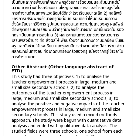
เป็นทีมและการพัฒนาศักยภาพครูด้วยการจัดอบรมและสัมมนาแต่มี
ความแตกต่างที่โรงเรียนขนาดใหญ่และขนาดกลางสร้างแรงจูงใจใน
การทำงานด้านสภาพแวดล้อมได้ดีกว่าโรงเรียนขนาดเล็ก 2) ผลลัพธ์
ของการเสริมพลังอำนาจครูที่มีต่อนักเรียนคือทำให้นักเรียนมีความ
ตั้งใจเรียนจากวิธีการ รูปแบบการสอนและความทุ่มเทของครู ผลลัพธ์
ต่อพฤติกรรมนักเรียน พบว่าครูที่มีพลังอำนาจมาก มักเข้มงวดในเรื่อง
กฎระเบียบและการลงโทษ 3) ผลกระทบในทางบวกของกระบวนการ
เสริมพลังอำนาจ คือ ส่งผลให้เพื่อนร่วมงานมีความความยกย่อง ชื่นชม
ครู และยังช่วยให้โรงเรียน และชุมชนมีการทำงานอย่างมีส่วนร่วม ส่วน
ผลกระทบในทางลบ คือเกิดกับครอบครัวของครู เนื่องจากครูใช้เวลาใน
การทำงานมาก
Other Abstract (Other language abstract of
ETD)
This study had three objectives: 1) to analyse the
teacher empowerment process in large, medium and
small size secondary schools; 2) to analyse the
outcomes of the teacher empowerment process in
large, medium and small size secondary schools; 3) to
analyse the positive and negative impacts of the teacher
empowerment process in large, medium and small size
secondary schools. This study used a mixed methods
approach. The study were begun with quantitative data
analysis and ended with qualitative data analysis. The
studied fields were three schools, one school from each