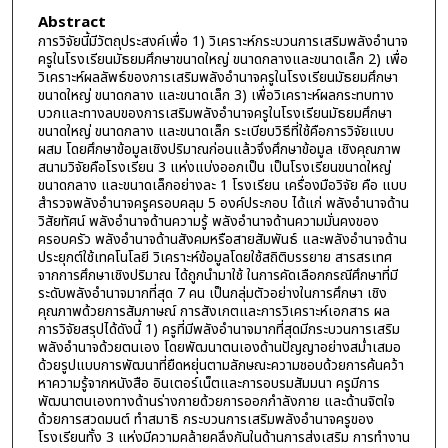
Abstract
การวิจัยนี้มีวัตถุประสงค์เพื่อ 1) วิเคราะห์กระบวนการเสริมพลังอำนาจ
ครูในโรงเรียนมัธยมศึกษาขนาดใหญ่ ขนาดกลางและขนาดเล็ก 2) เพื่อ
วิเคราะห์ผลลัพธ์ของการเสริมพลังอำนาจครูในโรงเรียนมัธยมศึกษา
ขนาดใหญ่ ขนาดกลาง และขนาดเล็ก 3) เพื่อวิเคราะห์ผลกระทบทาง
บวกและทางลบของการเสริมพลังอำนาจครูในโรงเรียนมัธยมศึกษา
ขนาดใหญ่ ขนาดกลาง และขนาดเล็ก ระเบียบวิธีที่ใช้คือการวิจัยแบบ
ผสม โดยศึกษาข้อมูลเชิงปริมาณก่อนแล้วจึงศึกษาข้อมูล เชิงคุณภาพ
สนามวิจัยคือโรงเรียน 3 แห่งแบ่งออกเป็น เป็นโรงเรียนขนาดใหญ่
ขนาดกลาง และขนาดเล็กอย่างละ 1 โรงเรียน เครื่องมือวิจัย คือ แบบ
สำรวจพลังอำนาจครูครอบคลุม 5 องค์ประกอบ ได้แก่ พลังอำนาจด้าน
วิสัยทัศน์ พลังอำนาจด้านความรู้ พลังอำนาจด้านความมั่นคงของ
ครอบครัว พลังอำนาจด้านสังคมหรือสายสัมพันธ์ และพลังอำนาจด้าน
ประยุกต์ใช้เทคโนโลยี วิเคราะห์ข้อมูลโดยใช้สถิติบรรยาย สารสรเทศ
จากการศึกษาเชิงปริมาณ ได้ถูกนำมาใช้ ในการคัดเลือกกรณีศึกษาที่มี
ระดับพลังอำนาจมากที่สุด 7 คน เป็นกลุ่มตัวอย่างในการศึกษา เชิง
คุณภาพด้วยการสัมภาษณ์ การสังเกตและการวิเคราะห์เอกสาร ผล
การวิจัยสรุปได้ดังนี้ 1) ครูที่มีพลังอำนาจมากที่สุดมีกระบวนการเสริม
พลังอำนาจด้วยตนเอง โดยพัฒนาตนเองด้านปัญญาอย่างสม่ำเสมอ
ด้วยรูปแบบการพัฒนาที่ยืดหยุ่นตามลักษณะความชอบด้วยการค้นคว้า
หาความรู้จากหนังสือ อินเตอร์เน็ตและการอบรมสัมมนา ครูมีการ
พัฒนาตนเองทางด้านร่างกายด้วยการออกกำลังกาย และด้านจิตใจ
ด้วยการสวดมนต์ ทำสมาธิ กระบวนการเสริมพลังอำนาจครูของ
โรงเรียนทั้ง 3 แห่งมีความคล้ายคลึงกันในด้านการส่งเสริม การทำงาน