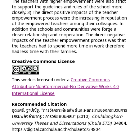
The teachers with higher empowerment were also strict
to support the guidelines and rules of the school more
closely. 3) The direct positive impacts of the teacher
empowerment process were the increasing in reputation
of the empowered teachers among their colleagues. In
addition the schools and communities were forge a
closer relationship and cooperation. The direct negative
impacts of the teacher empowerment process was that
the teachers had to spend more time in work therefore
had less time with their families.
Creative Commons License
This work is licensed under a
Creative Commons
Attribution-NonCommercial-No Derivative Works 4.0
International License
.
Recommended Citation
อุดมศรี, ฐาปณัฐ, "การวิเคราะห์ผลลัพธ์และผลกระทบของกระบวนการ
เสริมพลังอำนาครู : การวิจัยแบบผสม" (2010).
Chulalongkorn
University Theses and Dissertations (Chula ETD)
. 34804.
https://digital.car.chula.ac.th/chulaetd/34804