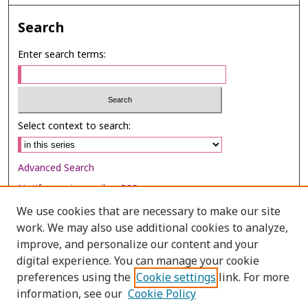
Search
Enter search terms:
Select context to search:
Advanced Search
Notify me via email or
RSS
We use cookies that are necessary to make our site
Browse
work. We may also use additional cookies to analyze,
Collections
improve, and personalize our content and your
digital experience. You can manage your cookie
Disciplines
preferences using the
Cookie settings
link. For more
Authors
information, see our
Cookie Policy