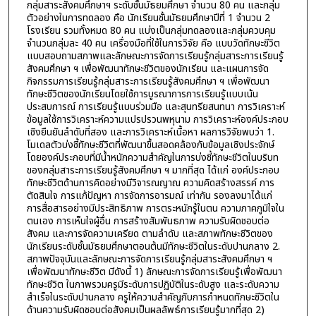
กลุ่มสาระสังคมศึกษาฯ ระดับชั้นมัธยมศึกษา จำนวน 80 คน และกลุ่ม
ตัวอย่างในการทดลอง คือ นักเรียนชั้นมัธยมศึกษาปีที่ 1 จำนวน 2
โรงเรียน รวมทั้งหมด 80 คน แบ่งเป็นกลุ่มทดลองและกลุ่มควบคุม
จำนวนกลุ่มละ 40 คน เครื่องมือที่ใช้ในการวิจัย คือ แบบวัดทักษะชีวิต
แบบสอบถามสภาพและลักษณะการจัดการเรียนรู้กลุ่มสาระการเรียนรู้
สังคมศึกษา ฯ เพื่อพัฒนาทักษะชีวิตของนักเรียน และแผนการจัด
กิจกรรมการเรียนรู้กลุ่มสาระการเรียนรู้สังคมศึกษา ฯ เพื่อพัฒนา
ทักษะชีวิตของนักเรียนโดยใช้การบูรณาการการเรียนรู้แบบเน้น
ประสบการณ์ การเรียนรู้แบบร่วมมือ และสุนทรียสนทนา การวิเคราะห์
ข้อมูลใช้การวิเคราะห์ความแปรปรวนพหุนาม การวิเคราะห์องค์ประกอบ
เชิงยืนยันลำดับที่สอง และการวิเคราะห์เนื้อหา ผลการวิจัยพบว่า 1.
โมเดลตัวบ่งชี้ทักษะชีวิตที่พัฒนาขึ้นสอดคล้องกับข้อมูลเชิงประจักษ์
โดยองค์ประกอบที่มีน้ำหนักความสำคัญในการบ่งชี้ทักษะชีวิตในบริบท
ของกลุ่มสาระการเรียนรู้สังคมศึกษา ฯ มากที่สุด ได้แก่ องค์ประกอบ
ทักษะชีวิตด้านการคิดอย่างมีวิจารณญาณ ความคิดสร้างสรรค์ การ
ตัดสินใจ การแก้ปัญหา การจัดการอารมณ์ เท่ากัน รองลงมาได้แก่
การสื่อสารอย่างมีประสิทธิภาพ การตระหนักรู้ในตน ความภาคภูมิใจใน
ตนเอง การเห็นใจผู้อื่น การสร้างสัมพันธภาพ ความรับผิดชอบต่อ
สังคม และการจัดความเครียด ตามลำดับ และสภาพทักษะชีวิตของ
นักเรียนระดับชั้นมัธยมศึกษาตอนต้นมีทักษะชีวิตในระดับปานกลาง 2.
สภาพปัจจุบันและลักษณะการจัดการเรียนรู้กลุ่มสาระสังคมศึกษา ฯ
เพื่อพัฒนาทักษะชีวิต มีดังนี้ 1) ลักษณะการจัดการเรียนรู้เพื่อพัฒนา
ทักษะชีวิต ในภาพรวมครูมีระดับการปฏิบัติในระดับสูง และระดับความ
สำเร็จในระดับปานกลาง ครูให้ความสำคัญกับการกำหนดทักษะชีวิตใน
ด้านความรับผิดชอบต่อสังคมเป็นผลลัพธ์การเรียนรู้มากที่สุด 2)