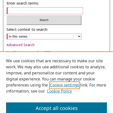
Enter search terms:
Select context to search:
Advanced Search
Notify me via email or
RSS
We use cookies that are necessary to make our site
Browse
work. We may also use additional cookies to analyze,
Collections
improve, and personalize our content and your
digital experience. You can manage your cookie
Disciplines
preferences using the
Cookie settings
link. For more
Authors
information, see our
Cookie Policy
Author Corner
Author FAQ
Accept all cookies