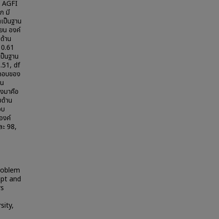
7, AGFI
ก มี
าเป็นฐาน
ียน องค์
ด้าน
 0.61
เป็นฐาน
.51, df
ะกอบของ
าน
ลงมาคือ
ด้าน
อบ
องค์
ละ 98,
problem
ept and
rs
sity,