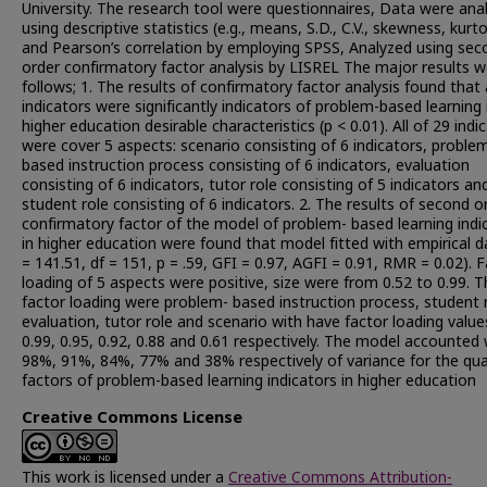
University. The research tool were questionnaires, Data were ana
using descriptive statistics (e.g., means, S.D., C.V., skewness, kurto
and Pearson’s correlation by employing SPSS, Analyzed using sec
order confirmatory factor analysis by LISREL The major results w
follows; 1. The results of confirmatory factor analysis found that a
indicators were significantly indicators of problem-based learning 
higher education desirable characteristics (p < 0.01). All of 29 indi
were cover 5 aspects: scenario consisting of 6 indicators, proble
based instruction process consisting of 6 indicators, evaluation
consisting of 6 indicators, tutor role consisting of 5 indicators an
student role consisting of 6 indicators. 2. The results of second o
confirmatory factor of the model of problem- based learning indi
in higher education were found that model fitted with empirical d
= 141.51, df = 151, p = .59, GFI = 0.97, AGFI = 0.91, RMR = 0.02). 
loading of 5 aspects were positive, size were from 0.52 to 0.99. T
factor loading were problem- based instruction process, student r
evaluation, tutor role and scenario with have factor loading valu
0.99, 0.95, 0.92, 0.88 and 0.61 respectively. The model accounted
98%, 91%, 84%, 77% and 38% respectively of variance for the qua
factors of problem-based learning indicators in higher education
Creative Commons License
This work is licensed under a
Creative Commons Attribution-