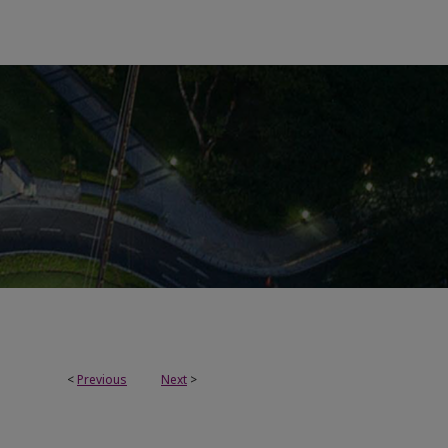
<
Previous
Next
>