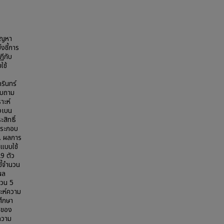
ปัญหา
งชี้การ
ฏีกับ
ใช้
รินทร์
อบถาม
าะห์
ยงเบน
สิทธิ์
ประกอบ
1. ผลการ
้แบบใช้
29 ตัว
ี้จำนวน
ผล
นวน 5
าะห์ความ
ศึกษา
งของ
ีความ