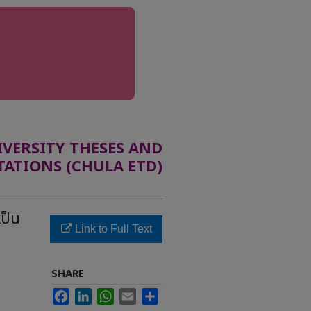
ERSITY THESES AND
TATIONS (CHULA ETD)
เป็น
Link to Full Text
SHARE
Facebook
LinkedIn
WhatsApp
Email
Share