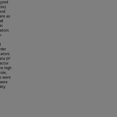
lyzed
sis)
ond
ere as
ll
in
cators
m-
d
rder
cators
ata (X²
Factor
he high
ole,
es were
 were
lity