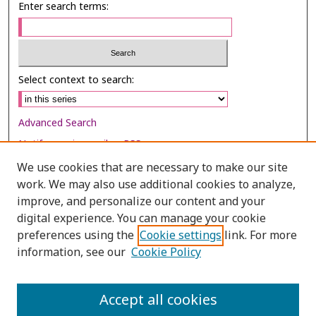
Enter search terms:
Select context to search:
Advanced Search
Notify me via email or
RSS
We use cookies that are necessary to make our site
Browse
work. We may also use additional cookies to analyze,
Collections
improve, and personalize our content and your
digital experience. You can manage your cookie
Disciplines
preferences using the
Cookie settings
link. For more
Authors
information, see our
Cookie Policy
Author Corner
Author FAQ
Accept all cookies