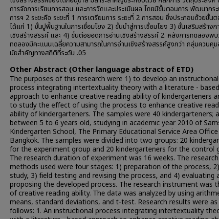
เชิงสร้างสรรค์ของเด็กอนุบาล มีสาระสำคัญประกอบด้วย หลักการ วัตถุประสงค์ 
การจัดการเรียนการสอน และการวัดและประเมินผล โดยมีขั้นตอนการ พัฒนากร
การฯ 2 ระยะคือ ระยะที่ 1 การเตรียมการ ระยะที่ 2 การสอน ซึ่งประกอบด้วยขั้นตอ
ได้แก่ 1) ขั้นปูพื้นฐานในการเชื่อมโยง 2) ขั้นนำสู่การเชื่อมโยง 3) ขั้นเสริมสร้างก
เชิงสร้างสรรค์ และ 4) ขั้นต่อยอดการอ่านเชิงสร้างสรรค์ 2. หลังการทดลองพบว่
ทดลองมีคะแนนเฉลี่ยความสามารถในการอ่านเชิงสร้างสรรค์สูงกว่า กลุ่มควบคุมอ
นัยสำคัญทางสถิติที่ระดับ .05
Other Abstract (Other language abstract of ETD)
The purposes of this research were 1) to develop an instructional
process integrating intertextuality theory with a literature - base
approach to enhance creative reading ability of kindergarteners a
to study the effect of using the process to enhance creative read
ability of kindergarteners. The samples were 40 kindergarteners; 
between 5 to 6 years old, studying in academic year 2010 of Sa
Kindergarten School, The Primary Educational Service Area Office
Bangkok. The samples were divided into two groups: 20 kinderga
for the experiment group and 20 kindergarteners for the control 
The research duration of experiment was 16 weeks. The research
methods used were four stages: 1) preparation of the process, 2)
study, 3) field testing and revising the process, and 4) evaluating
proposing the developed process. The research instrument was t
of creative reading ability. The data was analyzed by using arithm
means, standard deviations, and t-test. Research results were as
follows: 1. An instructional process integrating intertextuality the