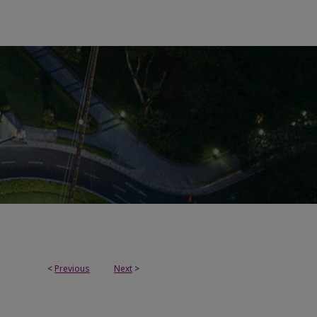
<
Previous
Next
>