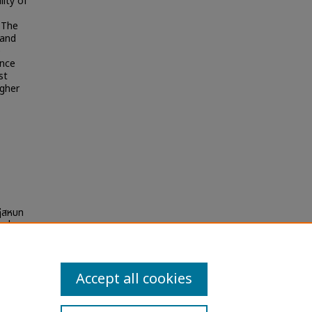
lity of
 The
 and
e
ance
st
igher
ฎีสหบท
รอ่าน
es and
Accept all cookies