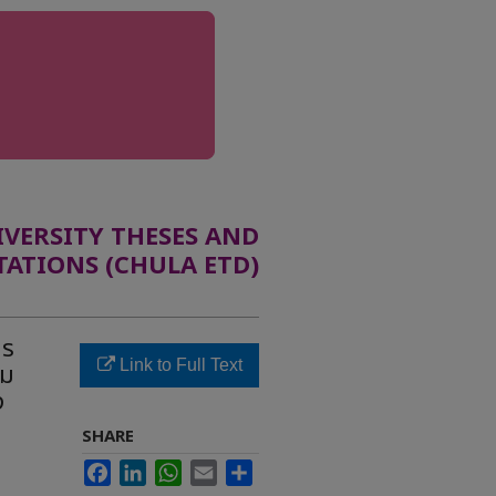
ERSITY THESES AND
TATIONS (CHULA ETD)
าร
Link to Full Text
รม
ง
SHARE
Facebook
LinkedIn
WhatsApp
Email
Share