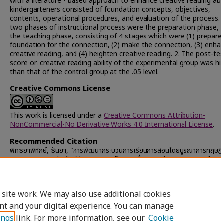
with a literature - based approach to enhance creative reading abi
kindergarteners consisted of foundation concepts, objectives,
contents, operational procedures, and evaluation of the process.
two phases of instructional process were the preparation phase,
the teaching phase, consisting of 4 stages which were (1) prepar
foundation for the connection, (2) make the connection, (3) enh
creative reading, and (4) heighten creative reading. 2. The post-te
score on creative reading ability of the experimental group was h
than that of the control group at the .05 level.
Creative Commons License
This work is licensed under a
Creative Commons Attribution-
NonCommercial-No Derivative Works 4.0 International License
.
Recommended Citation
พิทธยาพิทักษ์, ธันยา, "การพัฒนากระบวนการเรียนการสอนโดยบูรณาการทฤษ
และแนวการสอนอ่านโดยใช้วรรณกรรมเป็นฐานเพื่อเสริมสร้างความสามารถในกา
เชิงสร้างสรรค์ของเด็กอนุบาล" (2010).
Chulalongkorn University Thes
Dissertations (Chula ETD)
. 34679.
https://digital.car.chula.ac.th/chulaetd/34679
 site work. We may also use additional cookies
nt and your digital experience. You can manage
ings
link. For more information, see our
Cookie