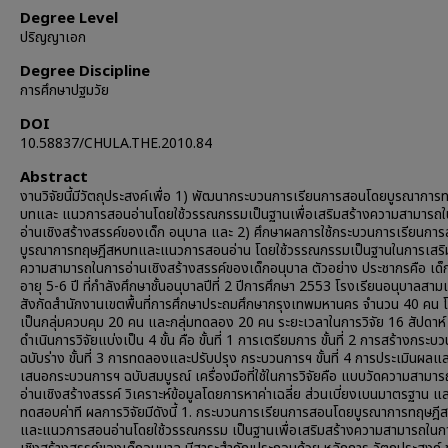
Degree Level
ปริญญาเอก
Degree Discipline
การศึกษาปฐมวัย
DOI
10.58837/CHULA.THE.2010.84
Abstract
งานวิจัยนี้มีวัตถุประสงค์เพื่อ 1) พัฒนากระบวนการเรียนการสอนโดยบูรณาการ
บทและ แนวการสอนอ่านโดยใช้วรรณกรรมเป็นฐานเพื่อเสริมสร้างความสามารถ
อ่านเชิงสร้างสรรค์ของเด็ก อนุบาล และ 2) ศึกษาผลการใช้กระบวนการเรียนกา
บูรณาการทฤษฎีสหบทและแนวการสอนอ่าน โดยใช้วรรณกรรมเป็นฐานในการเสริ
ความสามารถในการอ่านเชิงสร้างสรรค์ของเด็กอนุบาล ตัวอย่าง ประชากรคือ เด็
อายุ 5-6 ปี ที่กำลังศึกษาชั้นอนุบาลปีที่ 2 ปีการศึกษา 2553 โรงเรียนอนุบาลสาม
สังกัดสำนักงานเขตพื้นที่การศึกษาประถมศึกษากรุงเทพมหานคร จำนวน 40 คน 
เป็นกลุ่มควบคุม 20 คน และกลุ่มทดลอง 20 คน ระยะเวลาในการวิจัย 16 สัปดาห์
ดำเนินการวิจัยแบ่งเป็น 4 ขั้น คือ ขั้นที่ 1 การเตรียมการ ขั้นที่ 2 การสร้างกระ
ฉบับร่าง ขั้นที่ 3 การทดลองและปรับปรุง กระบวนการฯ ขั้นที่ 4 การประเมินผลแ
เสนอกระบวนการฯ ฉบับสมบูรณ์ เครื่องมือที่ใช้ในการวิจัยคือ แบบวัดความสามา
อ่านเชิงสร้างสรรค์ วิเคราะห์ข้อมูลโดยการหาค่าเฉลี่ย ส่วนเบี่ยงเบนมาตรฐาน แ
ทดสอบค่าที ผลการวิจัยมีดังนี้ 1. กระบวนการเรียนการสอนโดยบูรณาการทฤษฎี
และแนวการสอนอ่านโดยใช้วรรณกรรม เป็นฐานเพื่อเสริมสร้างความสามารถในก