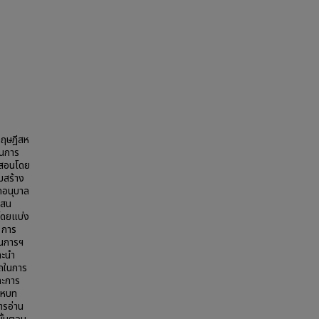
ทฤษฎีสห
ในการ
รสอนโดย
มสร้าง
กอนุบาล
เสน
โดยแบ่ง
 การ
บวนการฯ
ละนำ
รถในการ
ละการ
สหบท
ารอ่าน