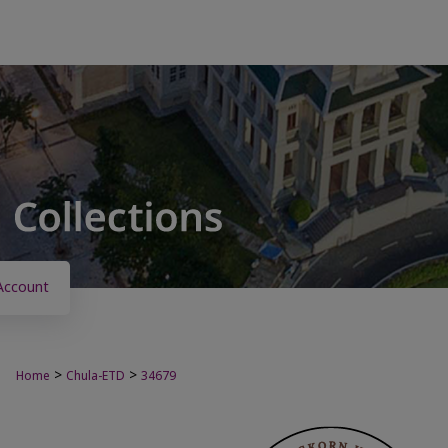
Account
>
>
Home
Chula-ETD
34679