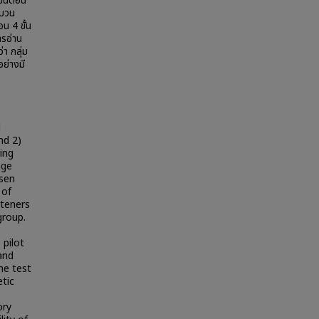
ขั้นตอน
ะบวน
น 4 ขั้น
ารอ่าน
า กลุ่ม
ย่างมี
d
nd 2)
ing
age
msen
 of
rteners
group.
 pilot
 and
he test
etic
ory