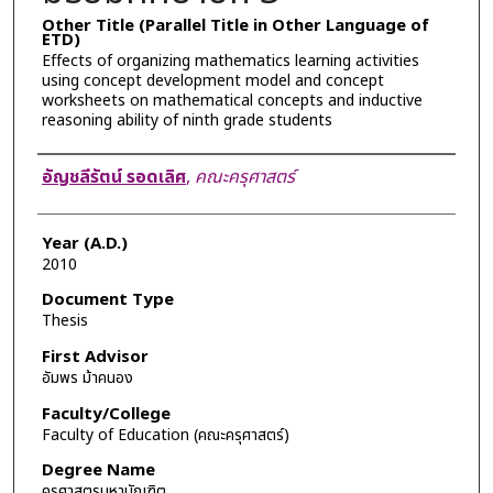
Other Title (Parallel Title in Other Language of
ETD)
Effects of organizing mathematics learning activities
using concept development model and concept
worksheets on mathematical concepts and inductive
reasoning ability of ninth grade students
Author
อัญชลีรัตน์ รอดเลิศ
,
คณะครุศาสตร์
Year (A.D.)
2010
Document Type
Thesis
First Advisor
อัมพร ม้าคนอง
Faculty/College
Faculty of Education (คณะครุศาสตร์)
Degree Name
ครุศาสตรมหาบัณฑิต