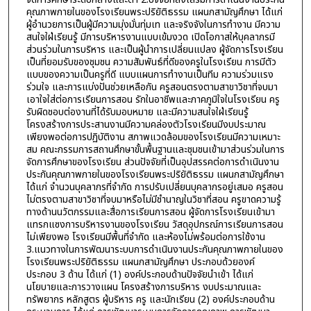
คุณภาพภายในของโรงเรียนพระปริยัติธรรม แผนกสามัญศึกษา ได้แก่
ผู้อำนวยการเป็นผู้มีความมุ่งมั่นทุ่มเท และจริงจังในการทำงาน มีความ
สนใจใฝ่เรียนรู้ มีการบริหารงานแบบเข้มงวด เปิดโอกาสให้บุคลากรมี
ส่วนร่วมในการบริหาร และเป็นผู้นำการเปลี่ยนแปลง ผู้จัดการโรงเรียน
เป็นที่ยอมรับของชุมชน ความสัมพันธ์ที่ดีของครูในโรงเรียน การมีตัว
แบบของความเป็นครูที่ดี แบบแผนการทำงานเป็นทีม ความร่วมแรง
ร่วมใจ และการแบ่งปันช่วยเหลือกัน ครูสอนตรงตามสาขาวิชาที่จบมา
เอาใจใส่ต่อการเรียนการสอน รักในอาชีพและภาคภูมิใจในโรงเรียน ครู
รับผิดชอบต่องานที่ได้รับมอบหมาย และมีความสนใจใฝ่เรียนรู้
โครงสร้างการประสานงานมีความคล่องตัวโรงเรียนมีงบประมาณ
เพียงพอต่อการปฏิบัติงาน สภาพแวดล้อมของโรงเรียนมีความเหมาะ
สม คณะกรรมการสถานศึกษาขั้นพื้นฐานและชุมชนเข้ามาส่วนร่วมในการ
จัดการศึกษาของโรงเรียน ส่วนปัจจัยที่เป็นอุปสรรคต่อการดำเนินงาน
ประกันคุณภาพภายในของโรงเรียนพระปริยัติธรรม แผนกสามัญศึกษา
ได้แก่ จำนวนบุคลากรที่จำกัด การปรับเปลี่ยนบุคลากรอยู่เสมอ ครูสอน
ไม่ตรงตามสาขาวิชาที่จบมาหรือไม่มีชำนาญในวิชาที่สอน ครูขาดความรู้
ทางด้านนวัตกรรมและสื่อการเรียนการสอน ผู้จัดการโรงเรียนเข้ามา
แทรกแซงการบริหารงานของโรงเรียน วัสดุอุปกรณ์การเรียนการสอน
ไม่เพียงพอ โรงเรียนมีพื้นที่จำกัด และห้องไม่พร้อมต่อการใช้งาน
3.แนวทางในการพัฒนาระบบการดำเนินงานประกันคุณภาพภายในของ
โรงเรียนพระปริยัติธรรม แผนกสามัญศึกษา ประกอบด้วยองค์
ประกอบ 3 ด้าน ได้แก่ (1) องค์ประกอบด้านปัจจัยนำเข้า ได้แก่
นโยบายและการวางแผน โครงสร้างการบริหาร งบประมาณและ
ทรัพยากร หลักสูตร ผู้บริหาร ครู และนักเรียน (2) องค์ประกอบด้าน