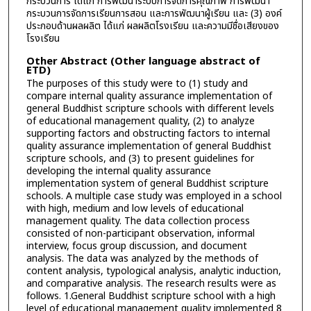
กระบวนการ ได้แก่ การพัฒนาระบบการจัดการคุณภาพ การพัฒนา
กระบวนการจัดการเรียนการสอน และการพัฒนาผู้เรียน และ (3) องค์
ประกอบด้านผลผลิต ได้แก่ ผลผลิตโรงเรียน และความมีชื่อเสียงของ
โรงเรียน
Other Abstract (Other language abstract of
ETD)
The purposes of this study were to (1) study and
compare internal quality assurance implementation of
general Buddhist scripture schools with different levels
of educational management quality, (2) to analyze
supporting factors and obstructing factors to internal
quality assurance implementation of general Buddhist
scripture schools, and (3) to present guidelines for
developing the internal quality assurance
implementation system of general Buddhist scripture
schools. A multiple case study was employed in a school
with high, medium and low levels of educational
management quality. The data collection process
consisted of non-participant observation, informal
interview, focus group discussion, and document
analysis. The data was analyzed by the methods of
content analysis, typological analysis, analytic induction,
and comparative analysis. The research results were as
follows. 1.General Buddhist scripture school with a high
level of educational management quality implemented 8