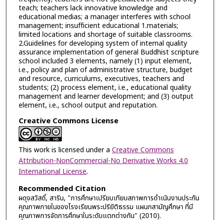
teach; teachers lack innovative knowledge and
educational medias; a manager interferes with school
management; insufficient educational 1.materials;
limited locations and shortage of suitable classrooms.
2.Guidelines for developing system of internal quality
assurance implementation of general Buddhist scripture
school included 3 elements, namely (1) input element,
i.e., policy and plan of administrative structure, budget
and resource, curriculums, executives, teachers and
students; (2) process element, i.e., educational quality
management and learner development; and (3) output
element, i.e., school output and reputation.
Creative Commons License
This work is licensed under a
Creative Commons
Attribution-NonCommercial-No Derivative Works 4.0
International License
.
Recommended Citation
ผดุงสวัสดิ์, สาริน, "การศึกษาเปรียบเทียบสภาพการดำเนินงานประกัน
คุณภาพภายในของโรงเรียนพระปริยัติธรรม แผนกสามัญศึกษา ที่มี
คุณภาพการจัดการศึกษาในระดับแตกต่างกัน" (2010).