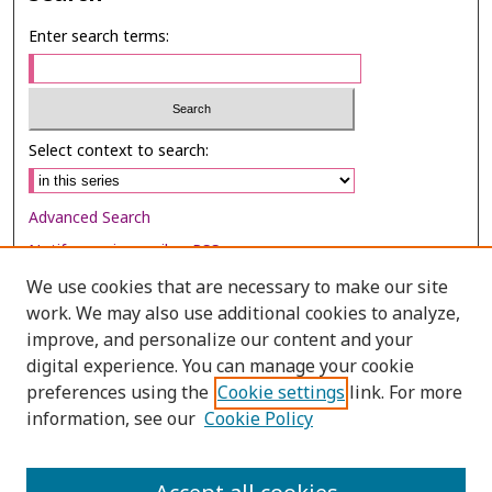
Enter search terms:
Select context to search:
Advanced Search
Notify me via email or
RSS
We use cookies that are necessary to make our site
Browse
work. We may also use additional cookies to analyze,
Collections
improve, and personalize our content and your
digital experience. You can manage your cookie
Disciplines
preferences using the
Cookie settings
link. For more
Authors
information, see our
Cookie Policy
Author Corner
Author FAQ