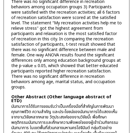
There was no significant difference in recreation
behaviors among occupation groups 3) Participants
were satisfied with the recreation activities; all 6 factors
of recreation satisfaction were scored at the satisfied
level. The statement “My recreation activities help me to
relieve stress" got the highest agreement from
participants and relaxation is the most satisfied factor
of recreation in this city. In comparing the recreation
satisfaction of participants, t-test result showed that
there was no significant difference between male and
female. One-way ANOVA results found the significant
differences only among education background groups at
the p-value ≤ 0.05, which showed that better-educated
participants reported higher recreation satisfaction.
There was no significant difference in recreation
behaviors among age, marital status, and occupation
groups.
Other Abstract (Other language abstract of
ETD)
นันทนาการได้รับการยอมรับว่าเป็นเครื่องมือที่สำคัญในการพัฒนา
คุณภาพชีวิต ความสำคัญ และประโยชน์ของนันทนาการได้แสดงเห็น
จากงานวิจัยหลากหลาย วัตุประสงค์ของงานวิจัยนี้เ พื่อศึกษา
พฤติกรรมนันทนาการและศึกษาความพึงพอใจของผู้เข้าร่วมกิจกรรม
นันทนาการ ในเขตพื้นที่ส่วนกลางมหานครโฮจิมินต์ กลุ่มตัวอย่าง