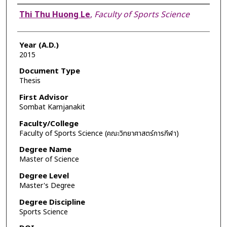
Author
Thi Thu Huong Le
,
Faculty of Sports Science
Year (A.D.)
2015
Document Type
Thesis
First Advisor
Sombat Karnjanakit
Faculty/College
Faculty of Sports Science (คณะวิทยาศาสตร์การกีฬา)
Degree Name
Master of Science
Degree Level
Master's Degree
Degree Discipline
Sports Science