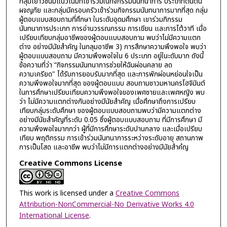
กลุ่มเยาวชนมีแนวโน้มที่เข้าร่วมในกิจกรรมนันทนาการ ประเภทตื่นต้น
ผจญภัย และกลุ่มมีครอบครัวเข้าร่วมกิจกรรมนันทนาการมากที่สุด กลุ่ม
ผู้ตอบแบบสอบถามที่ศึกษา ในระดับอุดมศึกษา เขาร่วมกิกรรม
นันทนาการประเภท การอ่านวรรณกรรม การเขียน และการโต้วาที เมื่อ
เปรียบเทียบกลุ่มอาชีพของผู้ตอบแบบสอบถาม พบว่าไม่มีความแตก
ต่าง อย่างมีนัยสำคัญ ในกลุมอาชีพ 3) การสึกษาความพึงพอใจ พบว่า
ผู้ตอบแบบสอบถาม มีความพึงพอใจใน 6 ประเภท อยู่ในะดับมาก ดังนี้
ข้อความที่ว่า “กิจกรรมนันทนาการช่วยให้ฉันผ่อนคลาย ลด
ความเครียด" ได้รับการยอบรับมากที่สุด และการพักผ่อนหย่อนใจเป็น
ความพึงพอใจมากที่สุด ของผู้ตอบแบบ สอบถามชาวมหานครโฮจิมินต์
ในการศึกษาเปรียบเทียบความพึงพอใจของเพศชายและเพศหญิง พบ
ว่า ไม่มีความแตกต่างกันอย่างมีนัยสำคัญ เมื่อศึกษาถึงการเปรียบ
เทียบกลุ่มระดับศึกษา ของผู้ตอบแบบสอบถามพบว่ามีความแตกต่าง
อย่างมีนัยสำคัญที่ระดับ 0.05 ซึ่งผู้ตอบแบบสอบถาม ที่มีการศึกษา มี
ความพึงพอใจมากกว่า ผู้ที่มีการศึกษาระดับปานกลาง และเมื่อเปรียบ
เทียบ พฤติกรรม การเข้าร่วมนันทนาการระหว่างระดับอายุ สถานภาพ
การเป็นโสด และอาชีพ พบว่าไม่มีการแตกต่างอย่างมีนัยสำคํญ
Creative Commons License
This work is licensed under a
Creative Commons
Attribution-NonCommercial-No Derivative Works 4.0
International License
.