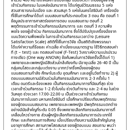
จำนวน 400 คน ใช้เทคนิคการแบ่งกลุ่ม แบบโควต้า เก็บข้อมูลจากผู้
เข้าร่วมกิจกรรม ในแหล่งนันทนาการ ได้แก่ศูนย์วัฒนธรรม 5 แห่ง
สวนสาธารณะในเมือง และ สวนสนุก 5 แห่งในนครโฮจิมินต์ เครื่องมือ
ที่ใช้ในการศึกษาได้แก่ แบบสอบถามที่ประกอบด้วย 3 ตอน คือ ตอนที่ 1
ข้อมูลประชาการศาสตร์ของการตอบ แบบสอบถาม ตอนที่ 2
พฤติกรรมการเข้าร่วมกิจกรรมนันทนาการ และ ตอนที่ 3 ความพึง
พอใจ ของผู้เข้าร่วม กิจกรรมนันทนาการ ซึ่งได้ปรับปรุงเครื่องมือจาก
แบบวัดความพึงพอใจ ในการเข้าร่วมกิจกรรมเวลาว่าง (Leisure
Satisfaction Scale) สถิติที่ใช้ในการวิจัย เป็นสถิติเชิงพรรณนา
ได้แก่ค่าความถี่ร้อยละ ค่าเฉลี่ย ค่าเบี่ยงเบนมาตรฐาน ใช้วิธีทดสอบค่า
ที (t – test) และ ทดสอบค่าเอฟ (F-Test) วิเคราะห์ความแปรปรวน
ทางเดียว (One way ANOVA) ข้อค้นพบในการวิจัยครั้งนี้ได้แก่ 1)
เพศชายและเพศหญิงมีสัดส่วนใกล้เคียงกัน มีอายุเฉลี่ย 26-40 ปี เป็น
กลุ่มคนโสดเเละกลุ่มเเต่งงาน มากกว่าครึ่งหนึ่งของผู้ตอบ
แบบสอบถามกำลัง ศึกษาในระดับ อุดมศึกษา เเละอยู่ในวัยทำงาน 2) ผู้
ตอบแบบสอบถามมีส่วนร่วมในกิจกรรมนันทนาการ 2-3 ครั้งใน 1
เดือน ดนตรีและร้องเพลง เป็นกิจกรรมนันทนาการที่นิยมที่สุด ช่วง
เวลาเข้าร่วมกิจกรรม 1-2 ชั่วโมงใน ช่วงวันทำงาน และ 2-4 ชม ในช่วง
วันหยุด ช่วงเวลา 17.00-22.00 น เป็นช่วงเวลาเข้าร่วมกิจกรม
นันทนาการในเขต มหานครโฮจิมินต์ เมื่อศึกษาเปรียบเทียบพฤติกรรม
ของผู้ตอบแบบสอบถาม เพศชายและเพศหญิง มีพฤติกรรมแตกต่าง
อย่างมีนัยสำคํญที่ระดับ 0.05 ซึ่งเพศชายเลือกกิจกรรมนันทนาการที่
เคลื่อนไหวร่างกาย ส่วนผู้หญิงเลือกกิจกรรมนันทนาการประเภทใช้
ทักษะ และกิจกรรมทางสังคม เมื่อเปรียบเทียบความมีนัยสำคัญในกลุ
มอายุการศึกษา สถานภาพโสดสมรส ของผู้ตอบแบบ สอบถาม พบว่า