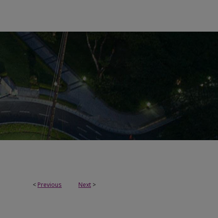
<
Previous
Next
>