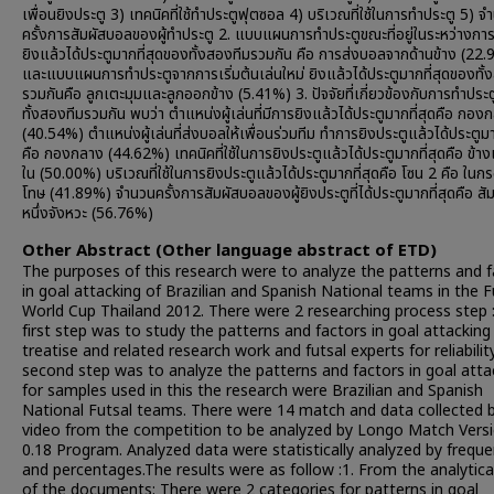
เพื่อนยิงประตู 3) เทคนิคที่ใช้ทำประตูฟุตซอล 4) บริเวณที่ใช้ในการทำประตู 5) จ
ครั้งการสัมผัสบอลของผู้ทำประตู 2. แบบแผนการทำประตูขณะที่อยู่ในระหว่างการเ
ยิงแล้วได้ประตูมากที่สุดของทั้งสองทีมรวมกัน คือ การส่งบอลจากด้านข้าง (22
และแบบแผนการทำประตูจากการเริ่มต้นเล่นใหม่ ยิงแล้วได้ประตูมากที่สุดของทั้
รวมกันคือ ลูกเตะมุมและลูกออกข้าง (5.41%) 3. ปัจจัยที่เกี่ยวข้องกับการทำประ
ทั้งสองทีมรวมกัน พบว่า ตำแหน่งผู้เล่นที่มีการยิงแล้วได้ประตูมากที่สุดคือ กอง
(40.54%) ตำแหน่งผู้เล่นที่ส่งบอลให้เพื่อนร่วมทีม ทำการยิงประตูแล้วได้ประตูมา
คือ กองกลาง (44.62%) เทคนิคที่ใช้ในการยิงประตูแล้วได้ประตูมากที่สุดคือ ข้างเ
ใน (50.00%) บริเวณที่ใช้ในการยิงประตูแล้วได้ประตูมากที่สุดคือ โซน 2 คือ ใน
โทษ (41.89%) จำนวนครั้งการสัมผัสบอลของผู้ยิงประตูที่ได้ประตูมากที่สุดคือ ส
หนึ่งจังหวะ (56.76%)
Other Abstract (Other language abstract of ETD)
The purposes of this research were to analyze the patterns and f
in goal attacking of Brazilian and Spanish National teams in the F
World Cup Thailand 2012. There were 2 researching process step 
first step was to study the patterns and factors in goal attacking
treatise and related research work and futsal experts for reliabilit
second step was to analyze the patterns and factors in goal atta
for samples used in this the research were Brazilian and Spanish
National Futsal teams. There were 14 match and data collected 
video from the competition to be analyzed by Longo Match Vers
0.18 Program. Analyzed data were statistically analyzed by frequ
and percentages.The results were as follow :1. From the analytica
of the documents: There were 2 categories for patterns in goal