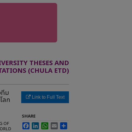
ERSITY THESES AND
TATIONS (CHULA ETD)
งทีม
Link to Full Text
ลโลก
SHARE
G OF
Facebook
LinkedIn
WhatsApp
Email
Share
WORLD