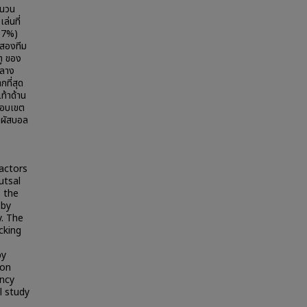
ำนวน
ล่นที่
.97%)
งสองทีม
ตู ของ
กลาง
กที่สุด
ท้าด้าน
กรอบเขต
ัมผัสบอล
actors
utsal
: the
 by
y. The
cking
by
ion
ency
l study