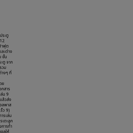
ำประตู
012
ฬาฟุต
และต่าง
ขั้น
ะตู จาก
บรวม
่างๆ ที่
โดย
เอกสาร
ล่น 9
แล้วส่ง
บวอลพาส
ร็ว 9)
การเล่น
ารเตะลูก
ของการทำ
บอลให้