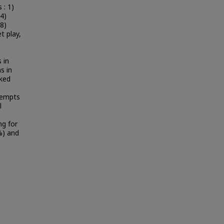
 : 1)
4)
8)
t play,
 in
s in
cked
tempts
l
ng for
%) and