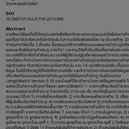
วิทยาศาสตร์การกีฬา
DOI
10.58837/CHULA.THE.2013.990
Abstract
การศึกษาวิจัยครั้งนี้มีวัตถุประสงค์เพื่อศึกษาวิเคราะห์แบบแผนและปัจจัยในการท
ของทีมชาติบราซิลและทีมชาติสเปน ในการแข่งขันฟุตซอลโลก ณ ประเทศไทย 2
ดำเนินการวิจัยเป็น 2 ขั้นตอน ขั้นตอนแรกทำการศึกษาแบบแผนการทำประตูในกี
ซอลและปัจจัยในการทำประตู จากตำรา และงานวิจัยที่เกี่ยวข้องทั้งภายในประเทศ
ประเทศให้ได้มาซึ่งคำจำกัดความ และให้ผู้เชี่ยวชาญในกีฬาฟุตซอลทำการตรวจสอบ 
ตอนที่สอง ทำการวิเคราะห์แบบแผนการในการทำเข้าประตูและปัจจัยของการทำปร
กลุ่มตัวอย่าง ทีมชาติบราซิลและทีมชาติสเปน รวม 14 แมตช์การแข่งขัน เก็บรว
ข้อมูล โดยใช้วิธีการดูวีดีโอบันทึกการแข่งขัน และทำการวิเคราะห์และบันทึกข้อมูลต
เกี่ยวข้องกับแบบแผนในการทำประตูและปัจจัยในการทำประตู ด้วยโปรแกรม
LongoMatch Version 0.18 และนำผลที่ได้มาทำการวิเคราะห์ข้อมูลทางสถิติ 
แสดงเป็นค่าความถี่และค่าร้อยละ ผลการวิจัยพบว่า 1. จากการศึกษาค้นคว้าจาก
พบแบบแผนการเข้าทำประตู โดยแยกเป็น 2 ประเภท คือ ขณะที่อยู่ในระหว่างการเ
แบบแผน ได้แก่ 1) การส่งย้อนกลับหลัง 2) การเลี้ยงหลบฝ่ายตรงข้าม 3) เลี้ยง
ให้ผู้เล่นทีมเดียวกันทำประตู 4) การส่งบอลแบบดับเบิลพาส 5) การส่งบอลแบ
6) การส่งบอลให้ตัวหลังสอดขึ้นมายิง 7) การส่งบอลจากด้านข้าง 8) การโต้กลับเ
การยิงลูกซ้ำ จากการเริ่มต้นเล่นใหม่ 7 แบบแผน ได้แก่ 1) การเล่นลูกเตะมุม 2) 
ลูกออกข้าง 3) ลูกส่งจากประตู 4) ลูกโทษจังหวะเดียว5)ลูกโทษสองจังหวะ 6) ก
จุดโทษ ณ จุดเตะโทษ จุดที่ 1 7) การเตะลูกจุดโทษ ณ จุดเตะโทษ จุดที่ 2 ปัจจัย
ประตูทั้งหมด 5 ปัจจัย 1) ตำแหน่งผู้เล่นที่ทำการยิงประตู 2) ตำแหน่งผู้เล่นที่ส่ง