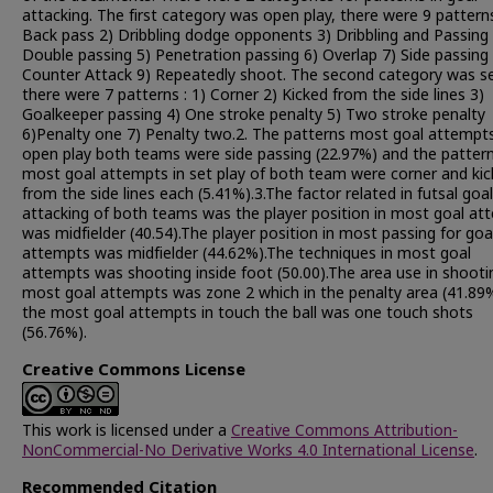
attacking. The first category was open play, there were 9 patterns
Back pass 2) Dribbling dodge opponents 3) Dribbling and Passing 
Double passing 5) Penetration passing 6) Overlap 7) Side passing 
Counter Attack 9) Repeatedly shoot. The second category was se
there were 7 patterns : 1) Corner 2) Kicked from the side lines 3)
Goalkeeper passing 4) One stroke penalty 5) Two stroke penalty
6)Penalty one 7) Penalty two.2. The patterns most goal attempts
open play both teams were side passing (22.97%) and the pattern
most goal attempts in set play of both team were corner and ki
from the side lines each (5.41%).3.The factor related in futsal goal
attacking of both teams was the player position in most goal at
was midfielder (40.54).The player position in most passing for goa
attempts was midfielder (44.62%).The techniques in most goal
attempts was shooting inside foot (50.00).The area use in shooti
most goal attempts was zone 2 which in the penalty area (41.89
the most goal attempts in touch the ball was one touch shots
(56.76%).
Creative Commons License
This work is licensed under a
Creative Commons Attribution-
NonCommercial-No Derivative Works 4.0 International License
.
Recommended Citation