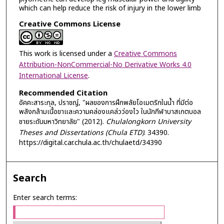
which can help reduce the risk of injury in the lower limb
Creative Commons License
This work is licensed under a
Creative Commons
Attribution-NonCommercial-No Derivative Works 4.0
International License
.
Recommended Citation
อัคคะสาระกุล, ปราชญ์, "ผลของการฝึกพลัยโอเมตริกในน้ำ ที่มีต่อ
พลังกล้ามเนื้อขาและความคล่องแคล่วว่องไว ในนักกีฬาบาสเกตบอล
ชายระดับมหาวิทยาลัย" (2012).
Chulalongkorn University
Theses and Dissertations (Chula ETD)
. 34390.
https://digital.car.chula.ac.th/chulaetd/34390
Search
Enter search terms: